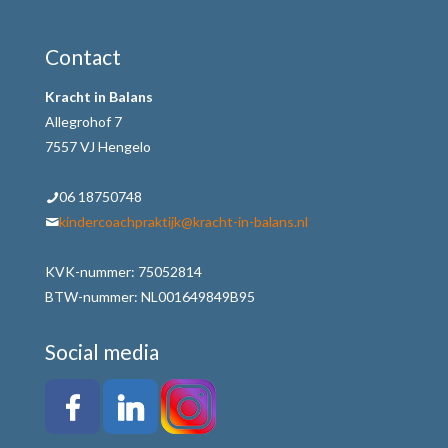
Contact
Kracht in Balans
Allegrohof 7
7557 VJ Hengelo
06 18750748
kindercoachpraktijk@kracht-in-balans.nl
KVK-nummer: 75052814
BTW-nummer: NL001649849B95
Social media