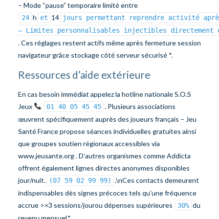
– Mode “pause” temporaire limité entre
h
14
24
et
jours permettant reprendre activité aprè
– Limites personnalisables injectibles directement 
. Ces réglages restent actifs même après fermeture session
navigateur grâce stockage côté serveur sécurisé *.
Ressources d’aide extérieure
En cas besoin immédiat appelez la hotline nationale S.O.S
Jeux
. Plusieurs associations
01 40 05 45 45
œuvrent spécifiquement auprès des joueurs français ­– Jeu
Santé France propose séances individuelles gratuites ainsi
que groupes soutien régionaux accessibles via
www.jeusante.org . D’autres organismes comme Addicta
offrent également lignes directes anonymes disponibles
jour/nuit.
.\nCes contacts demeurent
(07 59 02 99 99)
indispensables dès signes précoces tels qu’une fréquence
accrue >×3 sessions/jour​ou dépenses supérieures
du
30%
revenu mensuel.*