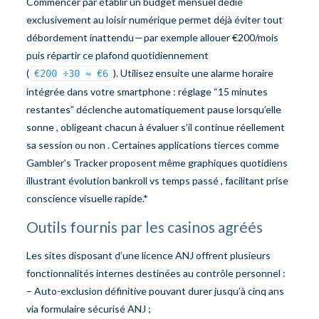
Commencer par établir un budget mensuel dédié
exclusivement au loisir numérique permet déjà éviter tout
débordement inattendu — par exemple allouer €200/mois
puis répartir ce plafond quotidiennement
(
). Utilisez ensuite une alarme horaire
€200 ÷30 ≈ €6
intégrée dans votre smartphone : réglage “15 minutes
restantes” déclenche automatiquement pause lorsqu’elle
sonne , obligeant chacun à évaluer s’il continue réellement
sa session ou non . Certaines applications tierces comme
Gambler’s Tracker proposent même graphiques quotidiens
illustrant évolution bankroll vs temps passé , facilitant prise
conscience visuelle rapide.*
Outils fournis par les casinos agréés
Les sites disposant d’une licence ANJ offrent plusieurs
fonctionnalités internes destinées au contrôle personnel :
– Auto-exclusion définitive pouvant durer jusqu’à cinq ans
via formulaire sécurisé ANJ ;