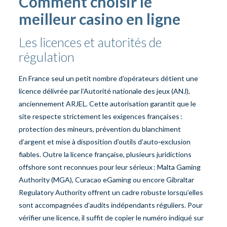
Comment choisir le
meilleur casino en ligne
Les licences et autorités de
régulation
En France seul un petit nombre d’opérateurs détient une
licence délivrée par l’Autorité nationale des jeux (ANJ),
anciennement ARJEL. Cette autorisation garantit que le
site respecte strictement les exigences françaises :
protection des mineurs, prévention du blanchiment
d’argent et mise à disposition d’outils d’auto‑exclusion
fiables. Outre la licence française, plusieurs juridictions
offshore sont reconnues pour leur sérieux : Malta Gaming
Authority (MGA), Curacao eGaming ou encore Gibraltar
Regulatory Authority offrent un cadre robuste lorsqu’elles
sont accompagnées d’audits indépendants réguliers. Pour
vérifier une licence, il suffit de copier le numéro indiqué sur