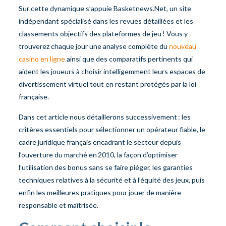
Sur cette dynamique s’appuie Basketnews.Net, un site
indépendant spécialisé dans les revues détaillées et les
classements objectifs des plateformes de jeu ! Vous y
trouverez chaque jour une analyse complète du
nouveau
casino en ligne
ainsi que des comparatifs pertinents qui
aident les joueurs à choisir intelligemment leurs espaces de
divertissement virtuel tout en restant protégés par la loi
française.
Dans cet article nous détaillerons successivement : les
critères essentiels pour sélectionner un opérateur fiable, le
cadre juridique français encadrant le secteur depuis
l’ouverture du marché en 2010, la façon d’optimiser
l’utilisation des bonus sans se faire piéger, les garanties
techniques relatives à la sécurité et à l’équité des jeux, puis
enfin les meilleures pratiques pour jouer de manière
responsable et maîtrisée.