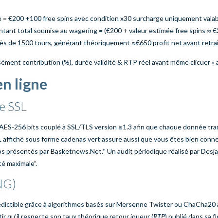
= €200 +100 free spins avec condition x30 surcharge uniquement valabl
tant total soumise au wagering = (€200 + valeur estimée free spins ≈ €
rès de 1500 tours, générant théoriquement ≈€650 profit net avant retrai
sément contribution (%), durée validité & RTP réel avant même clicuer « 
en ligne
ge SSL
nt AES‑256 bits couplé à SSL/TLS version ≥1​.3 afin que chaque donnée t
 SSL affiché sous forme cadenas vert assure aussi que vous êtes bien conn
s présentés par Basketnews.Net.* Un audit périodique réalisé par Desja
té maximale”.
RNG)
édictible grâce à algorithmes basés sur Mersenne Twister ou ChaCha2
 qu’il respecte son taux théorique retour joueur (
RTP
) publié dans sa 