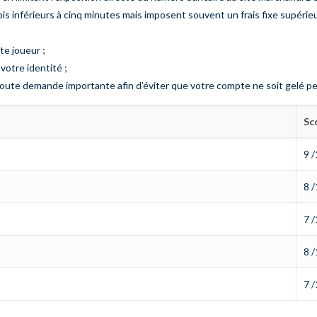
s inférieurs à cinq minutes mais imposent souvent un frais fixe supérieur
te joueur ;
votre identité ;
 toute demande importante afin d’éviter que votre compte ne soit gelé 
Sc
9 
8 
7 
8 
7 