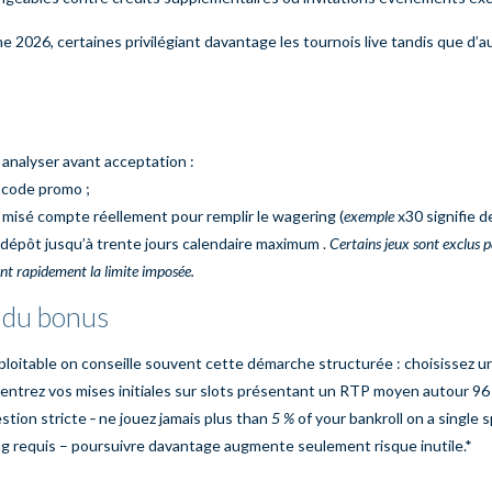
 2026, certaines privilégiant davantage les tournois live tandis que d’
analyser avant acceptation :
 code promo ;
misé compte réellement pour remplir le wagering (
exemple
x30 signifie d
dépôt jusqu’à trente jours calendaire maximum .
Certains jeux sont exclus pa
ant rapidement la limite imposée.
r du bonus
ploitable on conseille souvent cette démarche structurée : choisissez un
ntrez vos mises initiales sur slots présentant un RTP moyen autour 96
tion stricte ‑ ne jouez jamais plus than
5 %
of your bankroll on a single 
g requis – poursuivre davantage augmente seulement risque inutile.*