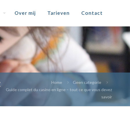
Over mij
Tarieven
Contact
z
Home
Geen categorie
Guide complet du casino en ligne – tout ce que vous devez
savoir