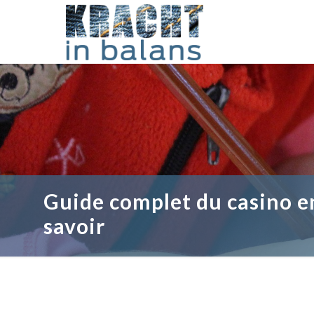
Guide complet du casino en
savoir