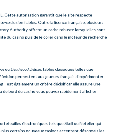
L. Cette autorisation garantit que le site respecte
o‑exclusion fiables. Outre la licence française, plusieurs
tory Authority offrent un cadre robuste lorsqu’elles sont
site du casino puis de le coller dans le moteur de recherche
pus
ou
Deadwood Deluxe
, tables classiques telles que
 définition permettent aux joueurs français d’expérimenter
—est également un critère décisif car elle assure une
eau de bord du casino vous pouvez rapidement afficher
efeuilles électroniques tels que Skrill ou Neteller qui
De plus certains nouveaux casinos acceptent désormais les