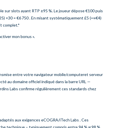
e sur slots ayant RTP ≥95 %. Le joueur dépose €100 puis
25) ×30 = €6 750 . En misant systématiquement £5 (=≈€4)
t complet.*
activer mon bonus ».
ransmise entre votre navigateur mobile/computeret serveur
ecté au domaine officiel indiqué dans la barre URL —
rdins Labs confirme régulièrement ces standards chez
0 adaptés aux exigences eCOGRA/iTech Labs . Ces
fiche technique – typiquement compris entre 94 % и 98 %