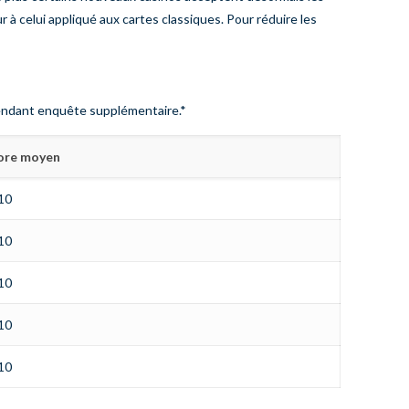
 à celui appliqué aux cartes classiques. Pour réduire les
pendant enquête supplémentaire.*
ore moyen
/10
/10
/10
/10
/10