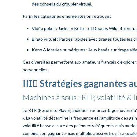
des conseils du croupier virtuel.
Parmi les catégories émergentes on retrouve :
Vidéo poker : Jacks or Better et Deuces Wild offrent 
Bingo virtuel : Parties rapides avec tirages toutes le
Keno & loteries numériques : Jeux basés sur tirage aléa
Ces diversités permettent aux amateurs français d’explorer d
personnelles.
III️⃣ Stratégies gagnantes a
Machines à sous : RTP, volatilité & 
Le RTP (Return to Player) indique le pourcentage moyen qu’u
». La volatilité détermine la fréquence et l’amplitude des ga
volatilité basse assure des paiements fréquents mais modest
combinaison gagnante mais multiplie aussi votre mise totale 