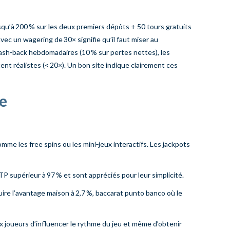
squ’à 200 % sur les deux premiers dépôts + 50 tours gratuits
vec un wagering de 30× signifie qu’il faut miser au
 cash‑back hebdomadaires (10 % sur pertes nettes), les
ent réalistes (< 20×). Un bon site indique clairement ces
ne
mme les free spins ou les mini‑jeux interactifs. Les jackpots
TP supérieur à 97 % et sont appréciés pour leur simplicité.
ire l’avantage maison à 2,7 %, baccarat punto banco où le
ux joueurs d’influencer le rythme du jeu et même d’obtenir