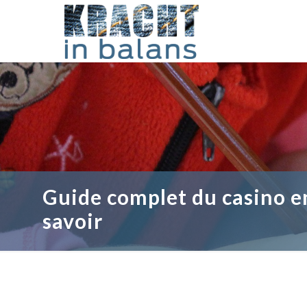
Guide complet du casino en
savoir