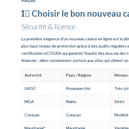
français.
I️⃣ Choisir le bon nouveau c
Sécurité & licence
La première exigence d’un nouveau casino en ligne est la dé
plus haut niveau de protection grâce à des audits réguliers
certification eCOGRA qui garantit l’équité des jeux via des 
financier ; elles conviennent surtout aux sites qui ciblent u
Autorité
Pays / Région
Niveau 
UKGC
Royaume‑Uni
Très str
MGA
Malte
Strict
Curacao
Curaçao
Modéré
Mauritanie*
Mauritanie
Variable