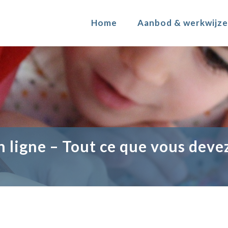
Home
Aanbod & werkwijze
 ligne – Tout ce que vous deve