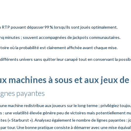
un RTP pouvant dépasser 99 % lorsqu’ils sont joués optimalement.
s cinq minutes ; souvent accompagnées de jackpots communautaires.
toire où la probabilité est clairement affichée avant chaque mise.
ifférents univers sans quitter leur canapé tout en conservant la possibil
ux machines à sous et aux jeux de
lignes payantes
ne machine redistribue aux joueurs sur le long terme ; privilégiez touj
ins : une volatilité élevée génère peu de victoires mais potentiellement ma
es (« Starburst »). Analysez également le nombre de lignes payantes : 
par tour. Une bonne pratique consiste à démarrer avec une mise équivalen