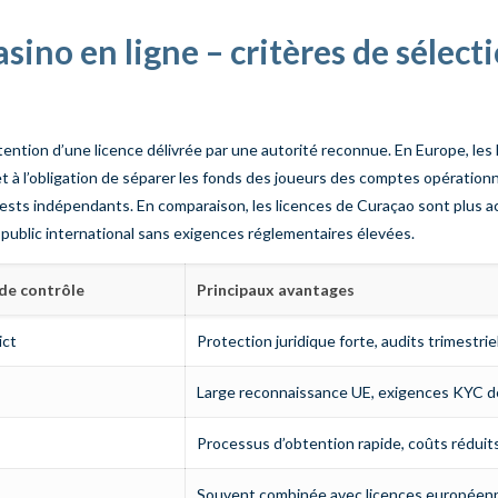
asino en ligne – critères de sélect
tention d’une licence délivrée par une autorité reconnue. En Europe, l
 et à l’obligation de séparer les fonds des joueurs des comptes opératio
tests indépendants. En comparaison, les licences de Curaçao sont plus ac
n public international sans exigences réglementaires élevées.
de contrôle
Principaux avantages
ict
Protection juridique forte, audits trimestrie
Large reconnaissance UE, exigences KYC dé
Processus d’obtention rapide, coûts réduit
Souvent combinée avec licences européennes