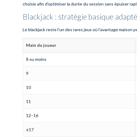
choisie afin d’optimiser la durée du session sans épuiser ra
Blackjack : stratégie basique adapt
Le blackjack reste l’un des rares jeux où l’avantage maison 
Main du joueur
8 ou moins
9
10
11
12–16
≥17