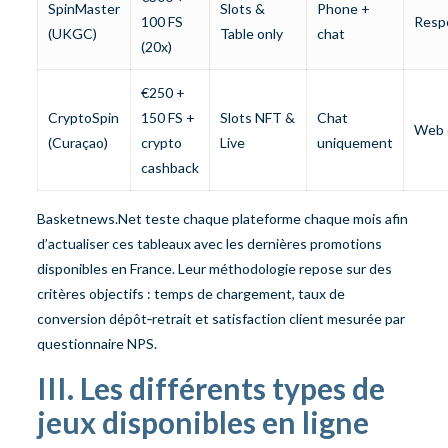
SpinMaster
Slots &
Phone +
100 FS
Resp
(UKGC)
Table only
chat
(20x)
€250 +
CryptoSpin
150 FS +
Slots NFT &
Chat
Web 
(Curaçao)
crypto
Live
uniquement
cashback
Basketnews.Net teste chaque plateforme chaque mois afin
d’actualiser ces tableaux avec les dernières promotions
disponibles en France. Leur méthodologie repose sur des
critères objectifs : temps de chargement, taux de
conversion dépôt‑retrait et satisfaction client mesurée par
questionnaire NPS.
III. Les différents types de
jeux disponibles en ligne