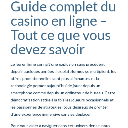
Guide complet du
casino en ligne –
Tout ce que vous
devez savoir
Le jeu en ligne connaît une explosion sans précédent
depuis quelques années : les plateformes se multiplient, les
offres promotionnelles sont plus alléchantes et la
technologie permet aujourd’hui de jouer depuis un
smartphone comme depuis un ordinateur de bureau. Cette
démocratisation attire à la fois les joueurs occasionnels et
les passionnés de stratégies, tous désireux de profiter
d’une expérience immersive sans se déplacer.
Pour vous aider à naviguer dans cet univers dense, nous