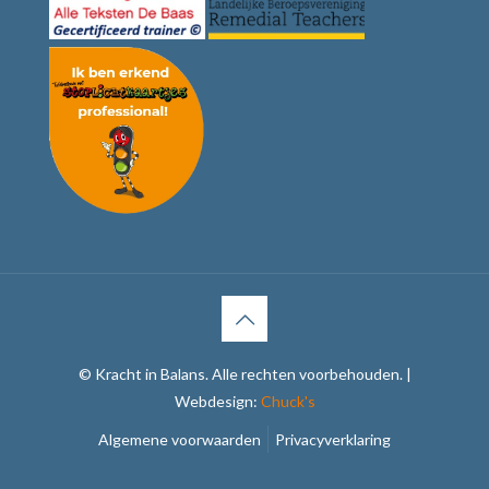
© Kracht in Balans. Alle rechten voorbehouden. |
Webdesign:
Chuck's
Algemene voorwaarden
Privacyverklaring