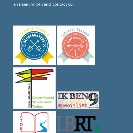
en neem, vrijblijvend, contact op.
Tafelmethode met stoplichtkaartjes