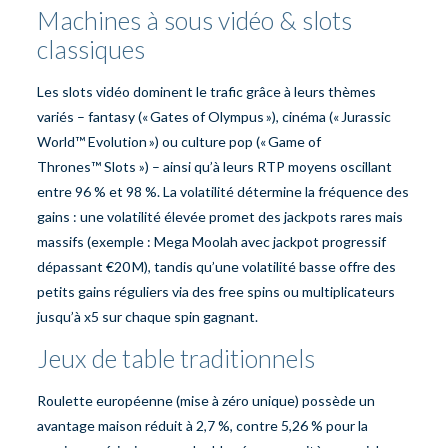
Machines à sous vidéo & slots
classiques
Les slots vidéo dominent le trafic grâce à leurs thèmes
variés – fantasy (« Gates of Olympus »), cinéma (« Jurassic
World™ Evolution ») ou culture pop (« Game of
Thrones™ Slots ») – ainsi qu’à leurs RTP moyens oscillant
entre 96 % et 98 %. La volatilité détermine la fréquence des
gains : une volatilité élevée promet des jackpots rares mais
massifs (exemple : Mega Moolah avec jackpot progressif
dépassant €20 M), tandis qu’une volatilité basse offre des
petits gains réguliers via des free spins ou multiplicateurs
jusqu’à x5 sur chaque spin gagnant.
Jeux de table traditionnels
Roulette européenne (mise à zéro unique) possède un
avantage maison réduit à 2,7 %, contre 5,26 % pour la