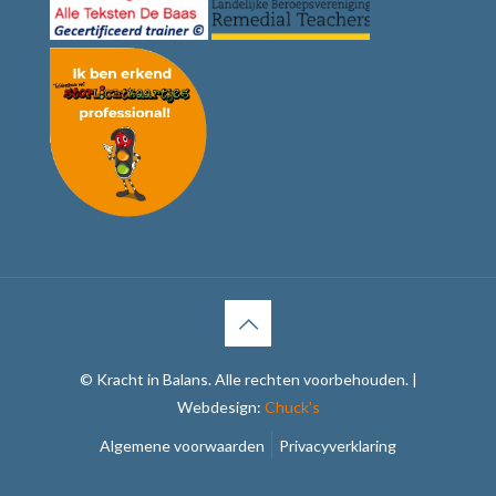
© Kracht in Balans. Alle rechten voorbehouden. |
Webdesign:
Chuck's
Algemene voorwaarden
Privacyverklaring