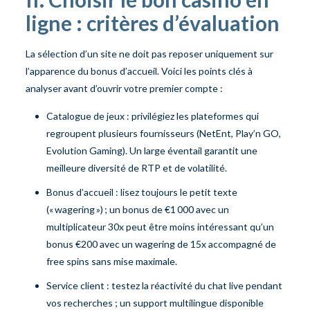
ligne : critères d’évaluation
La sélection d’un site ne doit pas reposer uniquement sur
l’apparence du bonus d’accueil. Voici les points clés à
analyser avant d’ouvrir votre premier compte :
Catalogue de jeux : privilégiez les plateformes qui
regroupent plusieurs fournisseurs (NetEnt, Play’n GO,
Evolution Gaming). Un large éventail garantit une
meilleure diversité de RTP et de volatilité.
Bonus d’accueil : lisez toujours le petit texte
(« wagering ») ; un bonus de €1 000 avec un
multiplicateur 30x peut être moins intéressant qu’un
bonus €200 avec un wagering de 15x accompagné de
free spins sans mise maximale.
Service client : testez la réactivité du chat live pendant
vos recherches ; un support multilingue disponible