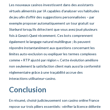
Les nouveaux casinos investissent dans des assistants
virtuels alimentés par IA capables d’analyser vos habitudes
de jeu afin d’offrir des suggestions personnalisées – par
exemple proposer automatiquement un tour gratuit sur
Starburst
lorsqu’ils détectent que vous avez joué plusieurs
fois à
Gonzo’s Quest
récemment. Ces bots comprennent
également le langage naturel multilingue ; ils peuvent
répondre instantanément aux questions concernant les
limites auto‑exclusion ou expliquer les termes complexes
comme « RTP ajusté par région ». Cette évolution améliore
non seulement la satisfaction client mais aussi la conformité
réglementaire grâce à une traçabilité accrue des
interactions utilisateur‑casino.
Conclusion
En résumé, choisir judicieusement son casino online France
repose sur trois piliers essentiels : vérifier la licence délivrée