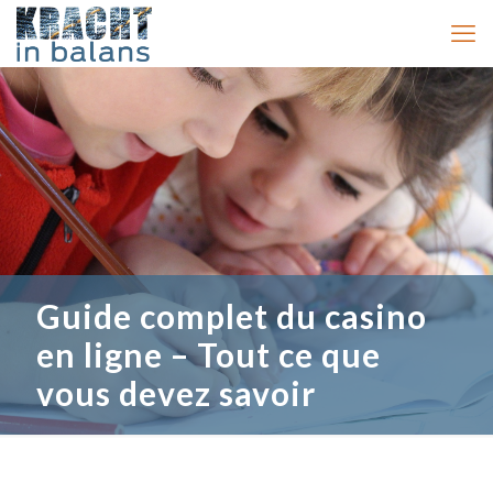
Guide complet du casino
en ligne – Tout ce que
vous devez savoir