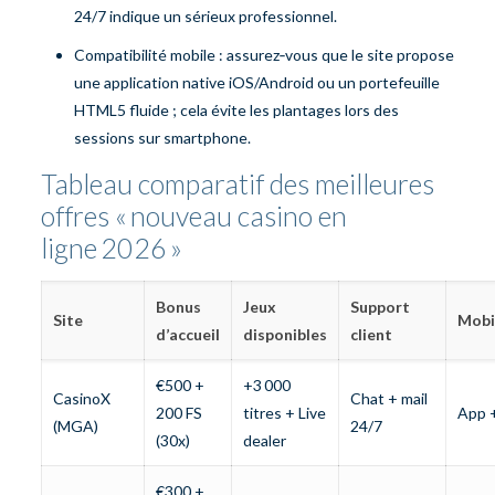
24/7 indique un sérieux professionnel.
Compatibilité mobile : assurez‑vous que le site propose
une application native iOS/Android ou un portefeuille
HTML5 fluide ; cela évite les plantages lors des
sessions sur smartphone.
Tableau comparatif des meilleures
offres « nouveau casino en
ligne 2026 »
Bonus
Jeux
Support
Site
Mobi
d’accueil
disponibles
client
€500 +
+3 000
CasinoX
Chat + mail
200 FS
titres + Live
App 
(MGA)
24/7
(30x)
dealer
€300 +