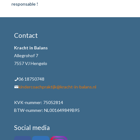
responsable !
Contact
Kracht in Balans
Allegrohof 7
7557 VJ Hengelo
06 18750748
kindercoachpraktijk@kracht-in-balans.nl
KVK-nummer: 75052814
BTW-nummer: NL001649849B95
Social media