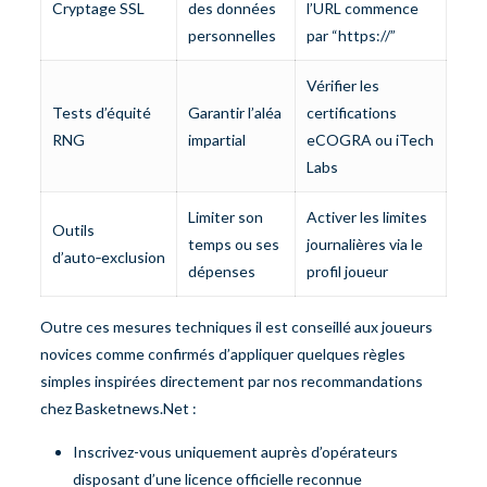
Cryptage SSL
des données
l’URL commence
personnelles
par “https://”
Vérifier les
Tests d’équité
Garantir l’aléa
certifications
RNG
impartial
eCOGRA ou iTech
Labs
Limiter son
Activer les limites
Outils
temps ou ses
journalières via le
d’auto‑exclusion
dépenses
profil joueur
Outre ces mesures techniques il est conseillé aux joueurs
novices comme confirmés d’appliquer quelques règles
simples inspirées directement par nos recommandations
chez Basketnews.Net :
Inscrivez-vous uniquement auprès d’opérateurs
disposant d’une licence officielle reconnue