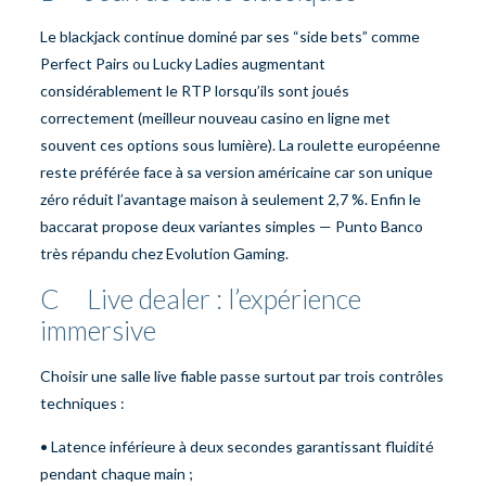
Le blackjack continue dominé par ses “side bets” comme
Perfect Pairs ou Lucky Ladies augmentant
considérablement le RTP lorsqu’ils sont joués
correctement (meilleur nouveau casino en ligne met
souvent ces options sous lumière). La roulette européenne
reste préférée face à sa version américaine car son unique
zéro réduit l’avantage maison à seulement 2,7 %. Enfin le
baccarat propose deux variantes simples — Punto Banco
très répandu chez Evolution Gaming.
C Live dealer : l’expérience
immersive
Choisir une salle live fiable passe surtout par trois contrôles
techniques :
• Latence inférieure à deux secondes garantissant fluidité
pendant chaque main ;