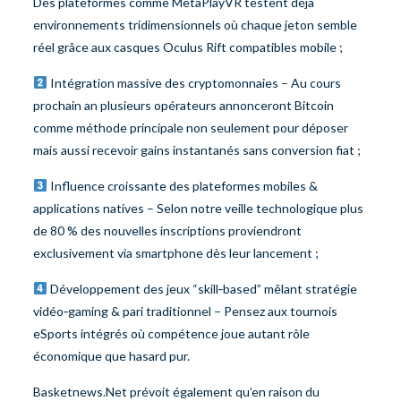
Des plateformes comme MetaPlayVR testent déjà
environnements tridimensionnels où chaque jeton semble
réel grâce aux casques Oculus Rift compatibles mobile ;
Intégration massive des cryptomonnaies – Au cours
prochain an plusieurs opérateurs annonceront Bitcoin
comme méthode principale non seulement pour déposer
mais aussi recevoir gains instantanés sans conversion fiat ;
Influence croissante des plateformes mobiles &
applications natives – Selon notre veille technologique plus
de 80 % des nouvelles inscriptions proviendront
exclusivement via smartphone dès leur lancement ;
Développement des jeux “skill‑based” mêlant stratégie
vidéo‑gaming & pari traditionnel – Pensez aux tournois
eSports intégrés où compétence joue autant rôle
économique que hasard pur.
Basketnews.Net prévoit également qu’en raison du