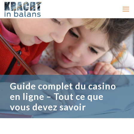
Guide complet du casino
en ligne – Tout ce que
vous devez savoir