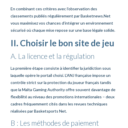
En combinant ces critères avec l’observation des
classements publiés régulièrement par Basketnews.Net
vous maximisez vos chances d’intégrer un environnement
sécurisé où chaque mise repose sur une base légale solide.
II. Choisir le bon site de jeu
A. La licence et la régulation
La première étape consiste à identifier la juridiction sous
laquelle opère le portail choisi. L’ANJ française impose un
contrôle strict sur la protection du joueur français tandis
que la Malta Gaming Authority offre souvent davantage de
flexibilité au niveau des promotions internationales – deux
cadres fréquemment cités dans les revues techniques
réalisées par Basketsports Net.
B : Les méthodes de paiement