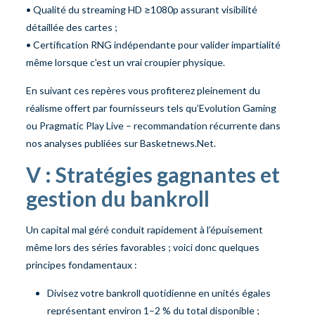
• Qualité du streaming HD ≥1080p assurant visibilité
détaillée des cartes ;
• Certification RNG indépendante pour valider impartialité
même lorsque c’est un vrai croupier physique.
En suivant ces repères vous profiterez pleinement du
réalisme offert par fournisseurs tels qu’Evolution Gaming
ou Pragmatic Play Live – recommandation récurrente dans
nos analyses publiées sur Basketnews.Net.
V : Stratégies gagnantes et
gestion du bankroll
Un capital mal géré conduit rapidement à l’épuisement
même lors des séries favorables ; voici donc quelques
principes fondamentaux :
Divisez votre bankroll quotidienne en unités égales
représentant environ 1–2 % du total disponible ;