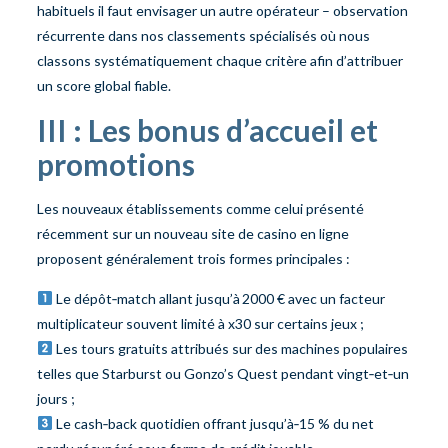
habituels il faut envisager un autre opérateur – observation
récurrente dans nos classements spécialisés où nous
classons systématiquement chaque critère afin d’attribuer
un score global fiable.
III : Les bonus d’accueil et
promotions
Les nouveaux établissements comme celui présenté
récemment sur un nouveau site de casino en ligne
proposent généralement trois formes principales :
Le dépôt‑match allant jusqu’à 2000 € avec un facteur
multiplicateur souvent limité à x30 sur certains jeux ;
Les tours gratuits attribués sur des machines populaires
telles que Starburst ou Gonzo’s Quest pendant vingt‑et‑un
jours ;
Le cash‑back quotidien offrant jusqu’à‑15 % du net