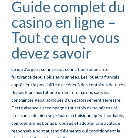
Guide complet du
casino en ligne –
Tout ce que vous
devez savoir
Le jeu d’argent sur internet connaît une popularité
fulgurante depuis plusieurs années. Les joueurs français
apprécient la possibilité d’accéder à des centaines de titres
depuis leur smartphone ou leur ordinateur, sans les
contraintes géographiques d’un établissement terrestre.
Cette aisance s’accompagne toutefois d’une nécessité
croissante de bien se préparer : choisir un opérateur fiable,
comprendre les bonus proposés et adopter une attitude
responsable sont autant d’éléments qui conditionnent la