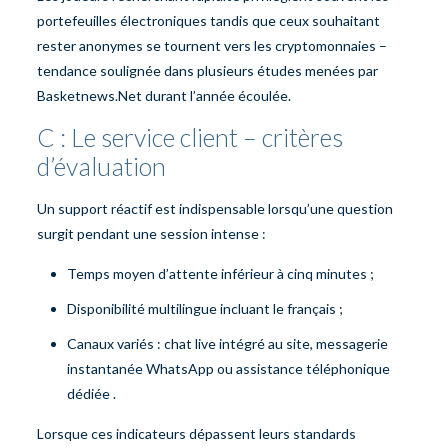
portefeuilles électroniques tandis que ceux souhaitant
rester anonymes se tournent vers les cryptomonnaies –
tendance soulignée dans plusieurs études menées par
Basketnews.Net durant l’année écoulée.
C : Le service client – critères
d’évaluation
Un support réactif est indispensable lorsqu’une question
surgit pendant une session intense :
Temps moyen d’attente inférieur à cinq minutes ;
Disponibilité multilingue incluant le français ;
Canaux variés : chat live intégré au site, messagerie
instantanée WhatsApp ou assistance téléphonique
dédiée .
Lorsque ces indicateurs dépassent leurs standards