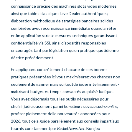
connaissance précise des machines slots vidéo modernes
ainsi que tables classiques Live Dealer authentiques;
élaboration méthodique de stratégies bancaires solides
combinées avec reconnaissance immédiate quand arrêter;
enfin application stricte mesures techniques garantissant
confidentialité via SSL ainsi dispositifs responsables
encouragés tant par législation qu’en pratique quotidienne
décrite précédemment.
En appliquant concrètement chacune de ces bonnes
pratiques présentées ici vous maximiserez vos chances non
seulementde gagner mais surtoutde jouer intelligemment ­
maîtrisant budget et temps consacrés au plaisir ludique.​
Vous avez désormais tous les outils nécessaires pour
choisir judicieusement parmi
le meilleur nouveau casino online
,
profiter pleinement delle nouveautés annoncées pour
2026, tout cela guidé parallèlement aux conseils impartiaux
fournis constammentpar
BasketNews Net
. Bon jeu