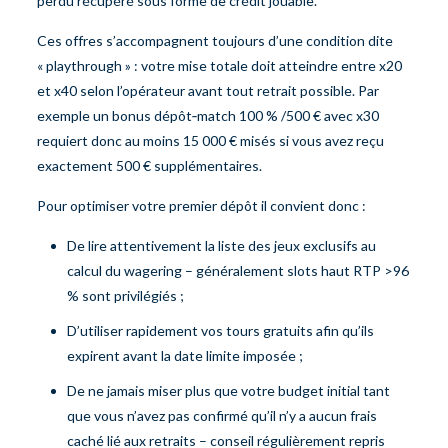
perdu récupéré sous forme de crédit jouable.
Ces offres s’accompagnent toujours d’une condition dite
« playthrough » : votre mise totale doit atteindre entre x20
et x40 selon l’opérateur avant tout retrait possible. Par
exemple un bonus dépôt‑match 100 % /500 € avec x30
requiert donc au moins 15 000 € misés si vous avez reçu
exactement 500 € supplémentaires.
Pour optimiser votre premier dépôt il convient donc :
De lire attentivement la liste des jeux exclusifs au
calcul du wagering – généralement slots haut RTP >96
% sont privilégiés ;
D’utiliser rapidement vos tours gratuits afin qu’ils
expirent avant la date limite imposée ;
De ne jamais miser plus que votre budget initial tant
que vous n’avez pas confirmé qu’il n’y a aucun frais
caché lié aux retraits – conseil régulièrement repris