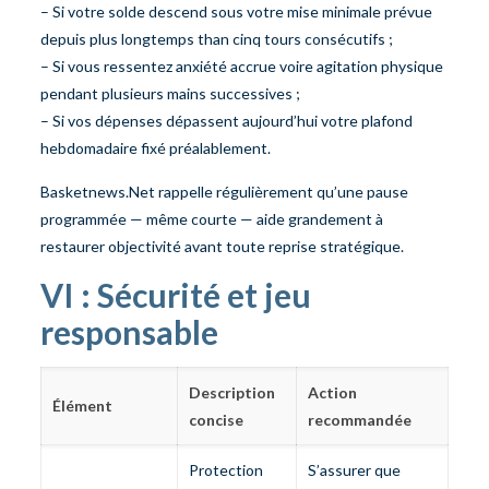
– Si votre solde descend sous votre mise minimale prévue
depuis plus longtemps than cinq tours consécutifs ;
– Si vous ressentez anxiété accrue voire agitation physique
pendant plusieurs mains successives ;
– Si vos dépenses dépassent aujourd’hui votre plafond
hebdomadaire fixé préalablement.
Basketnews.Net rappelle régulièrement qu’une pause
programmée — même courte — aide grandement à
restaurer objectivité avant toute reprise stratégique.
VI : Sécurité et jeu
responsable
Description
Action
Élément
concise
recommandée
Protection
S’assurer que