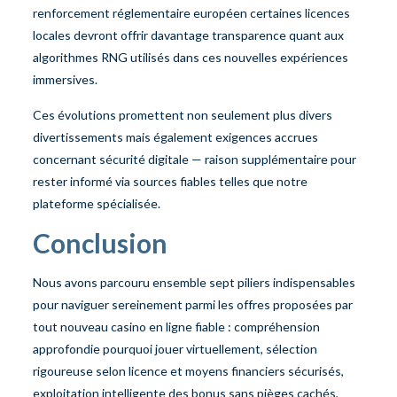
renforcement réglementaire européen certaines licences
locales devront offrir davantage transparence quant aux
algorithmes RNG utilisés dans ces nouvelles expériences
immersives.
Ces évolutions promettent non seulement plus divers
divertissements mais également exigences accrues
concernant sécurité digitale — raison supplémentaire pour
rester informé via sources fiables telles que notre
plateforme spécialisée.
Conclusion
Nous avons parcouru ensemble sept piliers indispensables
pour naviguer sereinement parmi les offres proposées par
tout nouveau casino en ligne fiable : compréhension
approfondie pourquoi jouer virtuellement, sélection
rigoureuse selon licence et moyens financiers sécurisés,
exploitation intelligente des bonus sans pièges cachés,