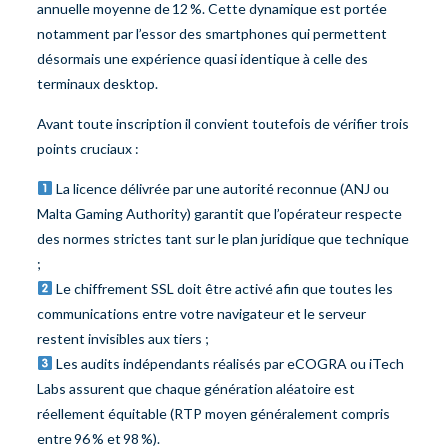
annuelle moyenne de 12 %. Cette dynamique est portée
notamment par l’essor des smartphones qui permettent
désormais une expérience quasi identique à celle des
terminaux desktop.
Avant toute inscription il convient toutefois de vérifier trois
points cruciaux :
La licence délivrée par une autorité reconnue (ANJ ou
Malta Gaming Authority) garantit que l’opérateur respecte
des normes strictes tant sur le plan juridique que technique
;
Le chiffrement SSL doit être activé afin que toutes les
communications entre votre navigateur et le serveur
restent invisibles aux tiers ;
Les audits indépendants réalisés par eCOGRA ou iTech
Labs assurent que chaque génération aléatoire est
réellement équitable (RTP moyen généralement compris
entre 96 % et 98 %).