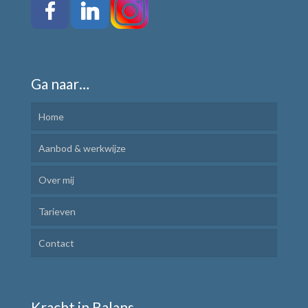
Ga naar…
Home
Aanbod & werkwijze
Over mij
Kindercoaching
Tarieven
Ik Leer Leren
Contact
Plannen en uitvoeren
Motivatie verhogen
Kracht in Balans
Weerbaar communiceren