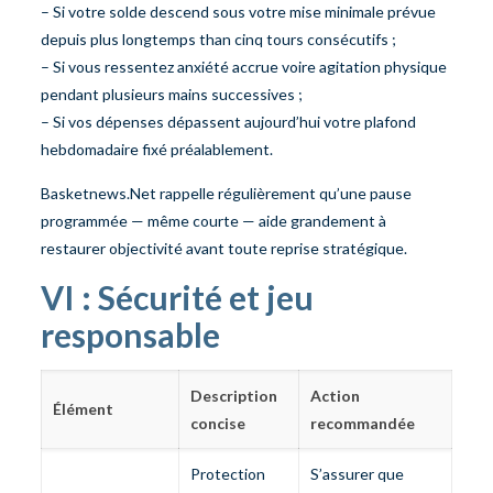
– Si votre solde descend sous votre mise minimale prévue
depuis plus longtemps than cinq tours consécutifs ;
– Si vous ressentez anxiété accrue voire agitation physique
pendant plusieurs mains successives ;
– Si vos dépenses dépassent aujourd’hui votre plafond
hebdomadaire fixé préalablement.
Basketnews.Net rappelle régulièrement qu’une pause
programmée — même courte — aide grandement à
restaurer objectivité avant toute reprise stratégique.
VI : Sécurité et jeu
responsable
Description
Action
Élément
concise
recommandée
Protection
S’assurer que