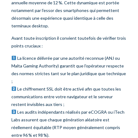
annuelle moyenne de 12 %. Cette dynamique est portée
notamment par l’essor des smartphones qui permettent
désormais une expérience quasi identique à celle des
terminaux desktop.
Avant toute inscription il convient toutefois de vérifier trois
points cruciaux :
La licence délivrée par une autorité reconnue (ANJ ou
Malta Gaming Authority) garantit que l’opérateur respecte
des normes strictes tant sur le plan juridique que technique
;
Le chiffrement SSL doit être activé afin que toutes les
communications entre votre navigateur et le serveur
restent invisibles aux tiers ;
Les audits indépendants réalisés par eCOGRA ou iTech
Labs assurent que chaque génération aléatoire est
réellement équitable (RTP moyen généralement compris
entre 96 % et 98 %).