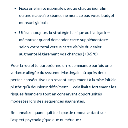
Fixez une limite maximale perdue chaque jour afin
qu’une mauvaise séance ne menace pas votre budget
mensuel global ;
Utilisez toujours la stratégie basique au blackjack —
mémoriser quand demander carte supplémentaire
selon votre total versus carte visible du dealer
augmente légèrement vos chances (+0·5 %) .
Pour la roulette européenne on recommande parfois une
variante allégée du système Martingale où après deux
pertes consécutives on revient simplement à la mise initiale
plutôt qu’à doubler indéfiniment — cela limite fortement les
risques financiers tout en conservant opportunités
modestes lors des séquences gagnantes.
Reconnaître quand quitter la partie repose autant sur
l’aspect psychologique que numérique :