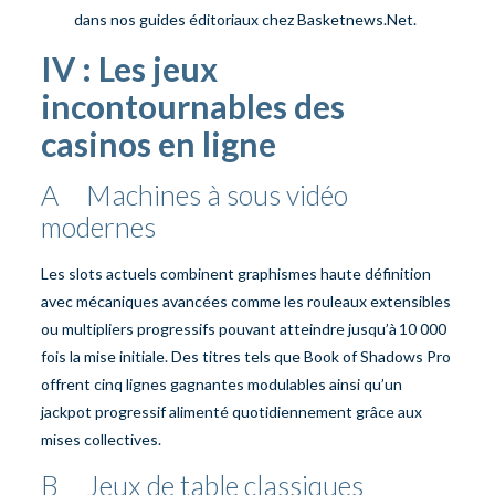
dans nos guides éditoriaux chez Basketnews.Net.
IV : Les jeux
incontournables des
casinos en ligne
A Machines à sous vidéo
modernes
Les slots actuels combinent graphismes haute définition
avec mécaniques avancées comme les rouleaux extensibles
ou multipliers progressifs pouvant atteindre jusqu’à 10 000
fois la mise initiale. Des titres tels que Book of Shadows Pro
offrent cinq lignes gagnantes modulables ainsi qu’un
jackpot progressif alimenté quotidiennement grâce aux
mises collectives.
B Jeux de table classiques