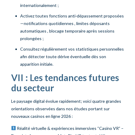
internationalement ;
Activez toutes fonctions anti‑dépassement proposées
—notifications quotidiennes , limites déposants
automatiques , blocage temporaire après sessions
prolongées ;
Consultez régulièrement vos statistiques personnelles
afin détecter toute dérive éventuelle dès son
apparition initiale.
VII : Les tendances futures
du secteur
Le paysage digital évolue rapidement; voici quatre grandes
orientations observées dans nos études portant sur
nouveaux casinos en ligne 2026 :
Réalité virtuelle & expériences immersives “Casino VR” –