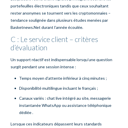
portefeuilles électroniques tandis que ceux souhaitant
rester anonymes se tournent vers les cryptomonnaies –
tendance soulignée dans plusieurs études menées par
Basketnews.Net durant l’année écoulée.
C : Le service client – critères
d’évaluation
Un support réactif est indispensable lorsqu’une question
surgit pendant une session intense :
Temps moyen d’attente inférieur à cinq minutes ;
Disponibilité multilingue incluant le français ;
Canaux variés : chat live intégré au site, messagerie
instantanée WhatsApp ou assistance téléphonique
dédiée .
Lorsque ces indicateurs dépassent leurs standards