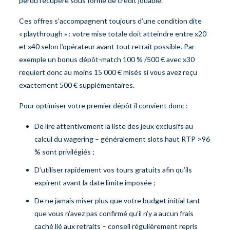
perdu récupéré sous forme de crédit jouable.
Ces offres s’accompagnent toujours d’une condition dite
« playthrough » : votre mise totale doit atteindre entre x20
et x40 selon l’opérateur avant tout retrait possible. Par
exemple un bonus dépôt‑match 100 % /500 € avec x30
requiert donc au moins 15 000 € misés si vous avez reçu
exactement 500 € supplémentaires.
Pour optimiser votre premier dépôt il convient donc :
De lire attentivement la liste des jeux exclusifs au
calcul du wagering – généralement slots haut RTP >96
% sont privilégiés ;
D’utiliser rapidement vos tours gratuits afin qu’ils
expirent avant la date limite imposée ;
De ne jamais miser plus que votre budget initial tant
que vous n’avez pas confirmé qu’il n’y a aucun frais
caché lié aux retraits – conseil régulièrement repris