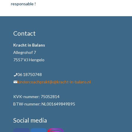
responsable !
Contact
Kracht in Balans
Allegrohof 7
7557 VJ Hengelo
06 18750748
kindercoachpraktijk@kracht-in-balans.nl
KVK-nummer: 75052814
BTW-nummer: NL001649849B95
Social media