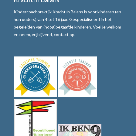
Kindercoachpraktijk Kracht in Balans is voor kinderen (en
Werkwijze
hun ouders) van 4 tot 16 jaar. Gespecialiseerd in het
begeleiden van (hoog)begaafde kinderen. Voel je welkom
Alle teksten de baas
en neem, vrijblijvend, contact op.
Tafelmethode met stoplichtkaartjes