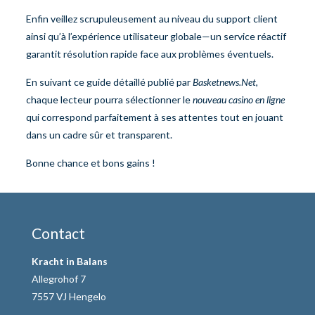
Enfin veillez scrupuleusement au niveau du support client
ainsi qu’à l’expérience utilisateur globale—un service réactif
garantit résolution rapide face aux problèmes éventuels.
En suivant ce guide détaillé publié par
Basketnews.Net
,
chaque lecteur pourra sélectionner le
nouveau casino en ligne
qui correspond parfaitement à ses attentes tout en jouant
dans un cadre sûr et transparent.
Bonne chance et bons gains !
Contact
Kracht in Balans
Allegrohof 7
7557 VJ Hengelo