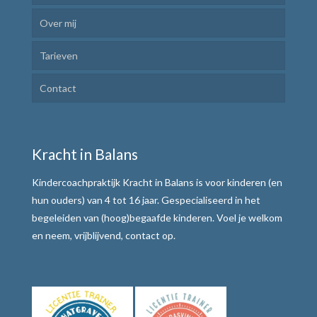
Over mij
Kindercoaching
Tarieven
Ik Leer Leren
Contact
Plannen en uitvoeren
Motivatie verhogen
Kracht in Balans
Weerbaar communiceren
Kindercoachpraktijk Kracht in Balans is voor kinderen (en
Werkwijze
hun ouders) van 4 tot 16 jaar. Gespecialiseerd in het
begeleiden van (hoog)begaafde kinderen. Voel je welkom
Alle teksten de baas
en neem, vrijblijvend, contact op.
Tafelmethode met stoplichtkaartjes