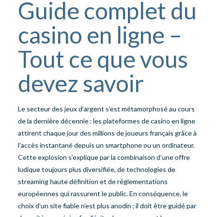
Guide complet du
casino en ligne –
Tout ce que vous
devez savoir
Le secteur des jeux d’argent s’est métamorphosé au cours
de la dernière décennie : les plateformes de casino en ligne
attirent chaque jour des millions de joueurs français grâce à
l’accès instantané depuis un smartphone ou un ordinateur.
Cette explosion s’explique par la combinaison d’une offre
ludique toujours plus diversifiée, de technologies de
streaming haute définition et de réglementations
européennes qui rassurent le public. En conséquence, le
choix d’un site fiable n’est plus anodin ; il doit être guidé par