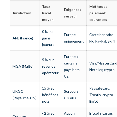
Taux
Méthodes
Exigences
Juridiction
fiscal
paiement
serveur
moyen
courantes
0 % sur
Europe
Carte bancaire
ANJ (France)
gains
uniquement
FR, PayPal, Skrill
joueurs
Europe +
5 % sur
certains
Visa/MasterCard
MGA (Malte)
revenus
pays hors
Neteller, crypto
opérateur
UE
15 % sur
Paysafecard,
UKGC
Serveurs
bénéfices
Trustly, crypto
(Royaume‑Uni)
UK ou UE
nets
limité
<2 % sur
Aucun
Bitcoin, cartes
Curaçao