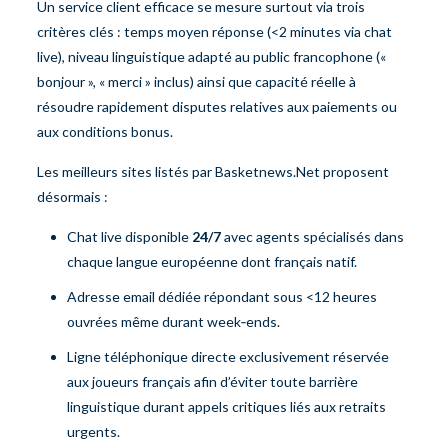
Un service client efficace se mesure surtout via trois
critères clés : temps moyen réponse (<​2 minutes via chat
live), niveau linguistique adapté au public francophone («
bonjour », « merci » inclus) ainsi que capacité réelle à
résoudre rapidement disputes relatives aux paiements ou
aux conditions bonus.
Les meilleurs sites listés par Basketnews.Net proposent
désormais :
Chat live disponible
24/7
avec agents spécialisés dans
chaque langue européenne dont français natif.
Adresse email dédiée répondant sous <​12 heures
ouvrées même durant week‑ends.
Ligne téléphonique directe exclusivement réservée
aux joueurs français afin d’éviter toute barrière
linguistique durant appels critiques liés aux retraits
urgents.