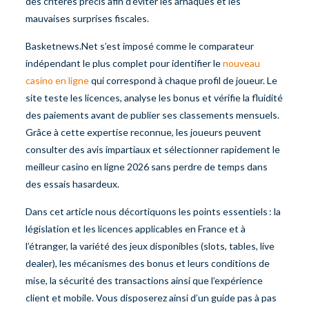
des critères précis afin d’éviter les arnaques et les
mauvaises surprises fiscales.
Basketnews.Net s’est imposé comme le comparateur
indépendant le plus complet pour identifier le
nouveau
casino en ligne
qui correspond à chaque profil de joueur. Le
site teste les licences, analyse les bonus et vérifie la fluidité
des paiements avant de publier ses classements mensuels.
Grâce à cette expertise reconnue, les joueurs peuvent
consulter des avis impartiaux et sélectionner rapidement le
meilleur casino en ligne 2026 sans perdre de temps dans
des essais hasardeux.
Dans cet article nous décortiquons les points essentiels : la
législation et les licences applicables en France et à
l’étranger, la variété des jeux disponibles (slots, tables, live
dealer), les mécanismes des bonus et leurs conditions de
mise, la sécurité des transactions ainsi que l’expérience
client et mobile. Vous disposerez ainsi d’un guide pas à pas