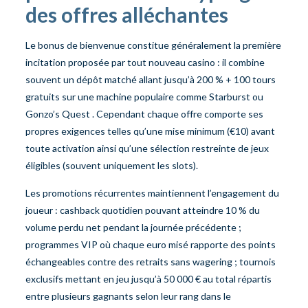
des offres alléchantes
Le bonus de bienvenue constitue généralement la première
incitation proposée par tout nouveau casino : il combine
souvent un dépôt matché allant jusqu’à 200 % + 100 tours
gratuits sur une machine populaire comme Starburst ou
Gonzo’s Quest . Cependant chaque offre comporte ses
propres exigences telles qu’une mise minimum (€10) avant
toute activation ainsi qu’une sélection restreinte de jeux
éligibles (souvent uniquement les slots).
Les promotions récurrentes maintiennent l’engagement du
joueur : cashback quotidien pouvant atteindre 10 % du
volume perdu net pendant la journée précédente ;
programmes VIP où chaque euro misé rapporte des points
échangeables contre des retraits sans wagering ; tournois
exclusifs mettant en jeu jusqu’à 50 000 € au total répartis
entre plusieurs gagnants selon leur rang dans le