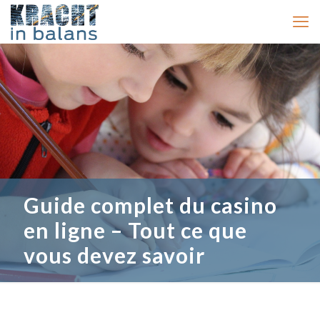
Guide complet du casino
en ligne – Tout ce que
vous devez savoir