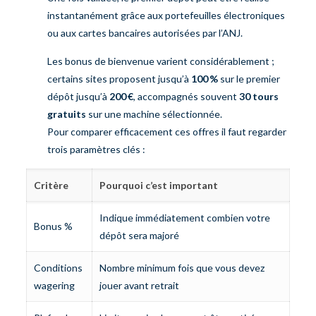
instantanément grâce aux portefeuilles électroniques
ou aux cartes bancaires autorisées par l’ANJ.
Les bonus de bienvenue varient considérablement ;
certains sites proposent jusqu’à
100 %
sur le premier
dépôt jusqu’à
200 €
, accompagnés souvent
30 tours
gratuits
sur une machine sélectionnée.
Pour comparer efficacement ces offres il faut regarder
trois paramètres clés :
Critère
Pourquoi c’est important
Indique immédiatement combien votre
Bonus %
dépôt sera majoré
Conditions
Nombre minimum fois que vous devez
wagering
jouer avant retrait