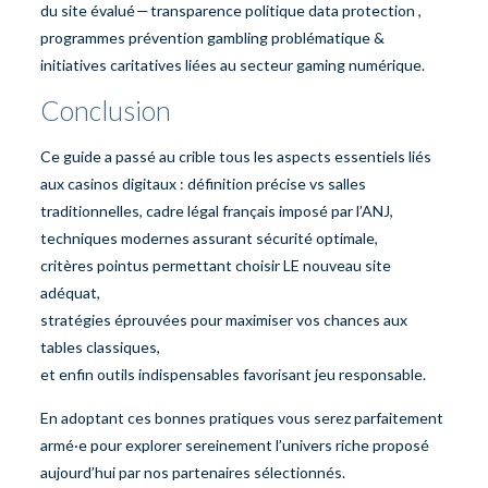
du site évalué — transparence politique data protection ,
programmes prévention gambling problématique &
initiatives caritatives liées au secteur gaming numérique.
Conclusion
Ce guide a passé au crible tous les aspects essentiels liés
aux casinos digitaux : définition précise vs salles
traditionnelles, cadre légal français imposé par l’ANJ,
techniques modernes assurant sécurité optimale,
critères pointus permettant choisir LE nouveau site
adéquat,
stratégies éprouvées pour maximiser vos chances aux
tables classiques,
et enfin outils indispensables favorisant jeu responsable.​
En adoptant ces bonnes pratiques vous serez parfaitement
armé·e pour explorer sereinement l’univers riche proposé
aujourd’hui par nos partenaires sélectionnés.