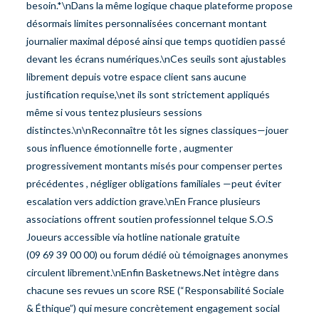
besoin.*\nDans la même logique chaque plateforme propose
désormais limites personnalisées concernant montant
journalier maximal déposé ainsi que temps quotidien passé
devant les écrans numériques.\nCes seuils sont ajustables
librement depuis votre espace client sans aucune
justification requise,\net ils sont strictement appliqués
même si vous tentez plusieurs sessions
distinctes.\n\nReconnaître tôt les signes classiques—jouer
sous influence émotionnelle forte , augmenter
progressivement montants misés pour compenser pertes
précédentes , négliger obligations familiales —peut éviter
escalation vers addiction grave.\nEn France plusieurs
associations offrent soutien professionnel telque S.O.S
Joueurs accessible via hotline nationale gratuite
(09 69 39 00 00) ou forum dédié où témoignages anonymes
circulent librement.\nEnfin Basketnews.Net intègre dans
chacune ses revues un score RSE (“Responsabilité Sociale
& Éthique”) qui mesure concrètement engagement social