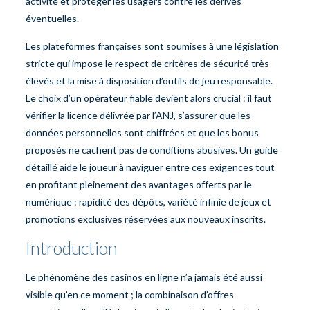
activité et protéger les usagers contre les dérives
éventuelles.
Les plateformes françaises sont soumises à une législation
stricte qui impose le respect de critères de sécurité très
élevés et la mise à disposition d’outils de jeu responsable.
Le choix d’un opérateur fiable devient alors crucial : il faut
vérifier la licence délivrée par l’ANJ, s’assurer que les
données personnelles sont chiffrées et que les bonus
proposés ne cachent pas de conditions abusives. Un guide
détaillé aide le joueur à naviguer entre ces exigences tout
en profitant pleinement des avantages offerts par le
numérique : rapidité des dépôts, variété infinie de jeux et
promotions exclusives réservées aux nouveaux inscrits.
Introduction
Le phénomène des casinos en ligne n’a jamais été aussi
visible qu’en ce moment ; la combinaison d’offres