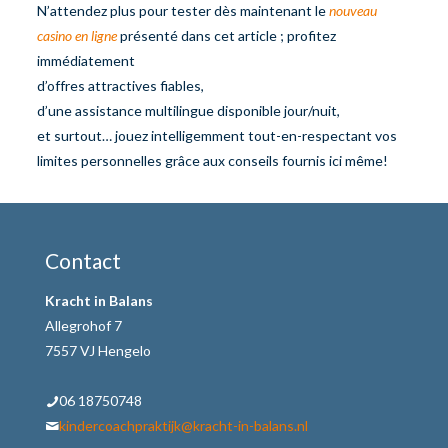
N’attendez plus pour tester dès maintenant le
nouveau
casino en ligne
présenté dans cet article ; profitez
immédiatement
d’offres attractives fiables,
d’une assistance multilingue disponible jour/nuit,
et surtout… jouez intelligemment tout-en-respectant vos
limites personnelles grâce aux conseils fournis ici même!
Contact
Kracht in Balans
Allegrohof 7
7557 VJ Hengelo
06 18750748
kindercoachpraktijk@kracht-in-balans.nl