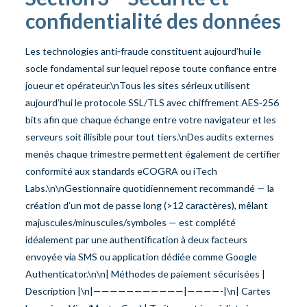
confidentialité des données
Les technologies anti‑fraude constituent aujourd’hui le
socle fondamental sur lequel repose toute confiance entre
joueur et opérateur.\nTous les sites sérieux utilisent
aujourd’hui le protocole SSL/TLS avec chiffrement AES‑256
bits afin que chaque échange entre votre navigateur et les
serveurs soit illisible pour tout tiers.\nDes audits externes
menés chaque trimestre permettent également de certifier
conformité aux standards eCOGRA ou iTech
Labs.\n\nGestionnaire quotidiennement recommandé — la
création d’un mot de passe long (>12 caractères), mêlant
majuscules/minuscules/symboles — est complété
idéalement par une authentification à deux facteurs
envoyée via SMS ou application dédiée comme Google
Authenticator.\n\n| Méthodes de paiement sécurisées |
Description |\n|———————————|————-|\n| Cartes