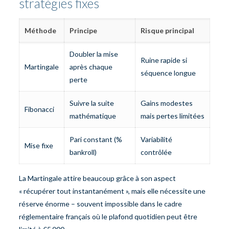
stratégies fixes
Méthode
Principe
Risque principal
Doubler la mise
Ruine rapide si
Martingale
après chaque
séquence longue
perte
Suivre la suite
Gains modestes
Fibonacci
mathématique
mais pertes limitées
Pari constant (%
Variabilité
Mise fixe
bankroll)
contrôlée
La Martingale attire beaucoup grâce à son aspect
« récupérer tout instantanément », mais elle nécessite une
réserve énorme – souvent impossible dans le cadre
réglementaire français où le plafond quotidien peut être