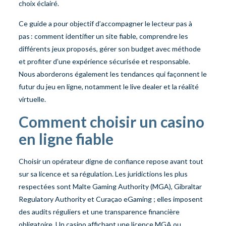
choix éclairé.
Ce guide a pour objectif d’accompagner le lecteur pas à
pas : comment identifier un site fiable, comprendre les
différents jeux proposés, gérer son budget avec méthode
et profiter d’une expérience sécurisée et responsable.
Nous aborderons également les tendances qui façonnent le
futur du jeu en ligne, notamment le live dealer et la réalité
virtuelle.
Comment choisir un casino
en ligne fiable
Choisir un opérateur digne de confiance repose avant tout
sur sa licence et sa régulation. Les juridictions les plus
respectées sont Malte Gaming Authority (MGA), Gibraltar
Regulatory Authority et Curaçao eGaming ; elles imposent
des audits réguliers et une transparence financière
obligatoire. Un casino affichant une licence MGA ou