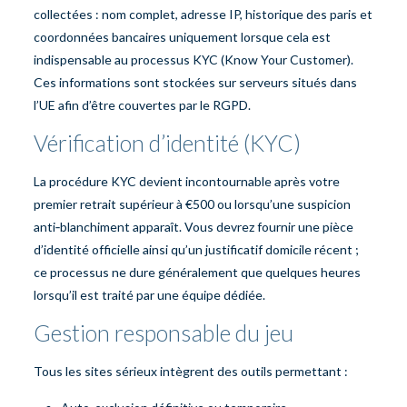
collectées : nom complet, adresse IP, historique des paris et
coordonnées bancaires uniquement lorsque cela est
indispensable au processus KYC (Know Your Customer).
Ces informations sont stockées sur serveurs situés dans
l’UE afin d’être couvertes par le RGPD.
Vérification d’identité (KYC)
La procédure KYC devient incontournable après votre
premier retrait supérieur à €500 ou lorsqu’une suspicion
anti‑blanchiment apparaît. Vous devrez fournir une pièce
d’identité officielle ainsi qu’un justificatif domicile récent ;
ce processus ne dure généralement que quelques heures
lorsqu’il est traité par une équipe dédiée.
Gestion responsable du jeu
Tous les sites sérieux intègrent des outils permettant :