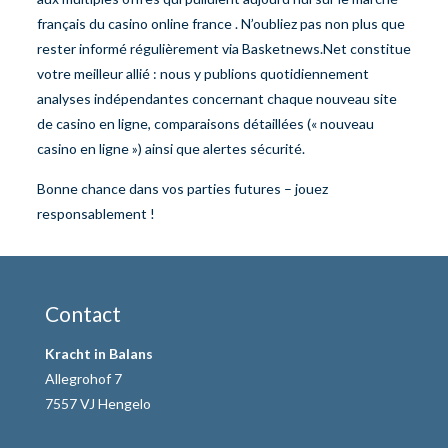
français du casino online france . N’oubliez pas non plus que
rester informé régulièrement via Basketnews.Net constitue
votre meilleur allié : nous y publions quotidiennement
analyses indépendantes concernant chaque nouveau site
de casino en ligne, comparaisons détaillées (« nouveau
casino en ligne ») ainsi que alertes sécurité.
Bonne chance dans vos parties futures – jouez
responsablement !
Contact
Kracht in Balans
Allegrohof 7
7557 VJ Hengelo