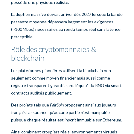
possède une physique réaliste.
L’adoption massive devrait arriver dès 2027 lorsque la bande
passante moyenne dépassera largement les exigences
(>100 Mbps) nécessaires au rendu temps réel sans latence
perceptible.
Rôle des cryptomonnaies &
blockchain
Les plateformes pionnières utilisent la blockchain non
seulement comme moyen financier mais aussi comme
registre transparent garantissant l’équité du RNG via smart
contracts audités publiquement.
Des projets tels que
FairSpin
proposent ainsi aux joueurs
français l’assurance qu’aucune partie n’est manipulée
puisque chaque résultat est inscrit immuable sur Ethereum.
Ainsi combinant croupiers réels, environnements virtuels