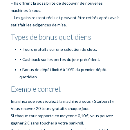
– Ils offrent la possibilité de découvrir de nouvelles
machines à sous.
– Les gains restent réels et peuvent être retirés après avoir
satisfait les exigences de mise.
Types de bonus quotidiens
• Tours gratuits sur une sélection de slots.
• Cashback sur les pertes du jour précédent.
• Bonus de dépôt limité à 10 % du premier dépôt
quotidien.
Exemple concret
Imaginez que vous jouiez à la machine à sous « Starburst ».
Vous recevez 20 tours gratuits chaque jour.
Si chaque tour rapporte en moyenne 0,10 €, vous pouvez
gagner 2 € sans toucher à votre bankroll.