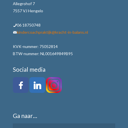
Allegrohof 7
7557 VJ Hengelo
06 18750748
kindercoachpraktijk@kracht-in-balans.nl
KVK-nummer: 75052814
BTW-nummer: NL001649849B95
Social media
Ga naar…