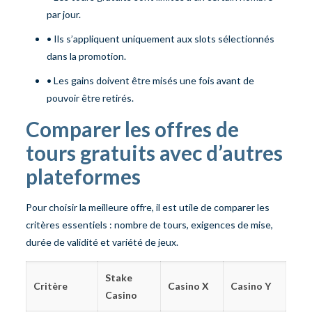
par jour.
• Ils s’appliquent uniquement aux slots sélectionnés
dans la promotion.
• Les gains doivent être misés une fois avant de
pouvoir être retirés.
Comparer les offres de
tours gratuits avec d’autres
plateformes
Pour choisir la meilleure offre, il est utile de comparer les
critères essentiels : nombre de tours, exigences de mise,
durée de validité et variété de jeux.
Stake
Critère
Casino X
Casino Y
Casino