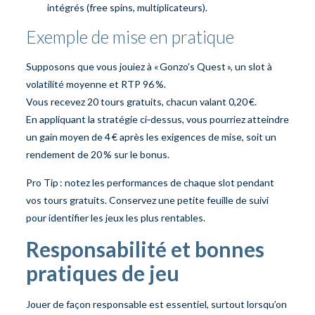
intégrés (free spins, multiplicateurs).
Exemple de mise en pratique
Supposons que vous jouiez à « Gonzo’s Quest », un slot à
volatilité moyenne et RTP 96 %.
Vous recevez 20 tours gratuits, chacun valant 0,20 €.
En appliquant la stratégie ci‑dessus, vous pourriez atteindre
un gain moyen de 4 € après les exigences de mise, soit un
rendement de 20 % sur le bonus.
Pro Tip : notez les performances de chaque slot pendant
vos tours gratuits. Conservez une petite feuille de suivi
pour identifier les jeux les plus rentables.
Responsabilité et bonnes
pratiques de jeu
Jouer de façon responsable est essentiel, surtout lorsqu’on