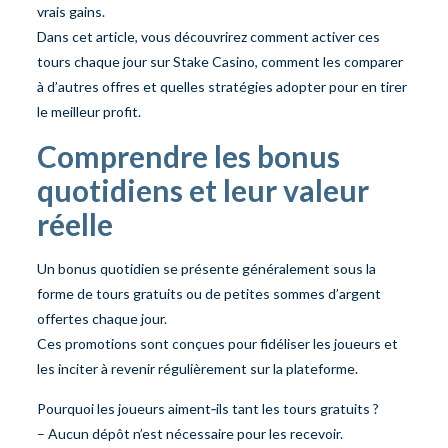
vrais gains.
Dans cet article, vous découvrirez comment activer ces
tours chaque jour sur Stake Casino, comment les comparer
à d’autres offres et quelles stratégies adopter pour en tirer
le meilleur profit.
Comprendre les bonus
quotidiens et leur valeur
réelle
Un bonus quotidien se présente généralement sous la
forme de tours gratuits ou de petites sommes d’argent
offertes chaque jour.
Ces promotions sont conçues pour fidéliser les joueurs et
les inciter à revenir régulièrement sur la plateforme.
Pourquoi les joueurs aiment‑ils tant les tours gratuits ?
– Aucun dépôt n’est nécessaire pour les recevoir.