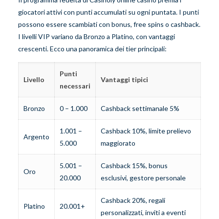
giocatori attivi con punti accumulati su ogni puntata. I punti
possono essere scambiati con bonus, free spins o cashback.
I livelli VIP variano da Bronzo a Platino, con vantaggi
crescenti. Ecco una panoramica dei tier principali:
Punti
Livello
Vantaggi tipici
necessari
Bronzo
0 – 1.000
Cashback settimanale 5%
1.001 –
Cashback 10%, limite prelievo
Argento
5.000
maggiorato
5.001 –
Cashback 15%, bonus
Oro
20.000
esclusivi, gestore personale
Cashback 20%, regali
Platino
20.001+
personalizzati, inviti a eventi