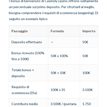
I bonus di benvenuto di Casinoly casino offrono solitamente
un percentuale sul primo deposito. Per sfruttarli al meglio,
bisogna comprendere i requisiti di scommessa (wagering). Di
seguito un esempio tipico.
Passaggio
Formula
Importo
Deposito effettuato
—
50€
Bonus ricevuto (100%
50€ x 100%
50€
fino a 100€)
Totale bonus +
50€ + 50€
100€
deposito
Requisito di
100€ x 35
3.500€
scommessa (35x)
Contributo medio
3.500€ / (puntata
1.750