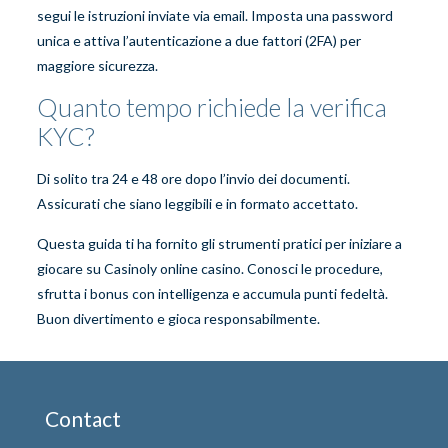
segui le istruzioni inviate via email. Imposta una password
unica e attiva l’autenticazione a due fattori (2FA) per
maggiore sicurezza.
Quanto tempo richiede la verifica
KYC?
Di solito tra 24 e 48 ore dopo l’invio dei documenti.
Assicurati che siano leggibili e in formato accettato.
Questa guida ti ha fornito gli strumenti pratici per iniziare a
giocare su Casinoly online casino. Conosci le procedure,
sfrutta i bonus con intelligenza e accumula punti fedeltà.
Buon divertimento e gioca responsabilmente.
Contact