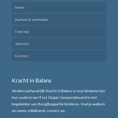
Home
Aanbod & werkwijze
Over mij
Kindercoaching
Tarieven
Ik Leer Leren
Contact
Plannen en uitvoeren
Motivatie verhogen
Kracht in Balans
Weerbaar communiceren
Kindercoachpraktijk Kracht in Balans is voor kinderen (en
Werkwijze
hun ouders) van 4 tot 16 jaar. Gespecialiseerd in het
begeleiden van (hoog)begaafde kinderen. Voel je welkom
Alle teksten de baas
en neem, vrijblijvend, contact op.
Tafelmethode met stoplichtkaartjes