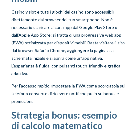
Casinoly slot e tutti i giochi del casinò sono accessibili
direttamente dal browser del tuo smartphone. Non è
necessario scaricare alcuna app dal Google Play Store o
dall’Apple App Store: si tratta di una progressive web app
(PWA) ottimizzata per dispositivi mobili. Basta visitare il sito
dal browser Safari o Chrome, aggiungere la pagina alla
schermata iniziale e si aprirà come un’app nativa.
L’esperienza è fluida, con pulsanti touch-friendly e grafica
adattiva.
Per l’accesso rapido, impostare la PWA come scorciatoia sul
telefono consente di ricevere notifiche push su bonus e
promozioni.
Strategia bonus: esempio
di calcolo matematico