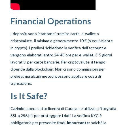
Financial Operations
I depositi sono istantanei tramite carte, e-wallet o
criptovalute. Il minimo è generalmente 10 € (o equivalente
in crypto). I prelievi richiedono la verifica dell’account e
vengono elaborati entro 24-48 ore per e-wallet, 3-5 giorni
lavorativi per carte bancarie. Per criptovalute, il tempo
dipende dalla blockchain. Non ci sono commissioni per
prelievi, ma alcuni metodi possono applicare costi di
transazione.
Is It Safe?
Cazimbo opera sotto licenza di Curacao e utilizza crittografia
SSL a 256 bit per proteggere i dati. La verifica KYC è
obbligatoria per prevenire frodi.
Importante:
poiché la