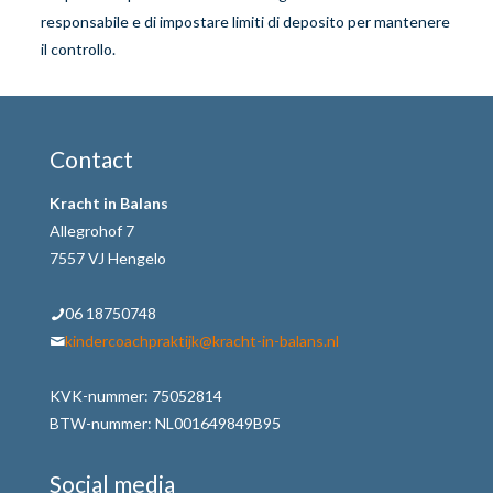
responsabile e di impostare limiti di deposito per mantenere
il controllo.
Contact
Kracht in Balans
Allegrohof 7
7557 VJ Hengelo
06 18750748
kindercoachpraktijk@kracht-in-balans.nl
KVK-nummer: 75052814
BTW-nummer: NL001649849B95
Social media