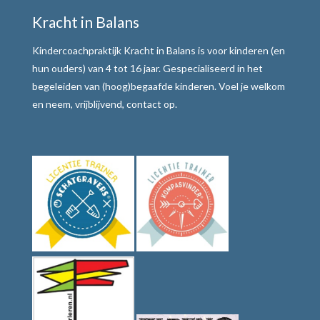
Kracht in Balans
Weerbaar communiceren
Kindercoachpraktijk Kracht in Balans is voor kinderen (en
Werkwijze
hun ouders) van 4 tot 16 jaar. Gespecialiseerd in het
begeleiden van (hoog)begaafde kinderen. Voel je welkom
Alle teksten de baas
en neem, vrijblijvend, contact op.
Tafelmethode met stoplichtkaartjes