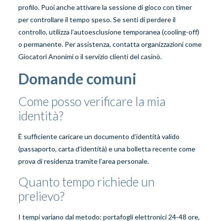
profilo. Puoi anche attivare la sessione di gioco con timer
per controllare il tempo speso. Se senti di perdere il
controllo, utilizza l’autoesclusione temporanea (cooling-off)
o permanente. Per assistenza, contatta organizzazioni come
Giocatori Anonimi o il servizio clienti del casinò.
Domande comuni
Come posso verificare la mia
identità?
È sufficiente caricare un documento d’identità valido
(passaporto, carta d’identità) e una bolletta recente come
prova di residenza tramite l’area personale.
Quanto tempo richiede un
prelievo?
I tempi variano dal metodo: portafogli elettronici 24-48 ore,