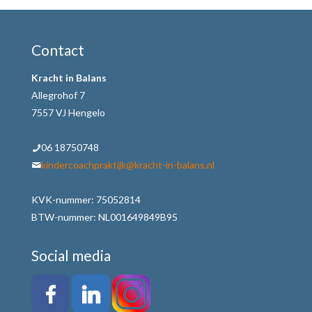
Contact
Kracht in Balans
Allegrohof 7
7557 VJ Hengelo
06 18750748
kindercoachpraktijk@kracht-in-balans.nl
KVK-nummer: 75052814
BTW-nummer: NL001649849B95
Social media