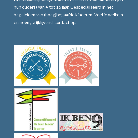
Werkwijze
hun ouders) van 4 tot 16 jaar. Gespecialiseerd in het
begeleiden van (hoog)begaafde kinderen. Voel je welkom
Alle teksten de baas
en neem, vrijblijvend, contact op.
Tafelmethode met stoplichtkaartjes