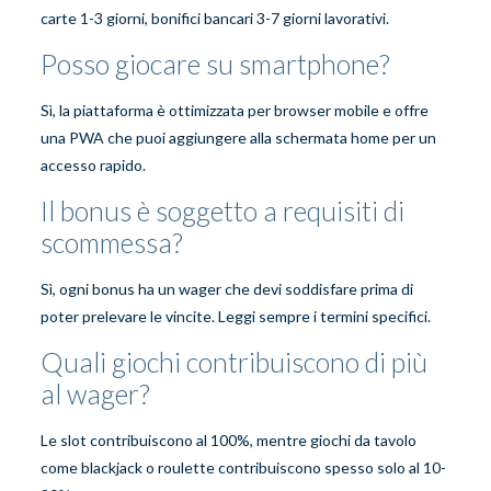
carte 1-3 giorni, bonifici bancari 3-7 giorni lavorativi.
Posso giocare su smartphone?
Sì, la piattaforma è ottimizzata per browser mobile e offre
una PWA che puoi aggiungere alla schermata home per un
accesso rapido.
Il bonus è soggetto a requisiti di
scommessa?
Sì, ogni bonus ha un wager che devi soddisfare prima di
poter prelevare le vincite. Leggi sempre i termini specifici.
Quali giochi contribuiscono di più
al wager?
Le slot contribuiscono al 100%, mentre giochi da tavolo
come blackjack o roulette contribuiscono spesso solo al 10-