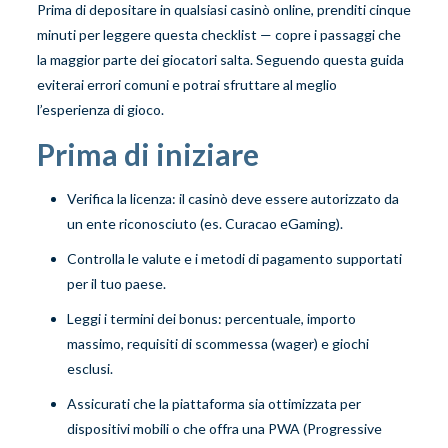
Prima di depositare in qualsiasi casinò online, prenditi cinque
minuti per leggere questa checklist — copre i passaggi che
la maggior parte dei giocatori salta. Seguendo questa guida
eviterai errori comuni e potrai sfruttare al meglio
l’esperienza di gioco.
Prima di iniziare
Verifica la licenza: il casinò deve essere autorizzato da
un ente riconosciuto (es. Curacao eGaming).
Controlla le valute e i metodi di pagamento supportati
per il tuo paese.
Leggi i termini dei bonus: percentuale, importo
massimo, requisiti di scommessa (wager) e giochi
esclusi.
Assicurati che la piattaforma sia ottimizzata per
dispositivi mobili o che offra una PWA (Progressive