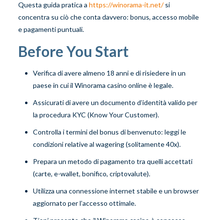
Questa guida pratica a
https://winorama-it.net/
si
concentra su ciò che conta davvero: bonus, accesso mobile
e pagamenti puntuali.
Before You Start
Verifica di avere almeno 18 anni e di risiedere in un
paese in cui il Winorama casino online è legale.
Assicurati di avere un documento d’identità valido per
la procedura KYC (Know Your Customer).
Controlla i termini del bonus di benvenuto: leggi le
condizioni relative al wagering (solitamente 40x).
Prepara un metodo di pagamento tra quelli accettati
(carte, e-wallet, bonifico, criptovalute).
Utilizza una connessione internet stabile e un browser
aggiornato per l’accesso ottimale.