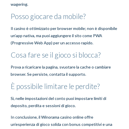
wagering.
Posso giocare da mobile?
Il casino è ottimizzato per browser mobile; non è disponibile
un’app nativa, ma puoi aggiungere il sito come PWA
(Progressive Web App) per un accesso rapido.
Cosa fare se il gioco si blocca?
Prova a ricaricare la pagina, svuotare la cache o cambiare
browser. Se persiste, contatta il supporto.
È possibile limitare le perdite?
Sì, nelle impostazioni del conto puoi impostare limiti di
deposito, perdita e sessioni di gioco.
In conclusione, il Winorama casino online offre
un’esperienza di gioco solida con bonus competitivi e una