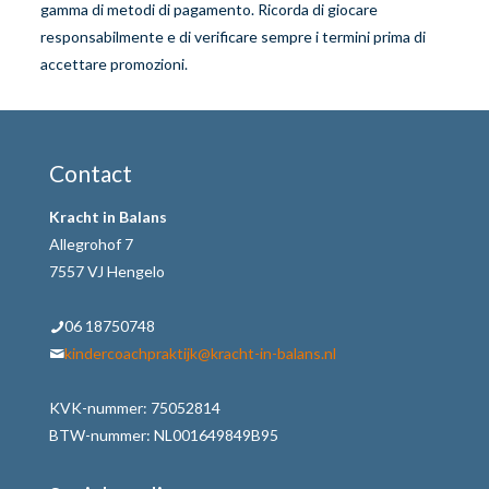
gamma di metodi di pagamento. Ricorda di giocare
responsabilmente e di verificare sempre i termini prima di
accettare promozioni.
Contact
Kracht in Balans
Allegrohof 7
7557 VJ Hengelo
06 18750748
kindercoachpraktijk@kracht-in-balans.nl
KVK-nummer: 75052814
BTW-nummer: NL001649849B95