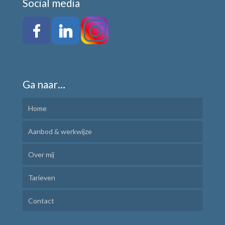
Social media
Ga naar…
Home
Aanbod & werkwijze
Over mij
Kindercoaching
Tarieven
Ik Leer Leren
Contact
Plannen en uitvoeren
Motivatie verhogen