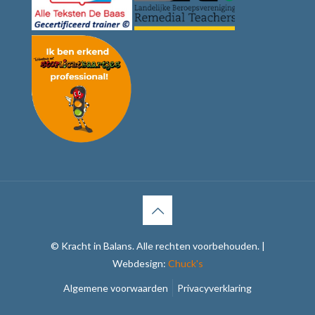
© Kracht in Balans. Alle rechten voorbehouden. |
Webdesign:
Chuck's
Algemene voorwaarden
Privacyverklaring