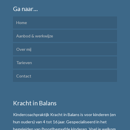
Ga naar…
Home
Aanbod & werkwijze
Over mij
Kindercoaching
Tarieven
Ik Leer Leren
Contact
Plannen en uitvoeren
Motivatie verhogen
Kracht in Balans
Weerbaar communiceren
Kindercoachpraktijk Kracht in Balans is voor kinderen (en
Werkwijze
hun ouders) van 4 tot 16 jaar. Gespecialiseerd in het
begeleiden van (hoog)begaafde kinderen. Voel je welkom
Alle teksten de baas