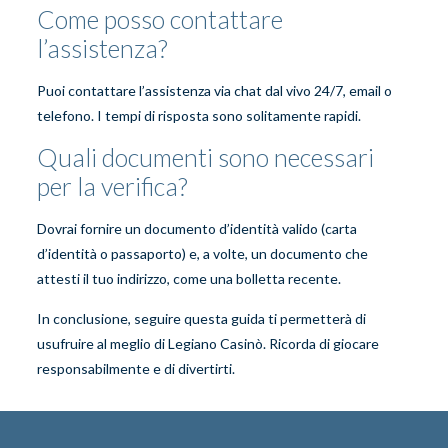
Come posso contattare
l’assistenza?
Puoi contattare l’assistenza via chat dal vivo 24/7, email o
telefono. I tempi di risposta sono solitamente rapidi.
Quali documenti sono necessari
per la verifica?
Dovrai fornire un documento d’identità valido (carta
d’identità o passaporto) e, a volte, un documento che
attesti il tuo indirizzo, come una bolletta recente.
In conclusione, seguire questa guida ti permetterà di
usufruire al meglio di Legiano Casinò. Ricorda di giocare
responsabilmente e di divertirti.