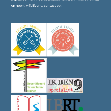
en neem, vrijblijvend, contact op.
Tafelmethode met stoplichtkaartjes