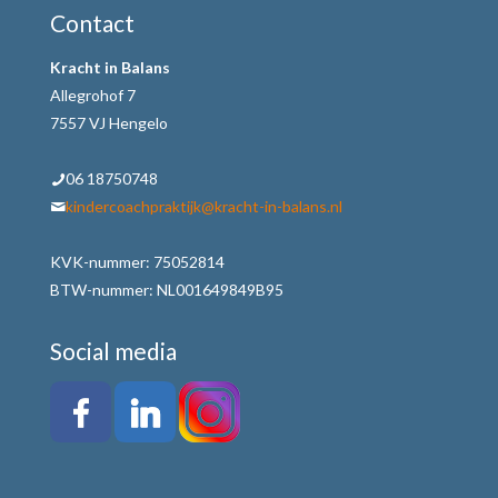
Contact
Kracht in Balans
Allegrohof 7
7557 VJ Hengelo
06 18750748
kindercoachpraktijk@kracht-in-balans.nl
KVK-nummer: 75052814
BTW-nummer: NL001649849B95
Social media