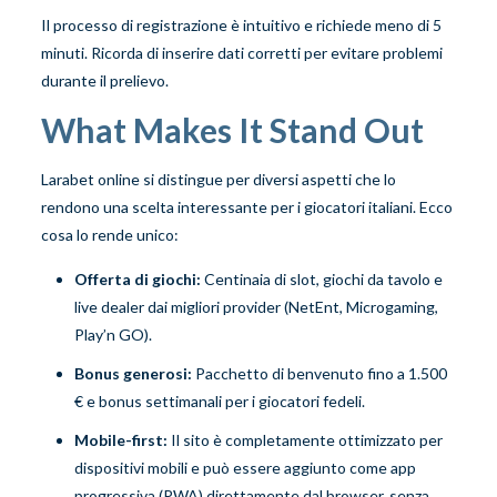
Il processo di registrazione è intuitivo e richiede meno di 5
minuti. Ricorda di inserire dati corretti per evitare problemi
durante il prelievo.
What Makes It Stand Out
Larabet online si distingue per diversi aspetti che lo
rendono una scelta interessante per i giocatori italiani. Ecco
cosa lo rende unico:
Offerta di giochi:
Centinaia di slot, giochi da tavolo e
live dealer dai migliori provider (NetEnt, Microgaming,
Play’n GO).
Bonus generosi:
Pacchetto di benvenuto fino a 1.500
€ e bonus settimanali per i giocatori fedeli.
Mobile-first:
Il sito è completamente ottimizzato per
dispositivi mobili e può essere aggiunto come app
progressiva (PWA) direttamente dal browser, senza