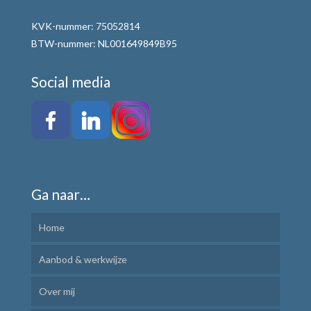
KVK-nummer: 75052814
BTW-nummer: NL001649849B95
Social media
Ga naar…
Home
Aanbod & werkwijze
Over mij
Kindercoaching