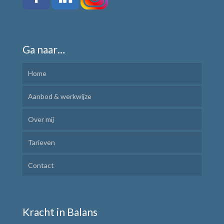
Ga naar…
Home
Aanbod & werkwijze
Over mij
Kindercoaching
Tarieven
Ik Leer Leren
Contact
Plannen en uitvoeren
Motivatie verhogen
Kracht in Balans
Weerbaar communiceren