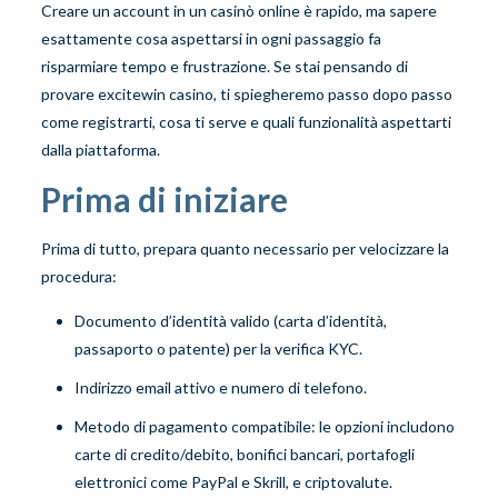
Creare un account in un casinò online è rapido, ma sapere
esattamente cosa aspettarsi in ogni passaggio fa
risparmiare tempo e frustrazione. Se stai pensando di
provare excitewin casino, ti spiegheremo passo dopo passo
come registrarti, cosa ti serve e quali funzionalità aspettarti
dalla piattaforma.
Prima di iniziare
Prima di tutto, prepara quanto necessario per velocizzare la
procedura:
Documento d’identità valido (carta d’identità,
passaporto o patente) per la verifica KYC.
Indirizzo email attivo e numero di telefono.
Metodo di pagamento compatibile: le opzioni includono
carte di credito/debito, bonifici bancari, portafogli
elettronici come PayPal e Skrill, e criptovalute.