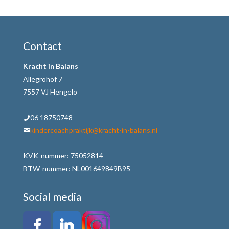
Contact
Kracht in Balans
Allegrohof 7
7557 VJ Hengelo
06 18750748
kindercoachpraktijk@kracht-in-balans.nl
KVK-nummer: 75052814
BTW-nummer: NL001649849B95
Social media