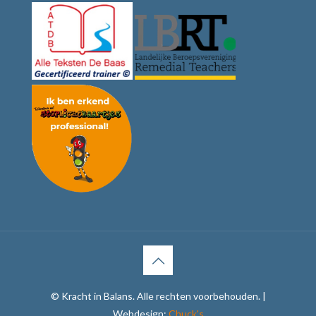
© Kracht in Balans. Alle rechten voorbehouden. |
Webdesign:
Chuck's