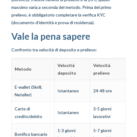
massimo varia a seconda del metodo. Prima del primo
prelievo, è obbligatorio completare la verifica KYC
(documento d’identità e prova di residenza).
Vale la pena sapere
Confronto tra velocità di deposito e prelievo:
Velocità
Velocità
Metodo
deposito
prelievo
E-wallet (Skrill,
Istantaneo
24-48 ore
Neteller)
Carte di
3-5 giorni
Istantaneo
credito/debito
lavorativi
1-3 giorni
5-7 giorni
Bonifico bancario