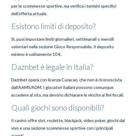
per le scommesse sportive, ma verifica i termini specifici
dell’offerta attuale.
Esistono limiti di deposito?
Sì, puoi impostare limiti giornalieri, settimanali o mensili
volontari nella sezione Gioco Responsabile. Il deposito
minimo è solitamente 10 €.
Daznbet è legale in Italia?
Daznbet opera con licenza Curacao, che non è riconosciuta
dall’AAMS/ADM. I giocatori italiani possono comunque
accedere al sito, ma devono dichiarare le vincite ai fini fiscali.
Quali giochi sono disponibili?
Il casinò offre slot, roulette, blackjack, video poker, giochi dal
vivo e una sezione scommesse sportive con i principali
eventi.