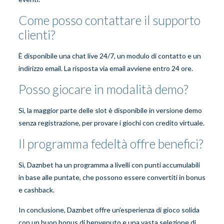
Come posso contattare il supporto
clienti?
È disponibile una chat live 24/7, un modulo di contatto e un
indirizzo email. La risposta via email avviene entro 24 ore.
Posso giocare in modalità demo?
Sì, la maggior parte delle slot è disponibile in versione demo
senza registrazione, per provare i giochi con credito virtuale.
Il programma fedeltà offre benefici?
Sì, Daznbet ha un programma a livelli con punti accumulabili
in base alle puntate, che possono essere convertiti in bonus
e cashback.
In conclusione, Daznbet offre un’esperienza di gioco solida
con un buon bonus di benvenuto e una vasta selezione di