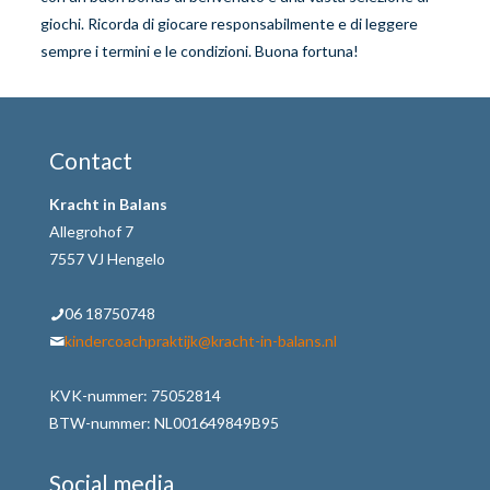
giochi. Ricorda di giocare responsabilmente e di leggere
sempre i termini e le condizioni. Buona fortuna!
Contact
Kracht in Balans
Allegrohof 7
7557 VJ Hengelo
06 18750748
kindercoachpraktijk@kracht-in-balans.nl
KVK-nummer: 75052814
BTW-nummer: NL001649849B95
Social media