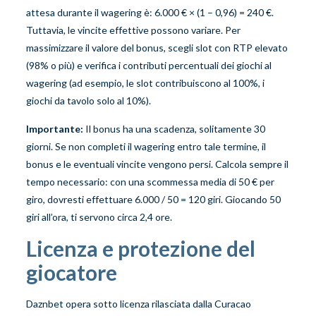
attesa durante il wagering è: 6.000 € × (1 – 0,96) = 240 €.
Tuttavia, le vincite effettive possono variare. Per
massimizzare il valore del bonus, scegli slot con RTP elevato
(98% o più) e verifica i contributi percentuali dei giochi al
wagering (ad esempio, le slot contribuiscono al 100%, i
giochi da tavolo solo al 10%).
Importante:
Il bonus ha una scadenza, solitamente 30
giorni. Se non completi il wagering entro tale termine, il
bonus e le eventuali vincite vengono persi. Calcola sempre il
tempo necessario: con una scommessa media di 50 € per
giro, dovresti effettuare 6.000 / 50 = 120 giri. Giocando 50
giri all’ora, ti servono circa 2,4 ore.
Licenza e protezione del
giocatore
Daznbet opera sotto licenza rilasciata dalla Curacao