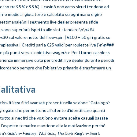
esso tra 95 % e 98 %). I casinò non aams sicuri tendono ad
torno medio al giocatore è calcolato su ogni mano o giro
settimanale.\nIl segmento live dealer presenta sfide
e sono superiori rispetto alle slot standard.\n\n###
ul valore netto del free‑spin | €100 + 50 giri gratis su
plessiva | Crediti pari a €25 validi per roulette live |\n\n###
e più punti verso l’obiettivo wager.\n- Per i tornei cashless
erienze immersive opta per crediti live dealer durante periodi
Ricordando sempre che l’obiettivo primario è trasformare un
ualitativa
\nUtilizza filtri avanzati presenti nella sezione “Catalogo”:
ggregate che permettono all’utente d’identificare quanti
utto ai neofiti che vogliono evitare scelte casuali basate
to l’aspetto tematico mantiene alta la motivazione perché
ra’s Gold
\ n‑
Fantasy
:
Wolf Gold
,
The Dark King
\ n‑
Sport
: