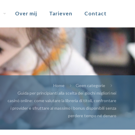
Over mij
Tarieven
Contact
Home
Geen categorie
Guida per principianti alla scelta dei giochi migliori nei
casinò online: come valutare la libreria di titoli, confrontare
i provider e sfruttare al massimo i bonus disponibili senza
perdere tempo né denaro