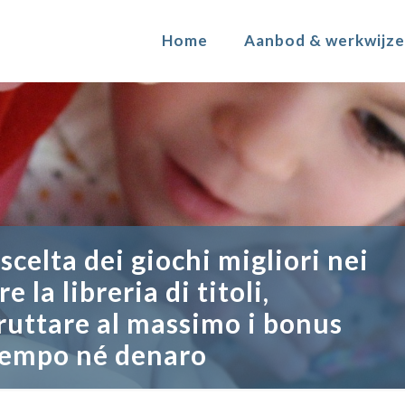
Home
Aanbod & werkwijze
scelta dei giochi migliori nei
 la libreria di titoli,
fruttare al massimo i bonus
 tempo né denaro