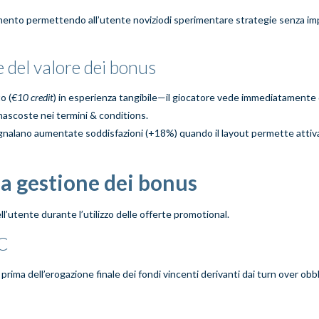
mento permettendo all’utente noviziodi sperimentare strategie senza im
e del valore dei bonus
o (
€10 credit
) in esperienza tangibile—il giocatore vede immediatamente d
ascoste nei termini & conditions.
gnalano aumentate soddisfazioni (+18%) quando il layout permette attiv
la gestione dei bonus
ll’utente durante l’utilizzo delle offerte promotional.
YC
 prima dell’erogazione finale dei fondi vincenti derivanti dai turn over obbl