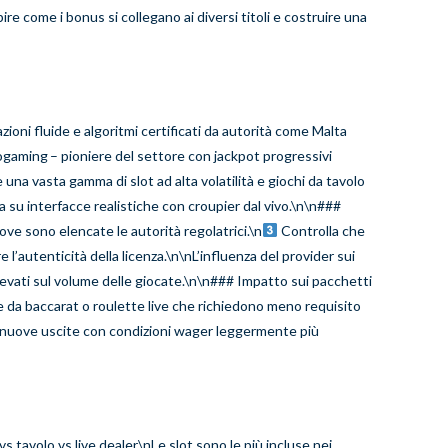
re come i bonus si collegano ai diversi titoli e costruire una
zioni fluide e algoritmi certificati da autorità come Malta
rogaming – pioniere del settore con jackpot progressivi
 una vasta gamma di slot ad alta volatilità e giochi da tavolo
a su interfacce realistiche con croupier dal vivo.\n\n###
ove sono elencate le autorità regolatrici.\n
Controlla che
autenticità della licenza.\n\nL’influenza del provider sui
levati sul volume delle giocate.\n\n### Impatto sui pacchetti
e da baccarat o roulette live che richiedono meno requisito
 su nuove uscite con condizioni wager leggermente più
vs tavolo vs live dealer\nLe slot sono le più incluse nei