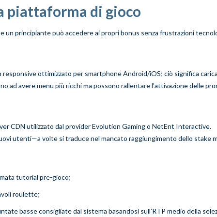
a piattaforma di gioco
e un principiante può accedere ai propri bonus senza frustrazioni tecnol
n responsive ottimizzato per smartphone Android/iOS; ciò significa carica
ono ad avere menu più ricchi ma possono rallentare l’attivazione delle pr
server CDN utilizzato dal provider Evolution Gaming o NetEnt Interactive.
ai nuovi utenti—a volte si traduce nel mancato raggiungimento dello stake
mata tutorial pre‑gioco;
voli roulette;
ate basse consigliate dal sistema basandosi sull’RTP medio della sele