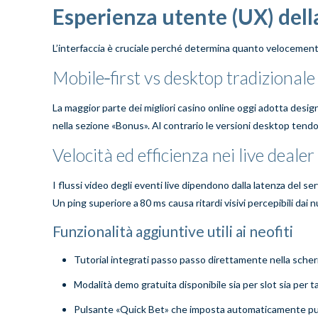
Esperienza utente (UX) dell
L’interfaccia è cruciale perché determina quanto velocement
Mobile‑first vs desktop tradizionale
La maggior parte dei migliori casino online oggi adotta desig
nella sezione «Bonus». Al contrario le versioni desktop tend
Velocità ed efficienza nei live dealer
I flussi video degli eventi live dipendono dalla latenza del 
Un ping superiore a 80 ms causa ritardi visivi percepibili d
Funzionalità aggiuntive utili ai neofiti
Tutorial integrati passo passo direttamente nella scher
Modalità demo gratuita disponibile sia per slot sia per ta
Pulsante «Quick Bet» che imposta automaticamente punt