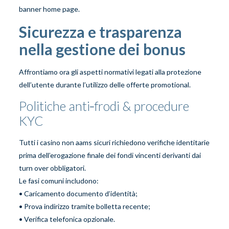
banner home page.
Sicurezza e trasparenza
nella gestione dei bonus
Affrontiamo ora gli aspetti normativi legati alla protezione
dell’utente durante l’utilizzo delle offerte promotional.
Politiche anti‑frodi & procedure
KYC
Tutti i casino non aams sicuri richiedono verifiche identitarie
prima dell’erogazione finale dei fondi vincenti derivanti dai
turn over obbligatori.
Le fasi comuni includono:
• Caricamento documento d’identità;
• Prova indirizzo tramite bolletta recente;
• Verifica telefonica opzionale.