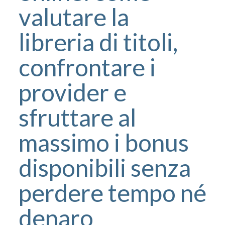
valutare la
libreria di titoli,
confrontare i
provider e
sfruttare al
massimo i bonus
disponibili senza
perdere tempo né
denaro