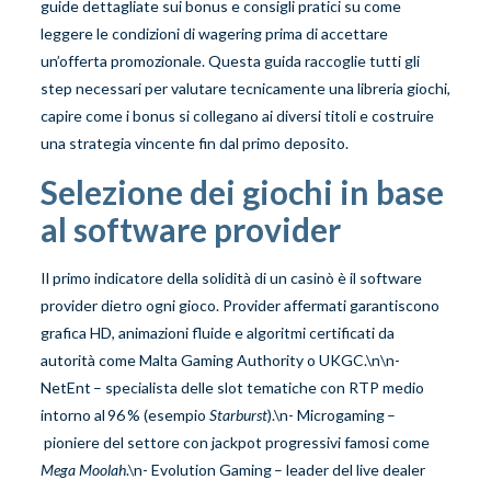
guide dettagliate sui bonus e consigli pratici su come
leggere le condizioni di wagering prima di accettare
un’offerta promozionale. Questa guida raccoglie tutti gli
step necessari per valutare tecnicamente una libreria giochi,
capire come i bonus si collegano ai diversi titoli e costruire
una strategia vincente fin dal primo deposito.
Selezione dei giochi in base
al software provider
Il primo indicatore della solidità di un casinò è il software
provider dietro ogni gioco. Provider affermati garantiscono
grafica HD, animazioni fluide e algoritmi certificati da
autorità come Malta Gaming Authority o UKGC.\n\n-
NetEnt – specialista delle slot tematiche con RTP medio
intorno al 96 % (esempio
Starburst
).\n- Microgaming –
pioniere del settore con jackpot progressivi famosi come
Mega Moolah
.\n- Evolution Gaming – leader del live dealer