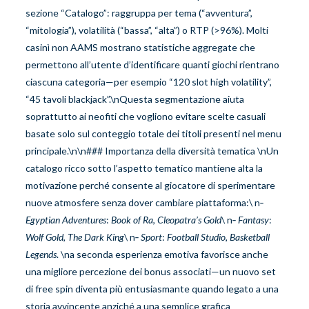
sezione “Catalogo”: raggruppa per tema (“avventura”,
“mitologia”), volatilità (“bassa”, “alta”) o RTP (>96%). Molti
casinì non AAMS mostrano statistiche aggregate che
permettono all’utente d’identificare quanti giochi rientrano
ciascuna categoria—per esempio “120 slot high volatility”,
“45 tavoli blackjack”.\nQuesta segmentazione aiuta
soprattutto ai neofiti che vogliono evitare scelte casuali
basate solo sul conteggio totale dei titoli presenti nel menu
principale.\n\n### Importanza della diversità tematica \nUn
catalogo ricco sotto l’aspetto tematico mantiene alta la
motivazione perché consente al giocatore di sperimentare
nuove atmosfere senza dover cambiare piattaforma:\ n‑
Egyptian Adventures
:
Book of Ra
,
Cleopatra’s Gold
\ n‑
Fantasy
:
Wolf Gold
,
The Dark King
\ n‑
Sport
:
Football Studio
,
Basketball
Legends
. \na seconda esperienza emotiva favorisce anche
una migliore percezione dei bonus associati—un nuovo set
di free spin diventa più entusiasmante quando legato a una
storia avvincente anziché a una semplice grafica