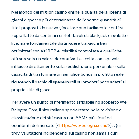
Nel mondo dei migliori casino online la qualità della libreria di
giochi è spesso più determinante dell’enorme quantità di
titoli proposti. Un nuovo giocatore può facilmente sentirsi
sopraffatto da centinaia di slot, tavoli da blackjack e roulette
live, ma è fondamentale distinguere tra giochi ben
ottimizzati con alti RTP e volatilitá controllata e quelli che
offrono solo un valore decorativo. La scelta consapevole
influisce direttamente sulla soddisfazione personale e sulla
capacità di trasformare un semplice bonus in profitto reale,
riducendo il rischio di spese inutili su prodotti poco adatti al
proprio stile di gioco.
Per avere un punto di riferimento affidabile ho scoperto We
Bologna.Com, il sito italiano specializzato nella revisione e
classificazione dei siti casino non AAMS più sicuri ed
equilibrati del mercato (<
https://we-bologna.com/
>). Qui
trovi valutazioni indipendenti sui casinò non aams sicuri,