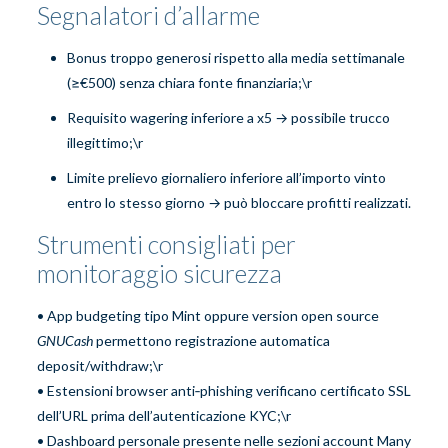
Segnalatori d’allarme
Bonus troppo generosi rispetto alla media settimanale
(≥€500) senza chiara fonte finanziaria;\r
Requisito wagering inferiore a x5 → possibile trucco
illegittimo;\r
Limite prelievo giornaliero inferiore all’importo vinto
entro lo stesso giorno → può bloccare profitti realizzati.
Strumenti consigliati per
monitoraggio sicurezza
• App budgeting tipo Mint oppure version open source
GNUCash
permettono registrazione automatica
deposit/withdraw;\r
• Estensioni browser anti‑phishing verificano certificato SSL
dell’URL prima dell’autenticazione KYC;\r
• Dashboard personale presente nelle sezioni account Many