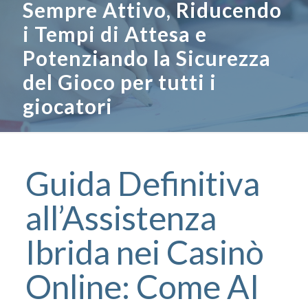
Sempre Attivo, Riducendo
i Tempi di Attesa e
Potenziando la Sicurezza
del Gioco per tutti i
giocatori
Guida Definitiva
all’Assistenza
Ibrida nei Casinò
Online: Come AI