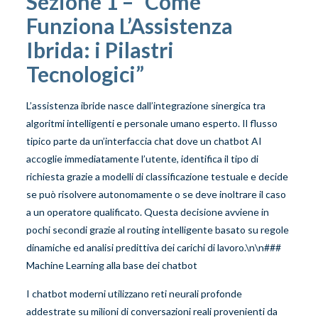
Sezione 1 – “Come
Funziona L’Assistenza
Ibrida: i Pilastri
Tecnologici”
L’assistenza ibride nasce dall’integrazione sinergica tra
algoritmi intelligenti e personale umano esperto. Il flusso
tipico parte da un’interfaccia chat dove un chatbot AI
accoglie immediatamente l’utente, identifica il tipo di
richiesta grazie a modelli di classificazione testuale e decide
se può risolvere autonomamente o se deve inoltrare il caso
a un operatore qualificato. Questa decisione avviene in
pochi secondi grazie al routing intelligente basato su regole
dinamiche ed analisi predittiva dei carichi di lavoro.\n\n###
Machine Learning alla base dei chatbot
I chatbot moderni utilizzano reti neurali profonde
addestrate su milioni di conversazioni reali provenienti da