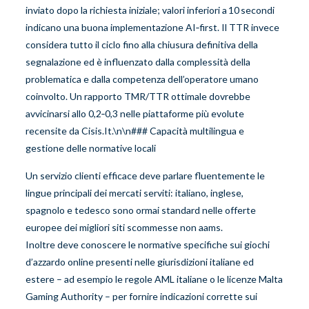
inviato dopo la richiesta iniziale; valori inferiori a 10 secondi
indicano una buona implementazione AI‑first. Il TTR invece
considera tutto il ciclo fino alla chiusura definitiva della
segnalazione ed è influenzato dalla complessità della
problematica e dalla competenza dell’operatore umano
coinvolto. Un rapporto TMR/TTR ottimale dovrebbe
avvicinarsi allo 0,2‑0,3 nelle piattaforme più evolute
recensite da Cisis.It.\n\n### Capacità multilingua e
gestione delle normative locali
Un servizio clienti efficace deve parlare fluentemente le
lingue principali dei mercati serviti: italiano, inglese,
spagnolo e tedesco sono ormai standard nelle offerte
europee dei migliori siti scommesse non aams.
Inoltre deve conoscere le normative specifiche sui giochi
d’azzardo online presenti nelle giurisdizioni italiane ed
estere – ad esempio le regole AML italiane o le licenze Malta
Gaming Authority – per fornire indicazioni corrette sui