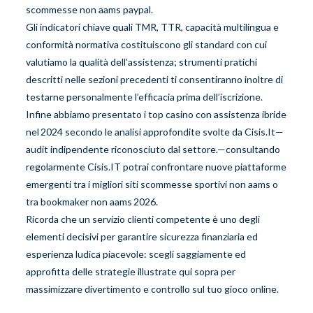
scommesse non aams paypal.
Gli indicatori chiave quali TMR, TTR, capacità multilingua e
conformità normativa costituiscono gli standard con cui
valutiamo la qualità dell’assistenza; strumenti pratichi
descritti nelle sezioni precedenti ti consentiranno inoltre di
testarne personalmente l’efficacia prima dell’iscrizione.
Infine abbiamo presentato i top casino con assistenza ibride
nel 2024 secondo le analisi approfondite svolte da Cisis.It—
audit indipendente riconosciuto dal settore.—consultando
regolarmente Cisis.IT potrai confrontare nuove piattaforme
emergenti tra i migliori siti scommesse sportivi non aams o
tra bookmaker non aams 2026.
Ricorda che un servizio clienti competente è uno degli
elementi decisivi per garantire sicurezza finanziaria ed
esperienza ludica piacevole: scegli saggiamente ed
approfitta delle strategie illustrate qui sopra per
massimizzare divertimento e controllo sul tuo gioco online.