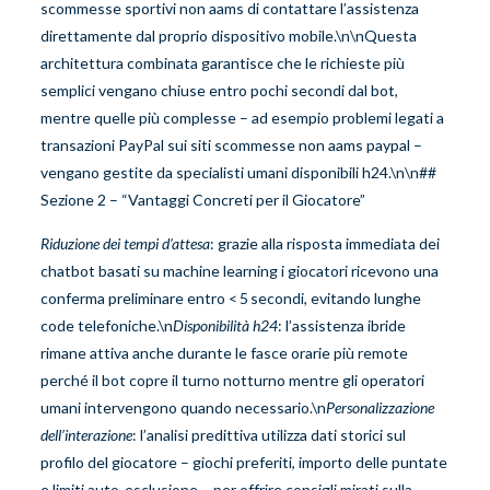
scommesse sportivi non aams di contattare l’assistenza
direttamente dal proprio dispositivo mobile.\n\nQuesta
architettura combinata garantisce che le richieste più
semplici vengano chiuse entro pochi secondi dal bot,
mentre quelle più complesse – ad esempio problemi legati a
transazioni PayPal sui siti scommesse non aams paypal –
vengano gestite da specialisti umani disponibili h24.\n\n##
Sezione 2 – “Vantaggi Concreti per il Giocatore”
Riduzione dei tempi d’attesa
: grazie alla risposta immediata dei
chatbot basati su machine learning i giocatori ricevono una
conferma preliminare entro < 5 secondi, evitando lunghe
code telefoniche.\n
Disponibilità h24
: l’assistenza ibride
rimane attiva anche durante le fasce orarie più remote
perché il bot copre il turno notturno mentre gli operatori
umani intervengono quando necessario.\n
Personalizzazione
dell’interazione
: l’analisi predittiva utilizza dati storici sul
profilo del giocatore – giochi preferiti, importo delle puntate
e limiti auto‑esclusione – per offrire consigli mirati sulla