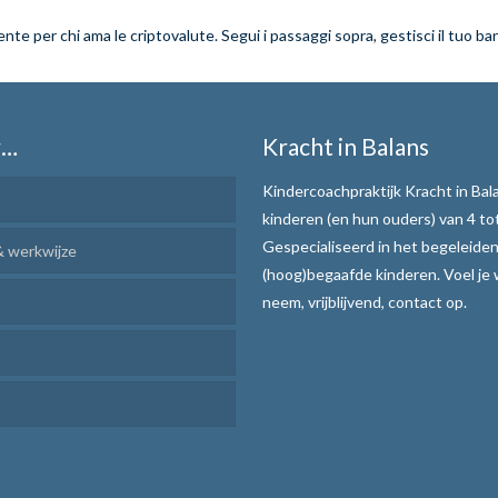
nte per chi ama le criptovalute. Segui i passaggi sopra, gestisci il tuo ban
r…
Kracht in Balans
Kindercoachpraktijk Kracht in Bala
kinderen (en hun ouders) van 4 tot
Gespecialiseerd in het begeleide
 werkwijze
(hoog)begaafde kinderen. Voel je
rcoaching
neem, vrijblijvend, contact op.
r Leren
en en uitvoeren
atie verhogen