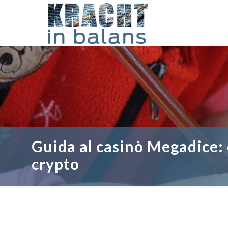
Guida al casinò Megadice:
crypto