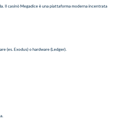
uida. Il casinò Megadice è una piattaforma moderna incentrata
are (es. Exodus) o hardware (Ledger).
a.