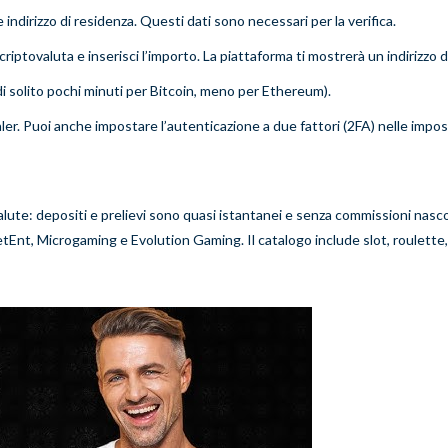
indirizzo di residenza. Questi dati sono necessari per la verifica.
 criptovaluta e inserisci l’importo. La piattaforma ti mostrerà un indirizzo 
di solito pochi minuti per Bitcoin, meno per Ethereum).
dealer. Puoi anche impostare l’autenticazione a due fattori (2FA) nelle impos
alute: depositi e prelievi sono quasi istantanei e senza commissioni nasco
 NetEnt, Microgaming e Evolution Gaming. Il catalogo include slot, roulette, 