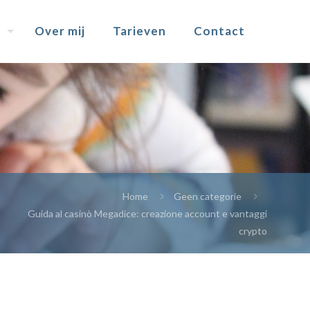
Over mij
Tarieven
Contact
Home
Geen categorie
Guida al casinò Megadice: creazione account e vantaggi
crypto