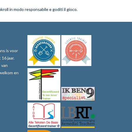
kroll in modo responsabile e goditi il gioco.
ns is voor
 16 jaar.
n van
 welkom en