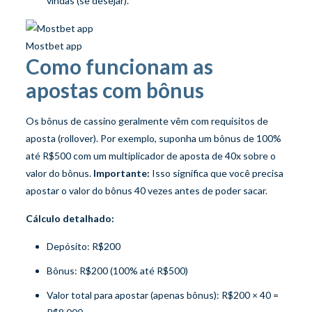
vindas (se desejar).
Mostbet app
Como funcionam as
apostas com bônus
Os bônus de cassino geralmente vêm com requisitos de
aposta (rollover). Por exemplo, suponha um bônus de 100%
até R$500 com um multiplicador de aposta de 40x sobre o
valor do bônus.
Importante:
Isso significa que você precisa
apostar o valor do bônus 40 vezes antes de poder sacar.
Cálculo detalhado:
Depósito: R$200
Bônus: R$200 (100% até R$500)
Valor total para apostar (apenas bônus): R$200 × 40 =