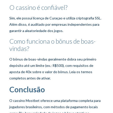
O cassino é confiável?
Sim, ele possui licença de Curaçao e utiliza criptografia SSL.
Além disso, é auditado por empresas independentes para
garantir a aleatoriedade dos jogos.
Como funciona o bônus de boas-
vindas?
O bônus de boas-vindas geralmente dobra seu primeiro
depósito até um limite (ex.: R$500), com requisitos de
aposta de 40x sobre o valor do bônus. Leia os termos
completos antes de ativar.
Conclusão
O cassino Mostbet oferece uma plataforma completa para
jogadores brasileiros, com métodos de pagamento locais