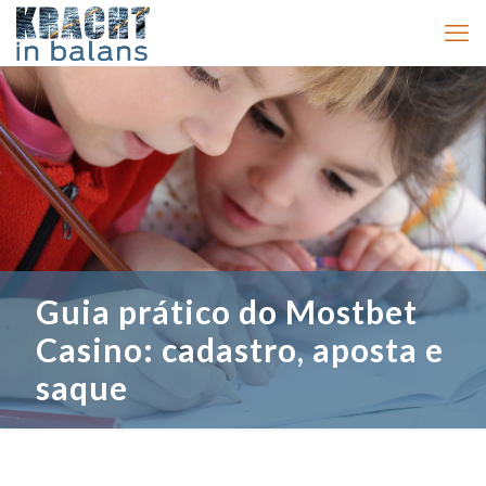
Guia prático do Mostbet
Casino: cadastro, aposta e
saque