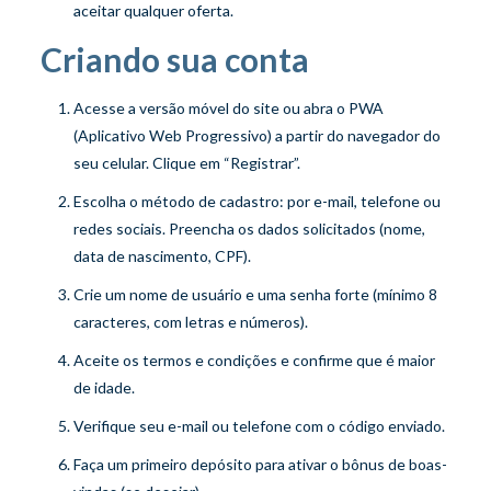
aceitar qualquer oferta.
Criando sua conta
Acesse a versão móvel do site ou abra o PWA
(Aplicativo Web Progressivo) a partir do navegador do
seu celular. Clique em “Registrar”.
Escolha o método de cadastro: por e-mail, telefone ou
redes sociais. Preencha os dados solicitados (nome,
data de nascimento, CPF).
Crie um nome de usuário e uma senha forte (mínimo 8
caracteres, com letras e números).
Aceite os termos e condições e confirme que é maior
de idade.
Verifique seu e-mail ou telefone com o código enviado.
Faça um primeiro depósito para ativar o bônus de boas-