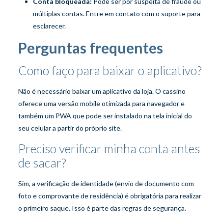
Conta bloqueada:
Pode ser por suspeita de fraude ou
múltiplas contas. Entre em contato com o suporte para
esclarecer.
Perguntas frequentes
Como faço para baixar o aplicativo?
Não é necessário baixar um aplicativo da loja. O cassino
oferece uma versão mobile otimizada para navegador e
também um PWA que pode ser instalado na tela inicial do
seu celular a partir do próprio site.
Preciso verificar minha conta antes
de sacar?
Sim, a verificação de identidade (envio de documento com
foto e comprovante de residência) é obrigatória para realizar
o primeiro saque. Isso é parte das regras de segurança.