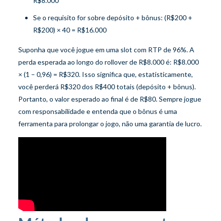
R$8.000
Se o requisito for sobre depósito + bônus: (R$200 +
R$200) × 40 = R$16.000
Suponha que você jogue em uma slot com RTP de 96%. A
perda esperada ao longo do rollover de R$8.000 é: R$8.000
× (1 – 0,96) = R$320. Isso significa que, estatisticamente,
você perderá R$320 dos R$400 totais (depósito + bônus).
Portanto, o valor esperado ao final é de R$80. Sempre jogue
com responsabilidade e entenda que o bônus é uma
ferramenta para prolongar o jogo, não uma garantia de lucro.