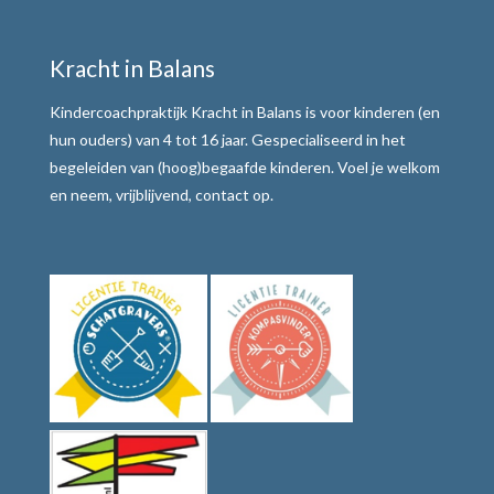
Motivatie verhogen
Kracht in Balans
Weerbaar communiceren
Kindercoachpraktijk Kracht in Balans is voor kinderen (en
Werkwijze
hun ouders) van 4 tot 16 jaar. Gespecialiseerd in het
begeleiden van (hoog)begaafde kinderen. Voel je welkom
Alle teksten de baas
en neem, vrijblijvend, contact op.
Tafelmethode met stoplichtkaartjes