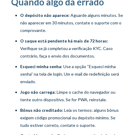
Quando algo dá errado
O depósito não aparece:
Aguarde alguns minutos. Se
não aparecer em 30 minutos, contate o suporte com o
comprovante.
O saque está pendente há mais de 72 horas:
Verifique se já completou a verificação KYC. Caso
contrário, faça o envio dos documentos.
Esqueci minha senha:
Use a opção “Esqueci minha
senha” na tela de login. Um e-mail de redefinição será
enviado.
Jogo não carrega:
Limpe o cache do navegador ou
tente outro dispositivo. Se for PWA, reinstale.
Bônus não creditado:
Leia os termos: alguns bônus
exigem código promocional ou depósito mínimo. Se
tudo estiver correto, contate o suporte.