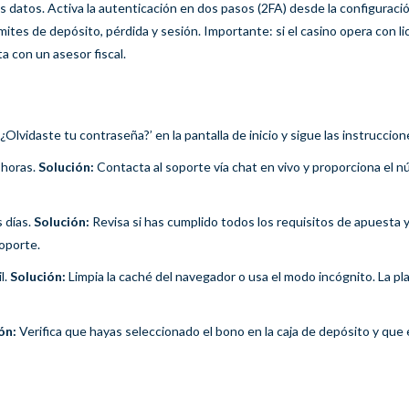
tus datos. Activa la autenticación en dos pasos (2FA) desde la configurac
ites de depósito, pérdida y sesión. Importante: si el casino opera con l
a con un asesor fiscal.
‘¿Olvidaste tu contraseña?’ en la pantalla de inicio y sigue las instruccio
 horas.
Solución:
Contacta al soporte vía chat en vivo y proporciona el
s días.
Solución:
Revisa si has cumplido todos los requisitos de apuesta y 
soporte.
l.
Solución:
Limpia la caché del navegador o usa el modo incógnito. La pl
ón:
Verifica que hayas seleccionado el bono en la caja de depósito y que e