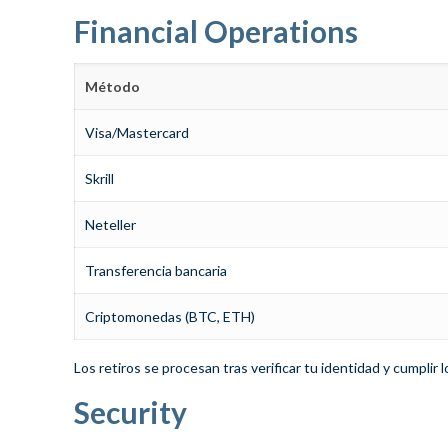
Financial Operations
Método
Visa/Mastercard
Skrill
Neteller
Transferencia bancaria
Criptomonedas (BTC, ETH)
Los retiros se procesan tras verificar tu identidad y cumplir
Security