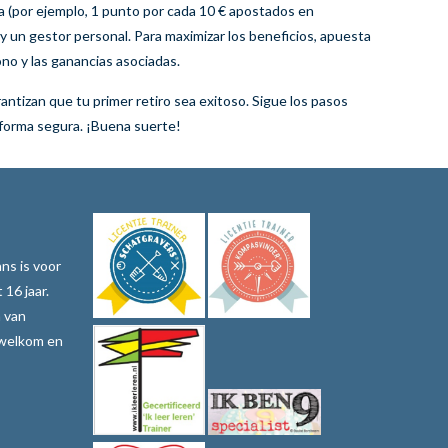
a (por ejemplo, 1 punto por cada 10 € apostados en
 y un gestor personal. Para maximizar los beneficios, apuesta
ono y las ganancias asociadas.
antizan que tu primer retiro sea exitoso. Sigue los pasos
e forma segura. ¡Buena suerte!
ns is voor
 16 jaar.
n van
 welkom en