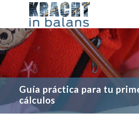
Guía práctica para tu prim
cálculos