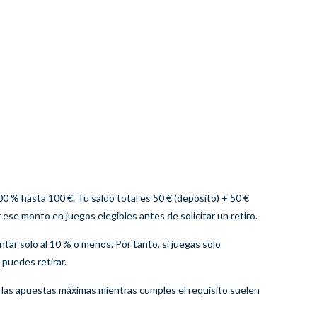
 % hasta 100 €. Tu saldo total es 50 € (depósito) + 50 €
 ese monto en juegos elegibles antes de solicitar un retiro.
tar solo al 10 % o menos. Por tanto, si juegas solo
 puedes retirar.
e las apuestas máximas mientras cumples el requisito suelen