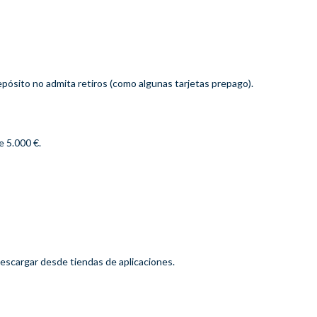
epósito no admita retiros (como algunas tarjetas prepago).
e 5.000 €.
descargar desde tiendas de aplicaciones.