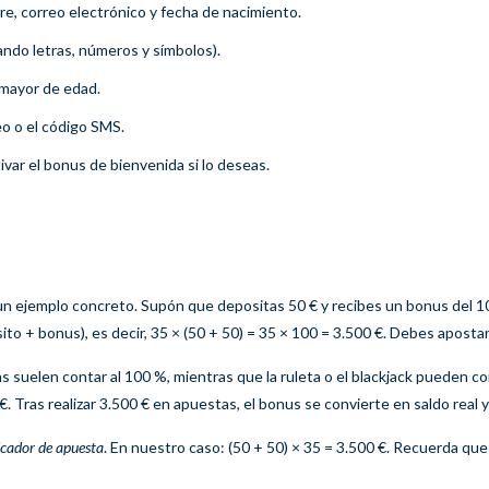
e, correo electrónico y fecha de nacimiento.
ando letras, números y símbolos).
 mayor de edad.
eo o el código SMS.
var el bonus de bienvenida si lo deseas.
n ejemplo concreto. Supón que depositas 50 € y recibes un bonus del 100
ito + bonus), es decir, 35 × (50 + 50) = 35 × 100 = 3.500 €. Debes apostar
suelen contar al 100 %, mientras que la ruleta o el blackjack pueden con
 Tras realizar 3.500 € en apuestas, el bonus se convierte en saldo real y
icador de apuesta
. En nuestro caso: (50 + 50) × 35 = 3.500 €. Recuerda qu