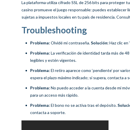
La plataforma utiliza cifrado SSL de 256 bits para proteger 
casino promueve el juego responsable: puedes establecer lím
sujetas a impuestos locales en tu país de residencia. Consult
Troubleshooting
Problema:
Olvidé mi contraseña.
Solución:
Haz clic en 
Problema:
La verificación de identidad tarda más de 48
legibles y estén vigentes.
Problema:
El retiro aparece como ‘pendiente’ por vario
espera el plazo máximo indicado; si supera, contacta a 
Problema:
No puedo acceder a la cuenta desde mi móvi
para un acceso más rápido.
Problema:
El bono no se activa tras el depósito.
Soluci
contacta a soporte.