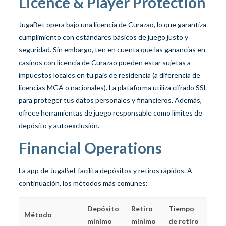
Licence & Player Protection
JugaBet opera bajo una licencia de Curazao, lo que garantiza
cumplimiento con estándares básicos de juego justo y
seguridad. Sin embargo, ten en cuenta que las ganancias en
casinos con licencia de Curazao pueden estar sujetas a
impuestos locales en tu país de residencia (a diferencia de
licencias MGA o nacionales). La plataforma utiliza cifrado SSL
para proteger tus datos personales y financieros. Además,
ofrece herramientas de juego responsable como límites de
depósito y autoexclusión.
Financial Operations
La app de JugaBet facilita depósitos y retiros rápidos. A
continuación, los métodos más comunes:
Depósito
Retiro
Tiempo
Método
mínimo
mínimo
de retiro