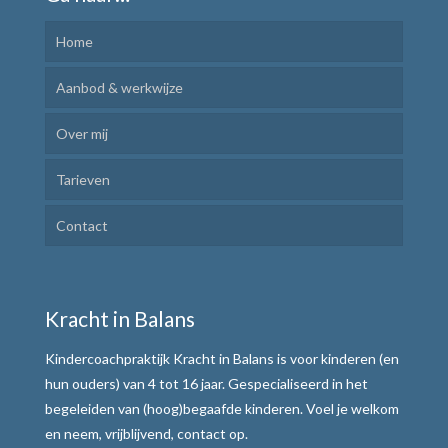
Home
Aanbod & werkwijze
Over mij
Kindercoaching
Tarieven
Ik Leer Leren
Contact
Plannen en uitvoeren
Motivatie verhogen
Kracht in Balans
Weerbaar communiceren
Kindercoachpraktijk Kracht in Balans is voor kinderen (en
Werkwijze
hun ouders) van 4 tot 16 jaar. Gespecialiseerd in het
begeleiden van (hoog)begaafde kinderen. Voel je welkom
Alle teksten de baas
en neem, vrijblijvend, contact op.