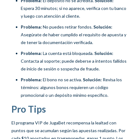
Problema:
El depósito no se acredita.
Solución:
Espera 30 minutos; si no aparece, verifica con tu banco
y luego con atención al cliente.
Problema:
No puedes retirar fondos.
Solución:
Asegúrate de haber cumplido el requisito de apuesta y
de tener la documentación verificada.
Problema:
La cuenta está bloqueada.
Solución:
Contacta al soporte; puede deberse a intentos fallidos
de inicio de sesión o sospecha de fraude.
Problema:
El bono no se activa.
Solución:
Revisa los
términos: algunos bonos requieren un código
promocional o un depósito mínimo específico.
Pro Tips
El programa VIP de JugaBet recompensa la lealtad con
puntos que se acumulan según las apuestas realizadas. Por
cada $10 apostados en tragamonedas, ganas 1 punto. Los