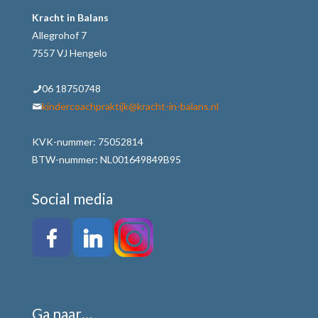
Kracht in Balans
Allegrohof 7
7557 VJ Hengelo
06 18750748
kindercoachpraktijk@kracht-in-balans.nl
KVK-nummer: 75052814
BTW-nummer: NL001649849B95
Social media
Ga naar…