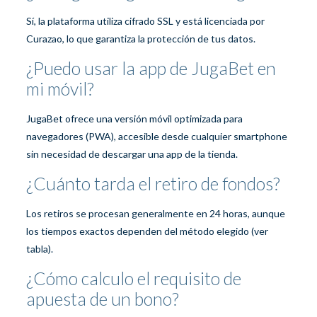
Sí, la plataforma utiliza cifrado SSL y está licenciada por
Curazao, lo que garantiza la protección de tus datos.
¿Puedo usar la app de JugaBet en
mi móvil?
JugaBet ofrece una versión móvil optimizada para
navegadores (PWA), accesible desde cualquier smartphone
sin necesidad de descargar una app de la tienda.
¿Cuánto tarda el retiro de fondos?
Los retiros se procesan generalmente en 24 horas, aunque
los tiempos exactos dependen del método elegido (ver
tabla).
¿Cómo calculo el requisito de
apuesta de un bono?