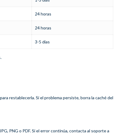
24 horas
24 horas
3-5 días
.
ara restablecerla. Si el problema persiste, borra la caché del
G, PNG o PDF. Si el error continúa, contacta al soporte a