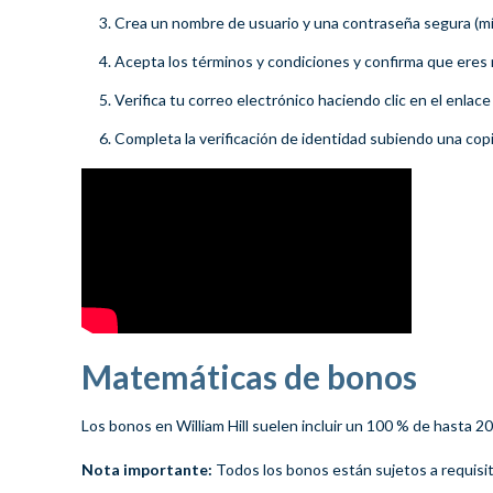
Crea un nombre de usuario y una contraseña segura (mí
Acepta los términos y condiciones y confirma que eres
Verifica tu correo electrónico haciendo clic en el enlace
Completa la verificación de identidad subiendo una copi
Matemáticas de bonos
Los bonos en William Hill suelen incluir un 100 % de hasta 2
Nota importante:
Todos los bonos están sujetos a requisit