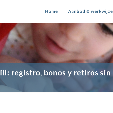
Home
Aanbod & werkwijze
l: registro, bonos y retiros sin