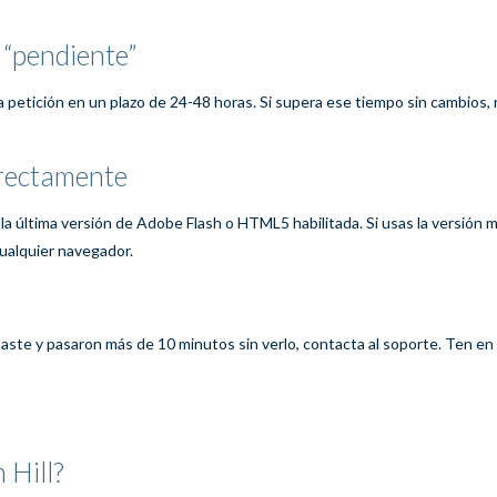
 “pendiente”
a la petición en un plazo de 24-48 horas. Si supera ese tiempo sin cambios
rrectamente
la última versión de Adobe Flash o HTML5 habilitada. Si usas la versión móv
ualquier navegador.
resaste y pasaron más de 10 minutos sin verlo, contacta al soporte. Ten 
 Hill?