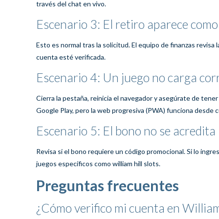
través del chat en vivo.
Escenario 3: El retiro aparece como
Esto es normal tras la solicitud. El equipo de finanzas revis
cuenta esté verificada.
Escenario 4: Un juego no carga co
Cierra la pestaña, reinicia el navegador y asegúrate de tener 
Google Play, pero la web progresiva (PWA) funciona desde c
Escenario 5: El bono no se acredita
Revisa si el bono requiere un código promocional. Si lo ing
juegos específicos como william hill slots.
Preguntas frecuentes
¿Cómo verifico mi cuenta en William