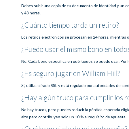
Debes subir una copia de tu documento de identidad y un comp
y 48 horas.
¿Cuánto tiempo tarda un retiro?
Los retiros electrónicos se procesan en 24 horas, mientras 
¿Puedo usar el mismo bono en todos
No. Cada bono especifica en qué juegos se puede usar. Por l
¿Es seguro jugar en William Hill?
Sí, utiliza cifrado SSL y está regulado por autoridades de 
¿Hay algún truco para cumplir los r
No hay trucos, pero puedes reducir la pérdida esperada elig
alto pero contribuyen solo un 10 % al requisito de apuesta.
¿Qué hago si olvido mi contraseña?