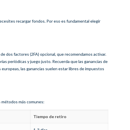
 necesites recargar fondos. Por eso es fundamental elegir
ón de dos factores (2FA) opcional, que recomendamos activar.
orías periódicas y juego justo. Recuerda que las ganancias de
es europeas, las ganancias suelen estar libres de impuestos
 los métodos más comunes:
Tiempo de retiro
1-3 días