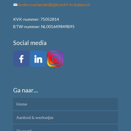
kindercoachpraktijk@kracht-in-balans.nl
KVK-nummer: 75052814
BTW-nummer: NL001649849B95
Social media
Ga naar…
Home
Aanbod & werkwijze
Over mij
Kindercoaching