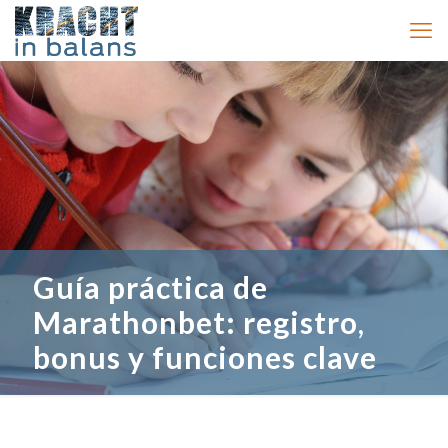
Guía práctica de
Marathonbet: registro,
bonus y funciones clave