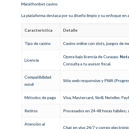
Marathonbet casino
La plataforma destaca por su diseño limpio y su enfoque en a
Característica
Detalle
Tipo de casino
Casino online con slots, juegos de me
Opera bajo licencia de Curazao.
Nota
Licencia
Consulta a tu asesor fiscal.
Compatibilidad
Sitio web responsive y PWA (Progres
móvil
Métodos de pago
Visa, Mastercard, Skrill, Neteller, P
Retiros
Procesados en 24-48 horas hábiles; 
Atención al
Chat en vivo 24/7 y correo electrón