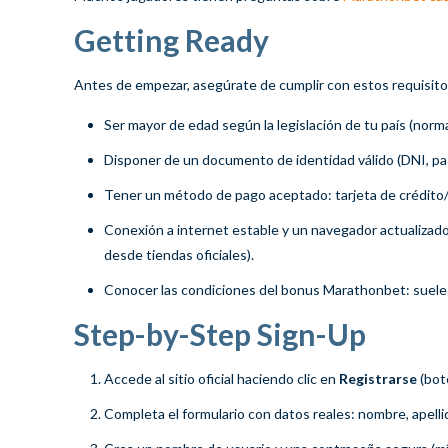
Getting Ready
Antes de empezar, asegúrate de cumplir con estos requisito
Ser mayor de edad según la legislación de tu país (norm
Disponer de un documento de identidad válido (DNI, pa
Tener un método de pago aceptado: tarjeta de crédito
Conexión a internet estable y un navegador actualizado
desde tiendas oficiales).
Conocer las condiciones del bonus Marathonbet: suele in
Step-by-Step Sign-Up
Accede al sitio oficial haciendo clic en
Registrarse
(botó
Completa el formulario con datos reales: nombre, apelli