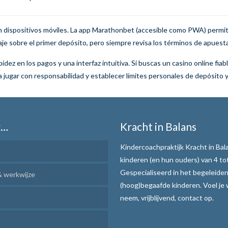
en dispositivos móviles. La app Marathonbet (accesible como PWA) permit
aje sobre el primer depósito, pero siempre revisa los términos de apuest
ez en los pagos y una interfaz intuitiva. Si buscas un casino online fiab
jugar con responsabilidad y establecer límites personales de depósito 
r…
Kracht in Balans
Kindercoachpraktijk Kracht in Bala
kinderen (en hun ouders) van 4 tot
Gespecialiseerd in het begeleide
 werkwijze
(hoog)begaafde kinderen. Voel je
rcoaching
neem, vrijblijvend, contact op.
r Leren