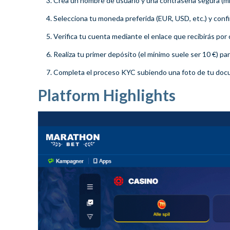
Crea un nombre de usuario y una contraseña segura (mí
Selecciona tu moneda preferida (EUR, USD, etc.) y confi
Verifica tu cuenta mediante el enlace que recibirás por 
Realiza tu primer depósito (el mínimo suele ser 10 €) par
Completa el proceso KYC subiendo una foto de tu docu
Platform Highlights