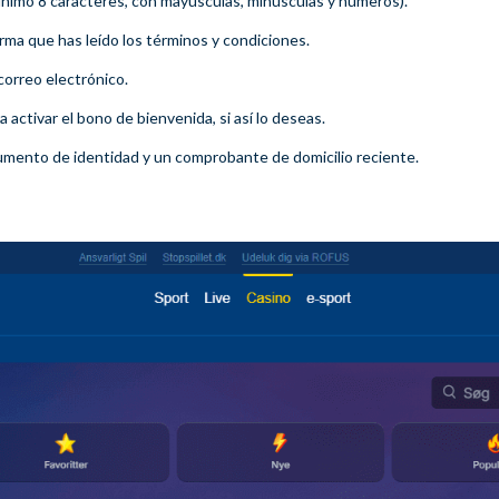
nimo 8 caracteres, con mayúsculas, minúsculas y números).
rma que has leído los términos y condiciones.
correo electrónico.
a activar el bono de bienvenida, si así lo deseas.
mento de identidad y un comprobante de domicilio reciente.