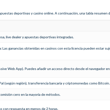
puestas deportivas y casino online. A continuación, una tabla resumen de
sa, live dealer y apuestas deportivas integradas.
:
Las ganancias obtenidas en casinos con esta licencia pueden estar suje
sive Web App). Puedes añadir un acceso directo desde el navegador en 
ayPal (según región), transferencia bancaria y criptomonedas como Bitcoin.
comisión cero en la mayoría de métodos.
ico con respuesta en menos de 2 horas.