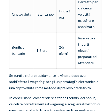
Perfetto per
chi cerca
Fino a 1
Criptovaluta
Istantaneo
velocità
ora
massima e
anonimato.
Riservato a
importi
Bonifico
2-5
1-3 ore
elevati;
bancario
giorni
preparati ad
attendere.
Se punti a ritirare rapidamente le vincite dopo aver
soddisfatto il wagering, scegli un portafoglio elettronico o
una criptovaluta come metodo di prelievo predefinito.
In conclusione, comprendere a fondo i termini del bonus,
calcolare correttamente il wagering e scegliere il metodo di
pagamento più adatto alle tue esigenze ti permetterà di