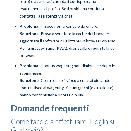
retro) e assicurati che i dati corrispondano
esattamente al profilo. Se il problema continua,
contatta l'assistenza via chat.
Problema:
Il gioco non si carica o dà errore.
Soluzione:
Prova a svuotare la cache del browser,
aggiornare il software o utilizzare un browser diverso.
Per la gratowin app (PWA), disinstalla e re-installa dal
browser.
Problema:
Il bonus wagering non diminuisce dopo le
scommesse.
Soluzione:
Controlla se il gioco a cui stai giocando
contribuisce al wagering. Alcuni giochi (es. roulette)
hanno contribuzione ridotta o nulla.
Domande frequenti
Come faccio a effettuare il login su
Gratowin?