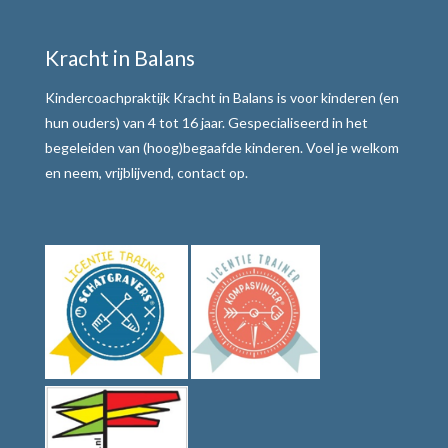
Motivatie verhogen
Kracht in Balans
Weerbaar communiceren
Kindercoachpraktijk Kracht in Balans is voor kinderen (en
Werkwijze
hun ouders) van 4 tot 16 jaar. Gespecialiseerd in het
begeleiden van (hoog)begaafde kinderen. Voel je welkom
Alle teksten de baas
en neem, vrijblijvend, contact op.
Tafelmethode met stoplichtkaartjes