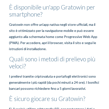
È disponibile un'app Gratowin per
smartphone?
Gratowin non offre un'app nativa negli store ufficiali, ma il
sito è ottimizzato per la navigazione mobile e può essere
aggiunto alla schermata home come Progressive Web App
(PWA). Per accedere, apri il browser, visita il sito e segui le
istruzioni di installazione.
Quali sono i metodi di prelievo più
veloci?
I prelievi tramite criptovaluta e portafogli elettronici sono
generalmente i più rapidi (da pochi minuti a 24 ore). I bonifici
bancari possono richiedere fino a 5 giorni lavorativi.
È sicuro giocare su Gratowin?
Sì, il casinò utilizza crittografia SSL per proteggere i dati e