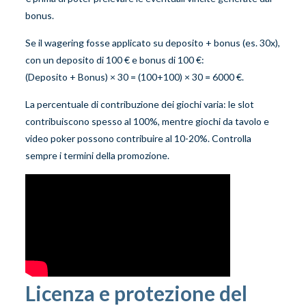
bonus.
Se il wagering fosse applicato su deposito + bonus (es. 30x),
con un deposito di 100 € e bonus di 100 €:
(Deposito + Bonus) × 30 = (100+100) × 30 = 6000 €.
La percentuale di contribuzione dei giochi varia: le slot
contribuiscono spesso al 100%, mentre giochi da tavolo e
video poker possono contribuire al 10-20%. Controlla
sempre i termini della promozione.
Licenza e protezione del