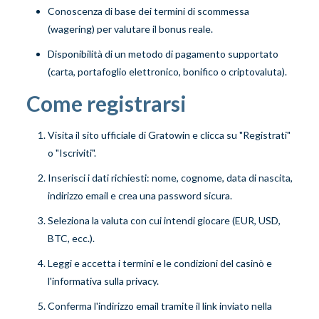
Conoscenza di base dei termini di scommessa
(wagering) per valutare il bonus reale.
Disponibilità di un metodo di pagamento supportato
(carta, portafoglio elettronico, bonifico o criptovaluta).
Come registrarsi
Visita il sito ufficiale di Gratowin e clicca su "Registrati"
o "Iscriviti".
Inserisci i dati richiesti: nome, cognome, data di nascita,
indirizzo email e crea una password sicura.
Seleziona la valuta con cui intendi giocare (EUR, USD,
BTC, ecc.).
Leggi e accetta i termini e le condizioni del casinò e
l'informativa sulla privacy.
Conferma l'indirizzo email tramite il link inviato nella