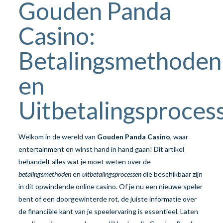
Gouden Panda
Casino:
Betalingsmethoden
en
Uitbetalingsproces
Welkom in de wereld van
Gouden Panda Casino
, waar
entertainment en winst hand in hand gaan! Dit artikel
behandelt alles wat je moet weten over de
betalingsmethoden
en
uitbetalingsprocessen
die beschikbaar zijn
in dit opwindende online casino. Of je nu een nieuwe speler
bent of een doorgewinterde rot, de juiste informatie over
de financiële kant van je speelervaring is essentieel. Laten