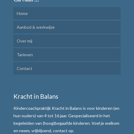
Home
Aanbod & werkwijze
Over mij
Kindercoaching
Tarieven
Ik Leer Leren
Contact
Plannen en uitvoeren
Motivatie verhogen
Kracht in Balans
Weerbaar communiceren
Kindercoachpraktijk Kracht in Balans is voor kinderen (en
Werkwijze
hun ouders) van 4 tot 16 jaar. Gespecialiseerd in het
begeleiden van (hoog)begaafde kinderen. Voel je welkom
Alle teksten de baas
en neem, vrijblijvend, contact op.