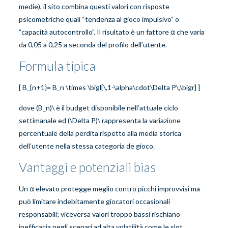
medie), il sito combina questi valori con risposte
psicometriche quali “tendenza al gioco impulsivo” o
“capacità autocontrollo”. Il risultato è un fattore α che varia
da 0,05 a 0,25 a seconda del profilo dell’utente.
Formula tipica
[ B_{n+1}= B_n \times \bigl[\,1-\alpha\cdot\Delta P\,\bigr] ]
dove (B_n)\ è il budget disponibile nell’attuale ciclo
settimanale ed (\Delta P)\ rappresenta la variazione
percentuale della perdita rispetto alla media storica
dell’utente nella stessa categoria de gioco.
Vantaggi e potenziali bias
Un α elevato protegge meglio contro picchi improvvisi ma
può limitare indebitamente giocatori occasionali
responsabili; viceversa valori troppo bassi rischiano
inefficacia negli scenari ad alta volatilità come le slot