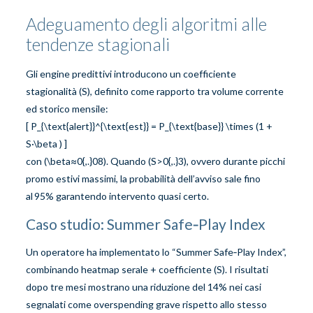
Adeguamento degli algoritmi alle
tendenze stagionali
Gli engine predittivi introducono un coefficiente
stagionalità (S), definito come rapporto tra volume corrente
ed storico mensile:
[ P_{\text{alert}}^{\text{est}} = P_{\text{base}} \times (1 +
S·\beta ) ]
con (\beta≈0{,.}08). Quando (S>0{,.}3), ovvero durante picchi
promo estivi massimi, la probabilità dell’avviso sale fino
al 95%​ garantendo intervento quasi certo.
Caso studio: Summer Safe‑Play Index
Un operatore ha implementato lo “Summer Safe‑Play Index”,
combinando heatmap serale + coefficiente (S). I risultati
dopo tre mesi mostrano una riduzione del 14% nei casi
segnalati come overspending grave rispetto allo stesso