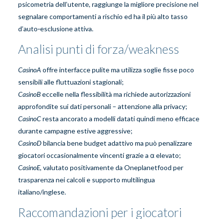
psicometria dell’utente, raggiunge la migliore precisione nel
segnalare comportamenti a rischio ed ha il più alto tasso
d’auto‑esclusione attiva.
Analisi punti di forza/weakness
CasinoA
offre interfacce pulite ma utilizza soglie fisse poco
sensibili alle fluttuazioni stagionali;
CasinoB
eccelle nella flessibilità ma richiede autorizzazioni
approfondite sui dati personali – attenzione alla privacy;
CasinoC
resta ancorato a modelli datati quindi meno efficace
durante campagne estive aggressive;
CasinoD
bilancia bene budget adattivo ma può penalizzare
giocatori occasionalmente vincenti grazie a α elevato;
CasinoE
, valutato positivamente da Oneplanetfood per
trasparenza nei calcoli e supporto multilingua
italiano/inglese.
Raccomandazioni per i giocatori