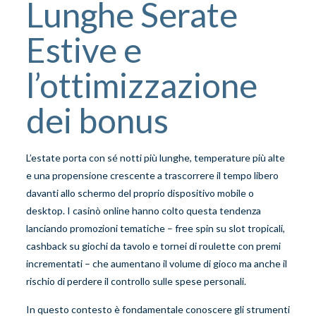
Lunghe Serate
Estive e
l’ottimizzazione
dei bonus
L’estate porta con sé notti più lunghe, temperature più alte
e una propensione crescente a trascorrere il tempo libero
davanti allo schermo del proprio dispositivo mobile o
desktop. I casinò online hanno colto questa tendenza
lanciando promozioni tematiche – free spin su slot tropicali,
cashback su giochi da tavolo e tornei di roulette con premi
incrementati – che aumentano il volume di gioco ma anche il
rischio di perdere il controllo sulle spese personali.
In questo contesto è fondamentale conoscere gli strumenti