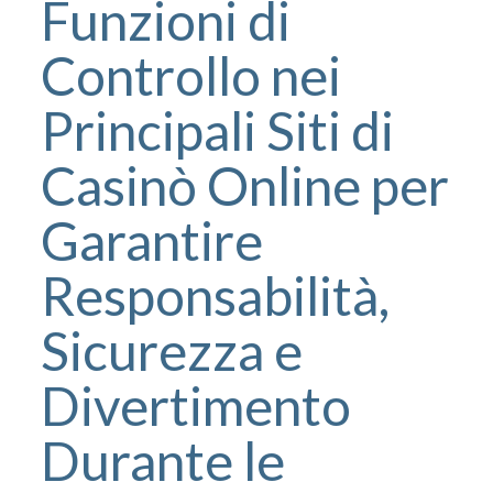
Funzioni di
Controllo nei
Principali Siti di
Casinò Online per
Garantire
Responsabilità,
Sicurezza e
Divertimento
Durante le