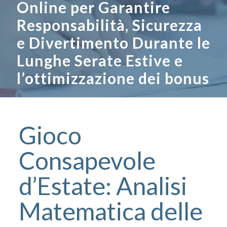
Online per Garantire
Responsabilità, Sicurezza
e Divertimento Durante le
Lunghe Serate Estive e
l’ottimizzazione dei bonus
Gioco
Consapevole
d’Estate: Analisi
Matematica delle