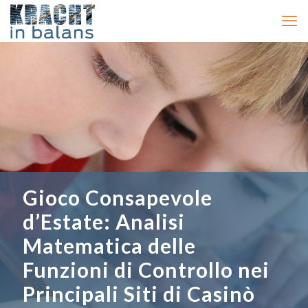
Gioco Consapevole
d’Estate: Analisi
Matematica delle
Funzioni di Controllo nei
Principali Siti di Casinò