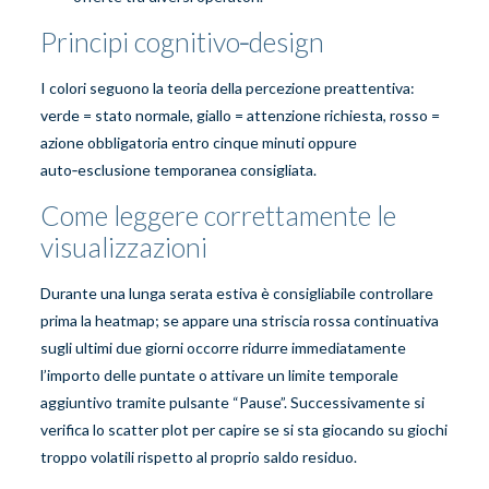
Principi cognitivo‑design
I colori seguono la teoria della percezione preattentiva:
verde = stato normale, giallo = attenzione richiesta, rosso =
azione obbligatoria entro cinque minuti oppure
auto‑esclusione temporanea consigliata.
Come leggere correttamente le
visualizzazioni
Durante una lunga serata estiva è consigliabile controllare
prima la heatmap; se appare una striscia rossa continuativa
sugli ultimi due giorni occorre ridurre immediatamente
l’importo delle puntate o attivare un limite temporale
aggiuntivo tramite pulsante “Pause”. Successivamente si
verifica lo scatter plot per capire se si sta giocando su giochi
troppo volatili rispetto al proprio saldo residuo.