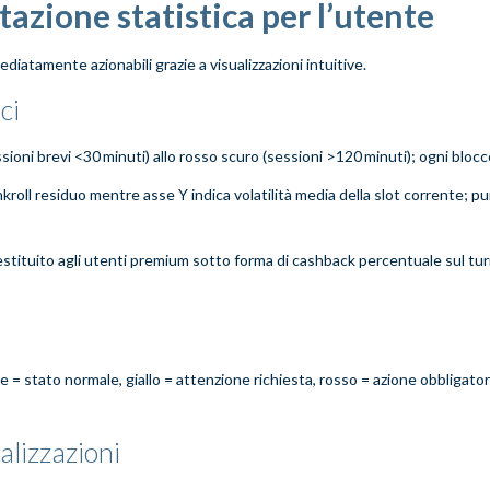
azione statistica per l’utente
iatamente azionabili grazie a visualizzazioni intuitive.
ci
sioni brevi <30 minuti) allo rosso scuro (sessioni >120 minuti); ogni bloc
roll residuo mentre asse Y indica volatilità media della slot corrente; pu
stituito agli utenti premium sotto forma di cashback percentuale sul turn
rde = stato normale, giallo = attenzione richiesta, rosso = azione obblig
alizzazioni