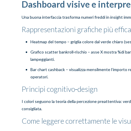
Dashboard visive e interpret
Una buona interfaccia trasforma numeri freddi in insight immed
Rappresentazioni grafiche più effica
Heatmap del tempo – griglia colore dal verde chiaro (ses
Grafico scatter bankroll‑rischio – asse X mostra %di bank
lampeggianti.
Bar chart cashback – visualizza mensilmente l’importo re
operatori.
Principi cognitivo‑design
I colori seguono la teoria della percezione preattentiva: ve
consigliata.
Come leggere correttamente le visu