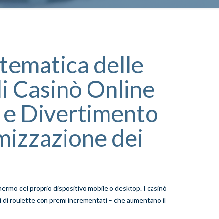
tematica delle
 di Casinò Online
a e Divertimento
imizzazione dei
hermo del proprio dispositivo mobile o desktop. I casinò
i di roulette con premi incrementati – che aumentano il