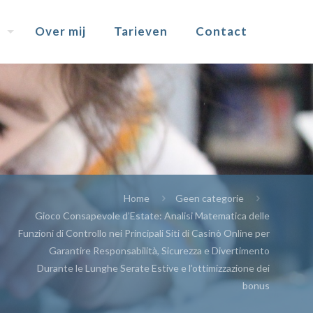
Over mij
Tarieven
Contact
Home
Geen categorie
Gioco Consapevole d’Estate: Analisi Matematica delle
Funzioni di Controllo nei Principali Siti di Casinò Online per
Garantire Responsabilità, Sicurezza e Divertimento
Durante le Lunghe Serate Estive e l’ottimizzazione dei
bonus