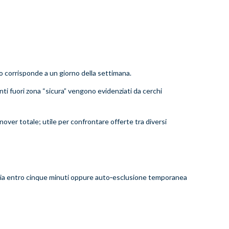
co corrisponde a un giorno della settimana.
nti fuori zona “sicura” vengono evidenziati da cerchi
over totale; utile per confrontare offerte tra diversi
atoria entro cinque minuti oppure auto‑esclusione temporanea