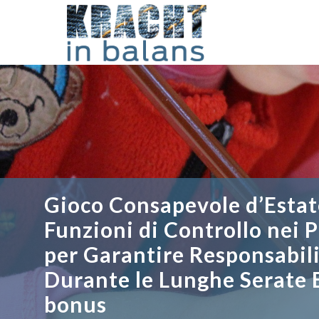
Gioco Consapevole d’Estat
Funzioni di Controllo nei P
per Garantire Responsabili
Durante le Lunghe Serate E
bonus