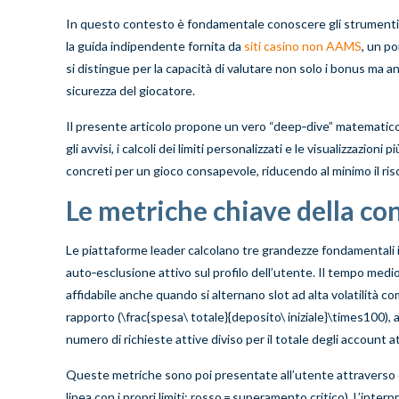
In questo contesto è fondamentale conoscere gli strumenti offe
la guida indipendente fornita da
siti casino non AAMS
, un p
si distingue per la capacità di valutare non solo i bonus ma 
sicurezza del giocatore.
Il presente articolo propone un vero “deep‑dive” matematico su
gli avvisi, i calcoli dei limiti personalizzati e le visualizzazi
concreti per un gioco consapevole, riducendo al minimo il ris
Le metriche chiave della co
Le piattaforme leader calcolano tre grandezze fondamentali i
auto‑esclusione attivo sul profilo dell’utente. Il tempo medio
affidabile anche quando si alternano slot ad alta volatilità c
rapporto (\frac{spesa\ totale}{deposito\ iniziale}\times100),
numero di richieste attive diviso per il totale degli account 
Queste metriche sono poi presentate all’utente attraverso cru
linea con i propri limiti; rosso = superamento critico). L’in