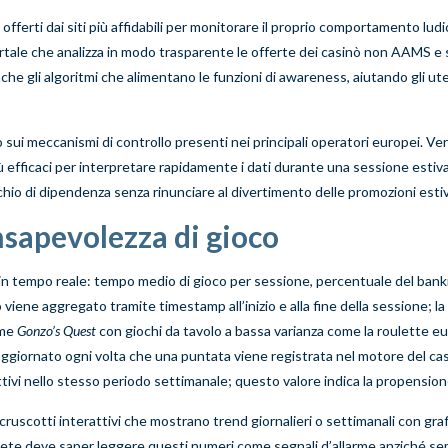
rti dai siti più affidabili per monitorare il proprio comportamento ludico
ortale che analizza in modo trasparente le offerte dei casinò non AAMS e 
anche gli algoritmi che alimentano le funzioni di awareness, aiutando gli u
i meccanismi di controllo presenti nei principali operatori europei. Verra
oni più efficaci per interpretare rapidamente i dati durante una sessione estiv
chio di dipendenza senza rinunciare al divertimento delle promozioni esti
nsapevolezza di gioco
n tempo reale: tempo medio di gioco per sessione, percentuale del bankrol
 viene aggregato tramite timestamp all’inizio e alla fine della sessione; 
ome
Gonzo’s Quest
con giochi da tavolo a bassa varianza come la roulette eur
 aggiornato ogni volta che una puntata viene registrata nel motore del cas
attivi nello stesso periodo settimanale; questo valore indica la propensio
scotti interattivi che mostrano trend giornalieri o settimanali con grafic
terprete deve saper leggere questi numeri come segnali d’allarme anziché s