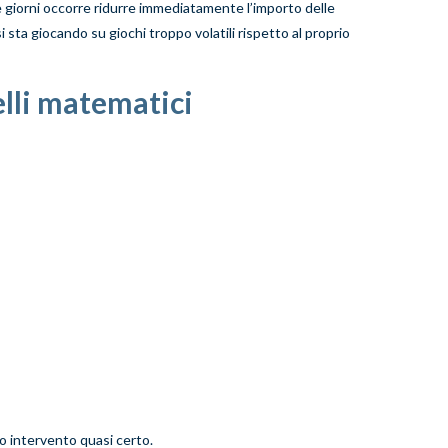
ue giorni occorre ridurre immediatamente l’importo delle
 sta giocando su giochi troppo volatili rispetto al proprio
elli matematici
do intervento quasi certo.