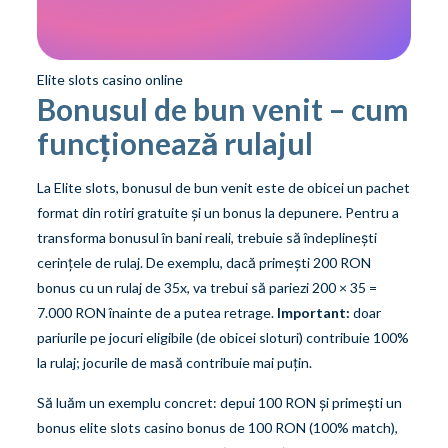
Elite slots casino online
Bonusul de bun venit – cum
funcționează rulajul
La Elite slots, bonusul de bun venit este de obicei un pachet
format din rotiri gratuite și un bonus la depunere. Pentru a
transforma bonusul în bani reali, trebuie să îndeplinești
cerințele de rulaj. De exemplu, dacă primești 200 RON
bonus cu un rulaj de 35x, va trebui să pariezi 200 × 35 =
7.000 RON înainte de a putea retrage.
Important:
doar
pariurile pe jocuri eligibile (de obicei sloturi) contribuie 100%
la rulaj; jocurile de masă contribuie mai puțin.
Să luăm un exemplu concret: depui 100 RON și primești un
bonus elite slots casino bonus de 100 RON (100% match),