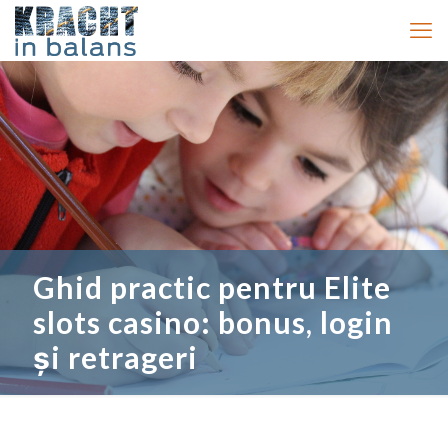
Ghid practic pentru Elite
slots casino: bonus, login
și retrageri