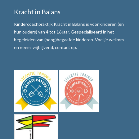
Kracht in Balans
Weerbaar communiceren
Kindercoachpraktijk Kracht in Balans is voor kinderen (en
Werkwijze
hun ouders) van 4 tot 16 jaar. Gespecialiseerd in het
begeleiden van (hoog)begaafde kinderen. Voel je welkom
Alle teksten de baas
en neem, vrijblijvend, contact op.
Tafelmethode met stoplichtkaartjes