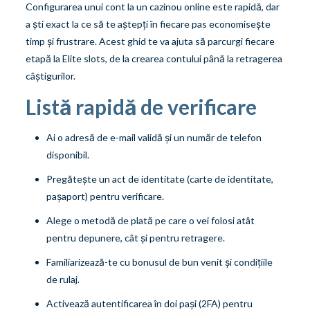
Configurarea unui cont la un cazinou online este rapidă, dar
a ști exact la ce să te aștepți în fiecare pas economisește
timp și frustrare. Acest ghid te va ajuta să parcurgi fiecare
etapă la Elite slots, de la crearea contului până la retragerea
câștigurilor.
Listă rapidă de verificare
Ai o adresă de e-mail validă și un număr de telefon
disponibil.
Pregătește un act de identitate (carte de identitate,
pașaport) pentru verificare.
Alege o metodă de plată pe care o vei folosi atât
pentru depunere, cât și pentru retragere.
Familiarizează-te cu bonusul de bun venit și condițiile
de rulaj.
Activează autentificarea în doi pași (2FA) pentru