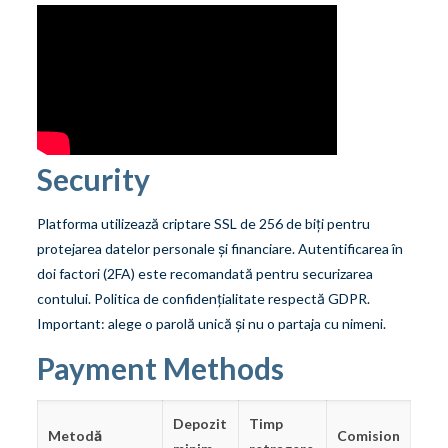
Security
Platforma utilizează criptare SSL de 256 de biți pentru
protejarea datelor personale și financiare. Autentificarea în
doi factori (2FA) este recomandată pentru securizarea
contului. Politica de confidențialitate respectă GDPR.
Important: alege o parolă unică și nu o partaja cu nimeni.
Payment Methods
Depozit
Timp
Metodă
Comision