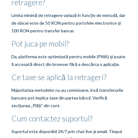
retragere?
Limita minimă de retragere variază în funcție de metodă, dar
de obicei este de 50 RON pentru portofele electronice și
100 RON pentru transfer bancar.
Pot juca pe mobil?
Da, platforma este optimizată pentru mobile (PWA) și poate
fi accesată direct din browser fără a descărca o aplicație.
Ce taxe se aplică la retrageri?
Majoritatea metodelor nu au comisioane, însă transferurile
bancare pot implica taxe din partea băncii. Verifică
secțiunea „Plăți” din cont.
Cum contactez suportul?
Suportul este disponibil 24/7 prin chat live și email. Timpul