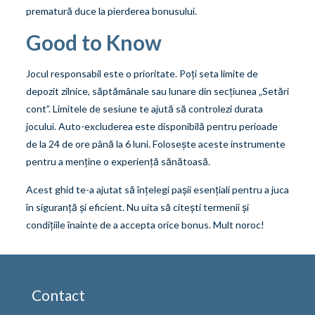
prematură duce la pierderea bonusului.
Good to Know
Jocul responsabil este o prioritate. Poți seta limite de
depozit zilnice, săptămânale sau lunare din secțiunea „Setări
cont”. Limitele de sesiune te ajută să controlezi durata
jocului. Auto-excluderea este disponibilă pentru perioade
de la 24 de ore până la 6 luni. Folosește aceste instrumente
pentru a menține o experiență sănătoasă.
Acest ghid te-a ajutat să înțelegi pașii esențiali pentru a juca
în siguranță și eficient. Nu uita să citești termenii și
condițiile înainte de a accepta orice bonus. Mult noroc!
Contact