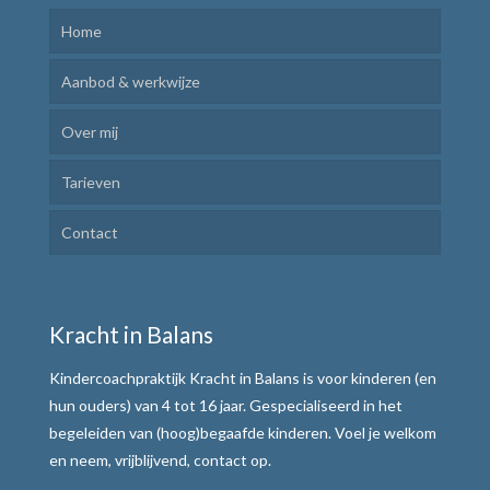
Home
Aanbod & werkwijze
Over mij
Kindercoaching
Tarieven
Ik Leer Leren
Contact
Plannen en uitvoeren
Motivatie verhogen
Kracht in Balans
Weerbaar communiceren
Kindercoachpraktijk Kracht in Balans is voor kinderen (en
Werkwijze
hun ouders) van 4 tot 16 jaar. Gespecialiseerd in het
begeleiden van (hoog)begaafde kinderen. Voel je welkom
Alle teksten de baas
en neem, vrijblijvend, contact op.
Tafelmethode met stoplichtkaartjes