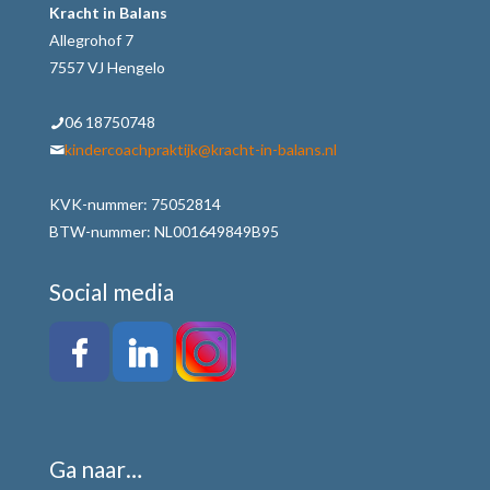
Kracht in Balans
Allegrohof 7
7557 VJ Hengelo
06 18750748
kindercoachpraktijk@kracht-in-balans.nl
KVK-nummer: 75052814
BTW-nummer: NL001649849B95
Social media
Ga naar…