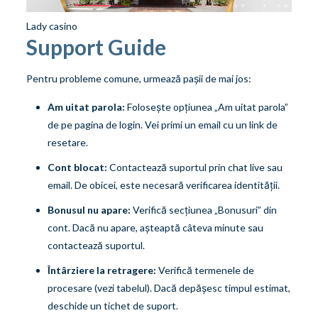
Lady casino
Support Guide
Pentru probleme comune, urmează pașii de mai jos:
Am uitat parola:
Folosește opțiunea „Am uitat parola”
de pe pagina de login. Vei primi un email cu un link de
resetare.
Cont blocat:
Contactează suportul prin chat live sau
email. De obicei, este necesară verificarea identității.
Bonusul nu apare:
Verifică secțiunea „Bonusuri” din
cont. Dacă nu apare, așteaptă câteva minute sau
contactează suportul.
Întârziere la retragere:
Verifică termenele de
procesare (vezi tabelul). Dacă depășesc timpul estimat,
deschide un tichet de suport.