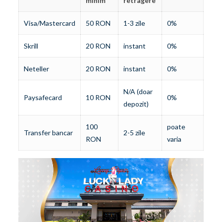
minim
retragere
Visa/Mastercard
50 RON
1-3 zile
0%
Skrill
20 RON
instant
0%
Neteller
20 RON
instant
0%
N/A (doar
Paysafecard
10 RON
0%
depozit)
100
poate
Transfer bancar
2-5 zile
RON
varia