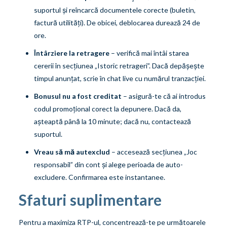
suportul și reîncarcă documentele corecte (buletin,
factură utilități). De obicei, deblocarea durează 24 de
ore.
Întârziere la retragere
– verifică mai întâi starea
cererii în secțiunea „Istoric retrageri”. Dacă depășește
timpul anunțat, scrie în chat live cu numărul tranzacției.
Bonusul nu a fost creditat
– asigură-te că ai introdus
codul promoțional corect la depunere. Dacă da,
așteaptă până la 10 minute; dacă nu, contactează
suportul.
Vreau să mă autexclud
– accesează secțiunea „Joc
responsabil” din cont și alege perioada de auto-
excludere. Confirmarea este instantanee.
Sfaturi suplimentare
Pentru a maximiza RTP-ul, concentrează-te pe următoarele