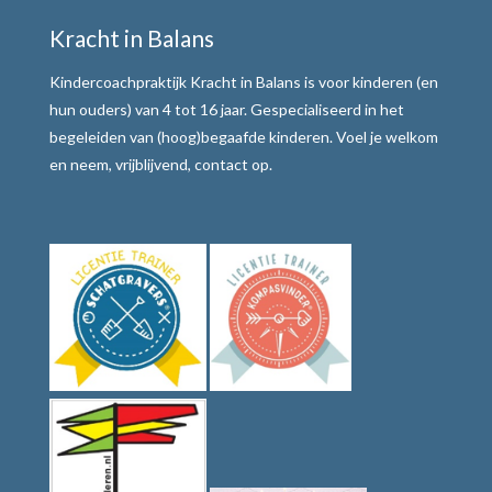
Kracht in Balans
Weerbaar communiceren
Kindercoachpraktijk Kracht in Balans is voor kinderen (en
Werkwijze
hun ouders) van 4 tot 16 jaar. Gespecialiseerd in het
begeleiden van (hoog)begaafde kinderen. Voel je welkom
Alle teksten de baas
en neem, vrijblijvend, contact op.
Tafelmethode met stoplichtkaartjes