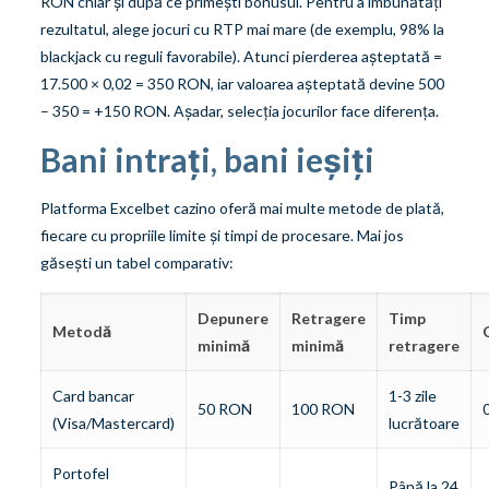
RON chiar și după ce primești bonusul. Pentru a îmbunătăți
rezultatul, alege jocuri cu RTP mai mare (de exemplu, 98% la
blackjack cu reguli favorabile). Atunci pierderea așteptată =
17.500 × 0,02 = 350 RON, iar valoarea așteptată devine 500
– 350 = +150 RON. Așadar, selecția jocurilor face diferența.
Bani intrați, bani ieșiți
Platforma Excelbet cazino oferă mai multe metode de plată,
fiecare cu propriile limite și timpi de procesare. Mai jos
găsești un tabel comparativ:
Depunere
Retragere
Timp
Metodă
minimă
minimă
retragere
Card bancar
1-3 zile
50 RON
100 RON
(Visa/Mastercard)
lucrătoare
Portofel
Până la 24