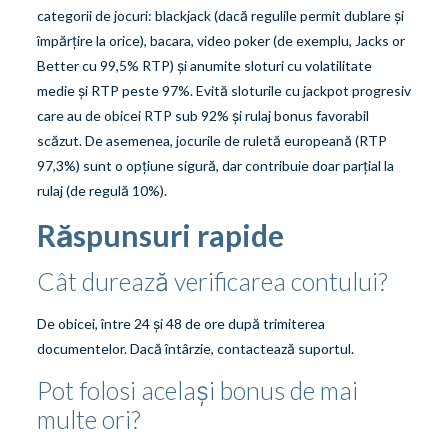
categorii de jocuri: blackjack (dacă regulile permit dublare și
împărțire la orice), bacara, video poker (de exemplu, Jacks or
Better cu 99,5% RTP) și anumite sloturi cu volatilitate
medie și RTP peste 97%. Evită sloturile cu jackpot progresiv
care au de obicei RTP sub 92% și rulaj bonus favorabil
scăzut. De asemenea, jocurile de ruletă europeană (RTP
97,3%) sunt o opțiune sigură, dar contribuie doar parțial la
rulaj (de regulă 10%).
Răspunsuri rapide
Cât durează verificarea contului?
De obicei, între 24 și 48 de ore după trimiterea
documentelor. Dacă întârzie, contactează suportul.
Pot folosi același bonus de mai
multe ori?