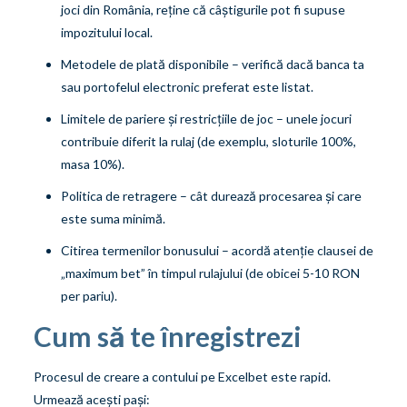
joci din România, reține că câștigurile pot fi supuse
impozitului local.
Metodele de plată disponibile – verifică dacă banca ta
sau portofelul electronic preferat este listat.
Limitele de pariere și restricțiile de joc – unele jocuri
contribuie diferit la rulaj (de exemplu, sloturile 100%,
masa 10%).
Politica de retragere – cât durează procesarea și care
este suma minimă.
Citirea termenilor bonusului – acordă atenție clausei de
„maximum bet” în timpul rulajului (de obicei 5-10 RON
per pariu).
Cum să te înregistrezi
Procesul de creare a contului pe Excelbet este rapid.
Urmează acești pași: