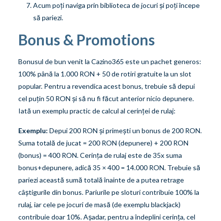
Acum poți naviga prin biblioteca de jocuri și poți începe
să pariezi.
Bonus & Promotions
Bonusul de bun venit la Cazino365 este un pachet generos:
100% până la 1.000 RON + 50 de rotiri gratuite la un slot
popular. Pentru a revendica acest bonus, trebuie să depui
cel puțin 50 RON și să nu fi făcut anterior nicio depunere.
Iată un exemplu practic de calcul al cerinței de rulaj:
Exemplu:
Depui 200 RON și primești un bonus de 200 RON.
Suma totală de jucat = 200 RON (depunere) + 200 RON
(bonus) = 400 RON. Cerința de rulaj este de 35x suma
bonus+depunere, adică 35 × 400 = 14.000 RON. Trebuie să
pariezi această sumă totală înainte de a putea retrage
câștigurile din bonus. Pariurile pe sloturi contribuie 100% la
rulaj, iar cele pe jocuri de masă (de exemplu blackjack)
contribuie doar 10%. Așadar, pentru a îndeplini cerința, cel