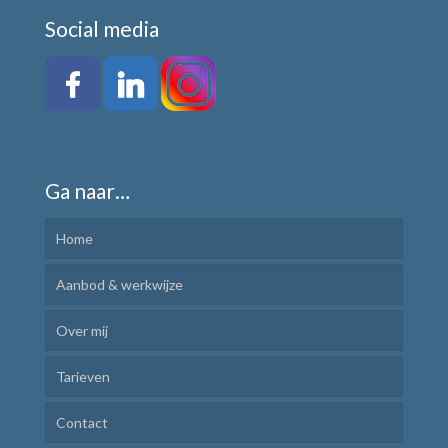
Social media
Ga naar…
Home
Aanbod & werkwijze
Over mij
Kindercoaching
Tarieven
Ik Leer Leren
Contact
Plannen en uitvoeren