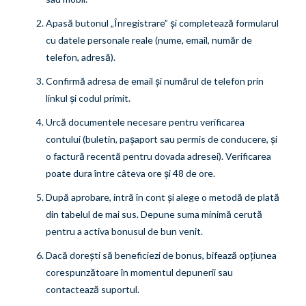
Apasă butonul „Înregistrare” și completează formularul
cu datele personale reale (nume, email, număr de
telefon, adresă).
Confirmă adresa de email și numărul de telefon prin
linkul și codul primit.
Urcă documentele necesare pentru verificarea
contului (buletin, pașaport sau permis de conducere, și
o factură recentă pentru dovada adresei). Verificarea
poate dura între câteva ore și 48 de ore.
După aprobare, intră în cont și alege o metodă de plată
din tabelul de mai sus. Depune suma minimă cerută
pentru a activa bonusul de bun venit.
Dacă dorești să beneficiezi de bonus, bifează opțiunea
corespunzătoare în momentul depunerii sau
contactează suportul.