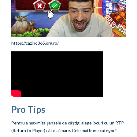
https://cazino365.org.ro/
Pro Tips
Pentru a maximiza șansele de câștig, alege jocuri cu un RTP
(Return to Player) cât mai mare. Cele mai bune categorii