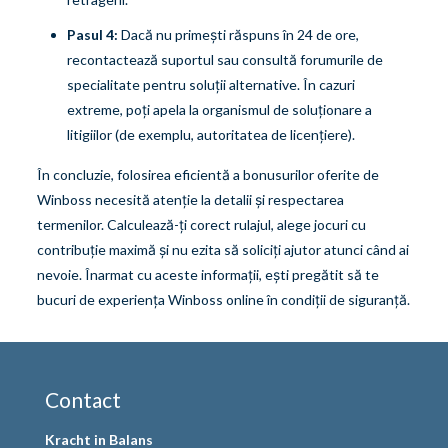
Pasul 4:
Dacă nu primești răspuns în 24 de ore,
recontactează suportul sau consultă forumurile de
specialitate pentru soluții alternative. În cazuri
extreme, poți apela la organismul de soluționare a
litigiilor (de exemplu, autoritatea de licențiere).
În concluzie, folosirea eficientă a bonusurilor oferite de
Winboss necesită atenție la detalii și respectarea
termenilor. Calculează-ți corect rulajul, alege jocuri cu
contribuție maximă și nu ezita să soliciți ajutor atunci când ai
nevoie. Înarmat cu aceste informații, ești pregătit să te
bucuri de experiența Winboss online în condiții de siguranță.
Contact
Kracht in Balans