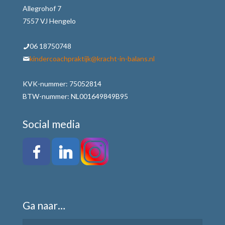
Allegrohof 7
7557 VJ Hengelo
06 18750748
kindercoachpraktijk@kracht-in-balans.nl
KVK-nummer: 75052814
BTW-nummer: NL001649849B95
Social media
Ga naar…