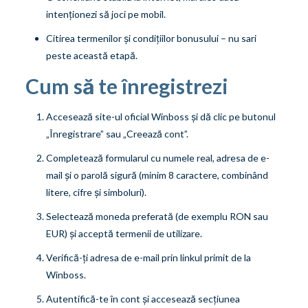
intenționezi să joci pe mobil.
Citirea termenilor și condițiilor bonusului – nu sari
peste această etapă.
Cum să te înregistrezi
Accesează site-ul oficial Winboss și dă clic pe butonul
„Înregistrare” sau „Creează cont”.
Completează formularul cu numele real, adresa de e-
mail și o parolă sigură (minim 8 caractere, combinând
litere, cifre și simboluri).
Selectează moneda preferată (de exemplu RON sau
EUR) și acceptă termenii de utilizare.
Verifică-ți adresa de e-mail prin linkul primit de la
Winboss.
Autentifică-te în cont și accesează secțiunea