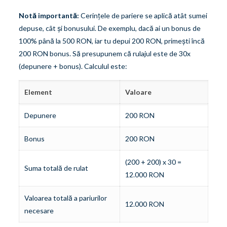
Notă importantă:
Cerințele de pariere se aplică atât sumei
depuse, cât și bonusului. De exemplu, dacă ai un bonus de
100% până la 500 RON, iar tu depui 200 RON, primești încă
200 RON bonus. Să presupunem că rulajul este de 30x
(depunere + bonus). Calculul este:
Element
Valoare
Depunere
200 RON
Bonus
200 RON
(200 + 200) x 30 =
Suma totală de rulat
12.000 RON
Valoarea totală a pariurilor
12.000 RON
necesare