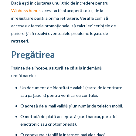
Dacă ești în căutarea unui ghid de încredere pentru
Winboss bonus
, acest articol acoperă totul, de la
înregistrare până la prima retragere. Vei afla cum să
accesezi ofertele promoționale, să calculezi cerințele de
pariere și să rezolvi eventualele probleme legate de
retrageri.
Pregătirea
Înainte de a începe, asigură-te că ai la îndemână
următoarele:
Un document de identitate valabil (carte de identitate
sau pașaport) pentru verificarea contului.
O adresă de e-mail validă și un număr de telefon mobil.
O metodă de plată acceptată (card bancar, portofel
electronic sau criptomonedă).
O conexiune stabilă la internet, mai ales dacă