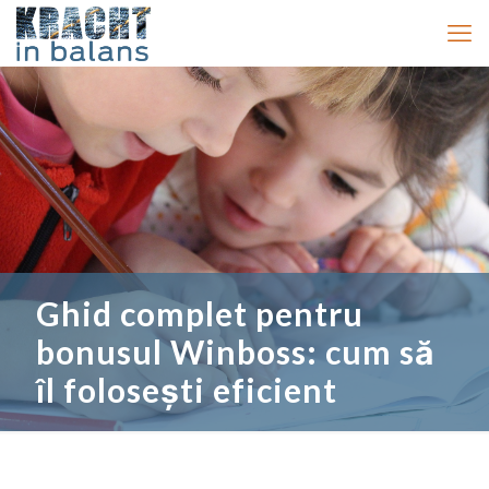
Ghid complet pentru
bonusul Winboss: cum să
îl folosești eficient