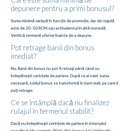
depunere pentru a primi bonusul?
Suma minimă variază în funcție de promoție, dar de regulă
este de 20–50 RON sau echivalentul în altă monedă.
Verifică termenii ofertei înainte de a depune.
Pot retrage banii din bonus
imediat?
Nu. Banii din bonus nu pot fi retrași până când nu
îndeplinești cerințele de pariere. După ce ai rulat suma
necesară, soldul bonus se transformă în bani reali, pe care îi
poți retrage.
Ce se întâmplă dacă nu finalizez
rulajul în termenul stabilit?
Dacă nu îndeplinești cerințele de pariere în intervalul
specificat (de exemplu 30 de zile), bonusul și câștigurile