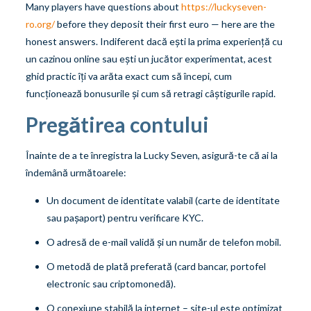
Many players have questions about
https://luckyseven-
ro.org/
before they deposit their first euro — here are the
honest answers. Indiferent dacă ești la prima experiență cu
un cazinou online sau ești un jucător experimentat, acest
ghid practic îți va arăta exact cum să începi, cum
funcționează bonusurile și cum să retragi câștigurile rapid.
Pregătirea contului
Înainte de a te înregistra la Lucky Seven, asigură-te că ai la
îndemână următoarele:
Un document de identitate valabil (carte de identitate
sau pașaport) pentru verificare KYC.
O adresă de e-mail validă și un număr de telefon mobil.
O metodă de plată preferată (card bancar, portofel
electronic sau criptomonedă).
O conexiune stabilă la internet – site-ul este optimizat