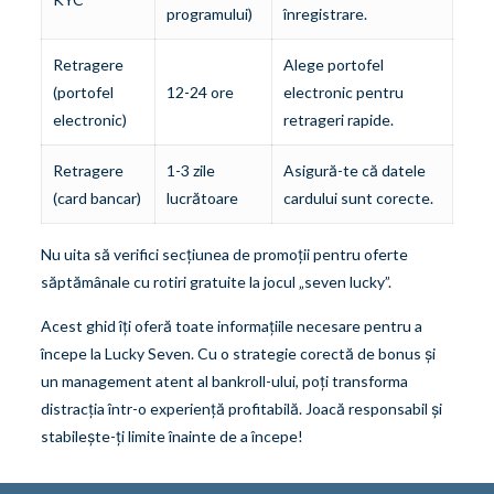
programului)
înregistrare.
Retragere
Alege portofel
(portofel
12-24 ore
electronic pentru
electronic)
retrageri rapide.
Retragere
1-3 zile
Asigură-te că datele
(card bancar)
lucrătoare
cardului sunt corecte.
Nu uita să verifici secțiunea de promoții pentru oferte
săptămânale cu rotiri gratuite la jocul „seven lucky”.
Acest ghid îți oferă toate informațiile necesare pentru a
începe la Lucky Seven. Cu o strategie corectă de bonus și
un management atent al bankroll-ului, poți transforma
distracția într-o experiență profitabilă. Joacă responsabil și
stabilește-ți limite înainte de a începe!