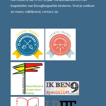
begeleiden van (hoog)begaafde kinderen. Voel je welkom
Alle teksten de baas
en neem, vrijblijvend, contact op.
Tafelmethode met stoplichtkaartjes