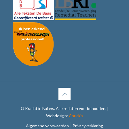
© Kracht in Balans. Alle rechten voorbehouden. |
Webdesign:
Chuck's
Algemene voorwaarden
Privacyverklaring