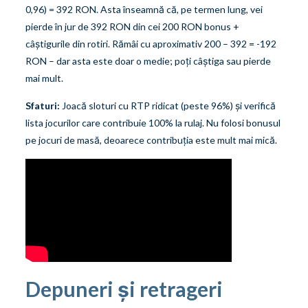
0,96) = 392 RON. Asta înseamnă că, pe termen lung, vei
pierde în jur de 392 RON din cei 200 RON bonus +
câștigurile din rotiri. Rămâi cu aproximativ 200 – 392 = -192
RON – dar asta este doar o medie; poți câștiga sau pierde
mai mult.
Sfaturi:
Joacă sloturi cu RTP ridicat (peste 96%) și verifică
lista jocurilor care contribuie 100% la rulaj. Nu folosi bonusul
pe jocuri de masă, deoarece contribuția este mult mai mică.
Depuneri și retrageri