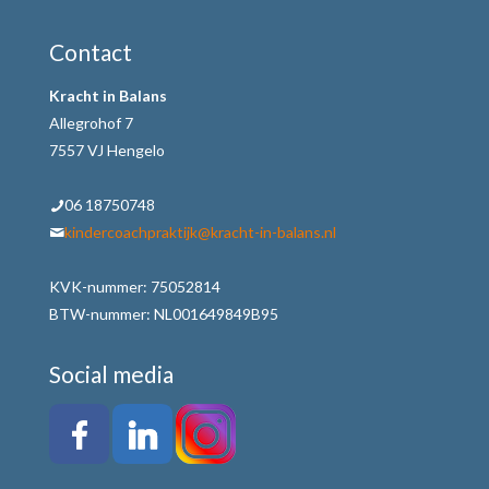
Contact
Kracht in Balans
Allegrohof 7
7557 VJ Hengelo
06 18750748
kindercoachpraktijk@kracht-in-balans.nl
KVK-nummer: 75052814
BTW-nummer: NL001649849B95
Social media