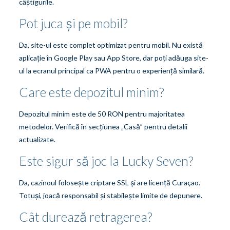
câștigurile.
Pot juca și pe mobil?
Da, site-ul este complet optimizat pentru mobil. Nu există
aplicație în Google Play sau App Store, dar poți adăuga site-
ul la ecranul principal ca PWA pentru o experiență similară.
Care este depozitul minim?
Depozitul minim este de 50 RON pentru majoritatea
metodelor. Verifică în secțiunea „Casă” pentru detalii
actualizate.
Este sigur să joc la Lucky Seven?
Da, cazinoul folosește criptare SSL și are licență Curaçao.
Totuși, joacă responsabil și stabilește limite de depunere.
Cât durează retragerea?