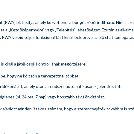
 (PWA) biztosítja, amely közvetlenül a böngészőből indítható. Nincs sz
sza a „Kezdőképernyőre” vagy „Telepítés” lehetőséget. Ezután az alkalmaz
A PWA verzió teljes funkcionalitást kínál, beleértve az élő chat támogatás
 is kínál a játékosok kontrolljának megőrzésére:
at be, hogy ne költsön a tervezettnél többet.
 időkorlátot, amely után a rendszer automatikusan kijelentkezteti.
iglenes (pl. 24 óra, 7 nap) vagy hosszabb távú önkizárást.
uk ajánlott minden játékos számára, hogy a szerencsejáték továbbra is sz