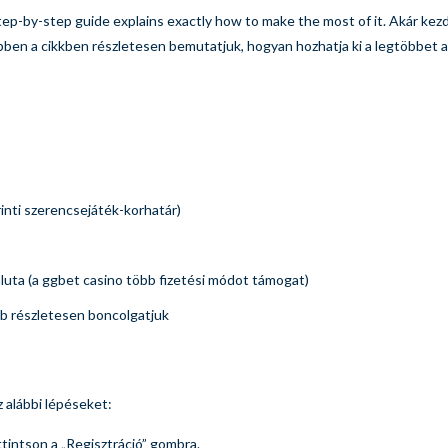
tep-by-step guide explains exactly how to make the most of it. Akár kezd
bben a cikkben részletesen bemutatjuk, hogyan hozhatja ki a legtöbbet a 
rinti szerencsejáték-korhatár)
luta (a ggbet casino több fizetési módot támogat)
b részletesen boncolgatjuk
z alábbi lépéseket:
ttintson a „Regisztráció” gombra.