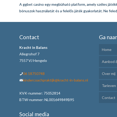
A ggbet casino egy megbízható platform, amely széles játékkí
bónuszok használatát és a felelős játék gyakorlatát. Ne feled
Contact
Ga naa
Kracht in Balans
Home
Allegrohof 7
7557 VJ Hengelo
Aanbod &
06 18750748
Over mij
Kinde
kindercoachpraktijk@kracht-in-balans.nl
Tarieven
Ik Lee
KVK-nummer: 75052814
Contact
Plann
BTW-nummer: NL001649849B95
Motiv
Social media