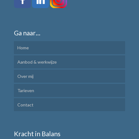
Ga naar…
Home
Aanbod & werkwijze
Over mij
Kindercoaching
Tarieven
Ik Leer Leren
Contact
Plannen en uitvoeren
Motivatie verhogen
Kracht in Balans
Weerbaar communiceren