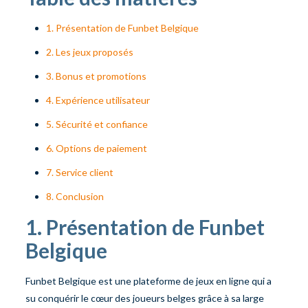
1. Présentation de Funbet Belgique
2. Les jeux proposés
3. Bonus et promotions
4. Expérience utilisateur
5. Sécurité et confiance
6. Options de paiement
7. Service client
8. Conclusion
1. Présentation de Funbet
Belgique
Funbet Belgique est une plateforme de jeux en ligne qui a
su conquérir le cœur des joueurs belges grâce à sa large