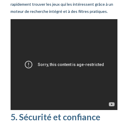
rapidement trouver les jeux qui les intéressent grâce à un
moteur de recherche intégré et à des filtres pratiques.
5. Sécurité et confiance