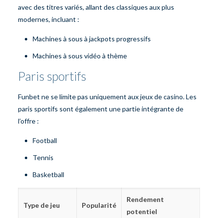
avec des titres variés, allant des classiques aux plus
modernes, incluant :
Machines à sous à jackpots progressifs
Machines à sous vidéo à thème
Paris sportifs
Funbet ne se limite pas uniquement aux jeux de casino. Les
paris sportifs sont également une partie intégrante de
l’offre :
Football
Tennis
Basketball
Rendement
Type de jeu
Popularité
potentiel