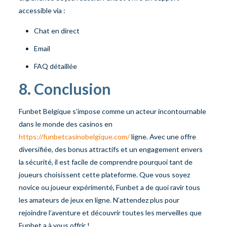
accessible via :
Chat en direct
Email
FAQ détaillée
8. Conclusion
Funbet Belgique s’impose comme un acteur incontournable
dans le monde des casinos en
https://funbetcasinobelgique.com/
ligne. Avec une offre
diversifiée, des bonus attractifs et un engagement envers
la sécurité, il est facile de comprendre pourquoi tant de
joueurs choisissent cette plateforme. Que vous soyez
novice ou joueur expérimenté, Funbet a de quoi ravir tous
les amateurs de jeux en ligne. N’attendez plus pour
rejoindre l’aventure et découvrir toutes les merveilles que
Funbet a à vous offrir !