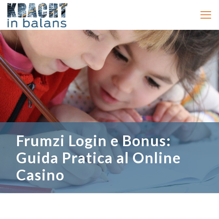
Frumzi Login e Bonus:
Guida Pratica al Online
Casino