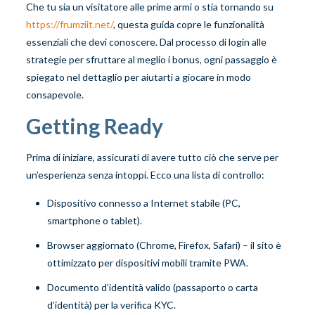
Che tu sia un visitatore alle prime armi o stia tornando su
https://frumziit.net/
, questa guida copre le funzionalità
essenziali che devi conoscere. Dal processo di login alle
strategie per sfruttare al meglio i bonus, ogni passaggio è
spiegato nel dettaglio per aiutarti a giocare in modo
consapevole.
Getting Ready
Prima di iniziare, assicurati di avere tutto ciò che serve per
un’esperienza senza intoppi. Ecco una lista di controllo:
Dispositivo connesso a Internet stabile (PC,
smartphone o tablet).
Browser aggiornato (Chrome, Firefox, Safari) – il sito è
ottimizzato per dispositivi mobili tramite PWA.
Documento d’identità valido (passaporto o carta
d’identità) per la verifica KYC.