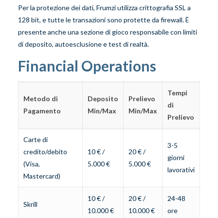
Per la protezione dei dati, Frumzi utilizza crittografia SSL a
128 bit, e tutte le transazioni sono protette da firewall. È
presente anche una sezione di gioco responsabile con limiti
di deposito, autoesclusione e test di realtà.
Financial Operations
Tempi
Metodo di
Deposito
Prelievo
di
Pagamento
Min/Max
Min/Max
Prelievo
Carte di
3-5
credito/debito
10 € /
20 € /
giorni
(Visa,
5.000 €
5.000 €
lavorativi
Mastercard)
10 € /
20 € /
24-48
Skrill
10.000 €
10.000 €
ore