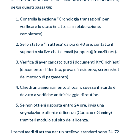
segui questi passaggi:
Controlla la sezione “Cronologia transazioni” per
verificare lo stato (in attesa, in elaborazione,
completato).
Se lo stato è “in attesa” da più di 48 ore, contatta il
supporto via live chat o email (support@frumziit.net).
Verifica di aver caricato tutti i documenti KYC richiesti
(documento d’identità, prova di residenza, screenshot
del metodo di pagamento).
Chiedi un aggiornamento al team; spesso il ritardo è
dovuto a verifiche antiriciclaggio di routine.
Se non ottieni risposta entro 24 ore, invia una
segnalazione all’ente di licenza (Curacao eGaming)
tramite il modulo sul sito della licenza.
I tempi medi di attesa per un prelievo standard sono 24-72