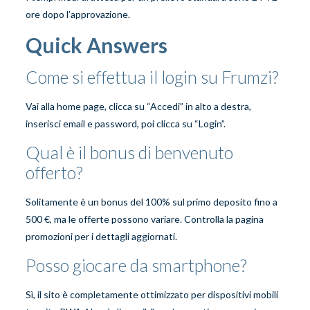
ore dopo l’approvazione.
Quick Answers
Come si effettua il login su Frumzi?
Vai alla home page, clicca su “Accedi” in alto a destra,
inserisci email e password, poi clicca su “Login”.
Qual è il bonus di benvenuto
offerto?
Solitamente è un bonus del 100% sul primo deposito fino a
500 €, ma le offerte possono variare. Controlla la pagina
promozioni per i dettagli aggiornati.
Posso giocare da smartphone?
Sì, il sito è completamente ottimizzato per dispositivi mobili