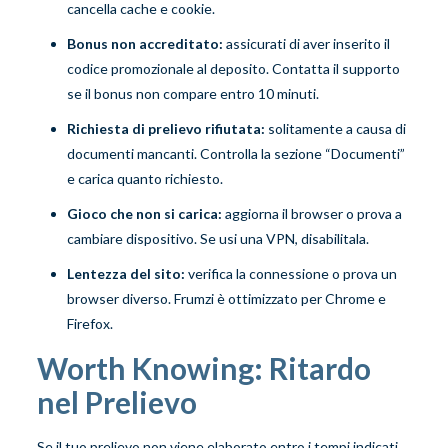
cancella cache e cookie.
Bonus non accreditato:
assicurati di aver inserito il
codice promozionale al deposito. Contatta il supporto
se il bonus non compare entro 10 minuti.
Richiesta di prelievo rifiutata:
solitamente a causa di
documenti mancanti. Controlla la sezione “Documenti”
e carica quanto richiesto.
Gioco che non si carica:
aggiorna il browser o prova a
cambiare dispositivo. Se usi una VPN, disabilitala.
Lentezza del sito:
verifica la connessione o prova un
browser diverso. Frumzi è ottimizzato per Chrome e
Firefox.
Worth Knowing: Ritardo
nel Prelievo
Se il tuo prelievo non viene elaborato entro i tempi indicati,