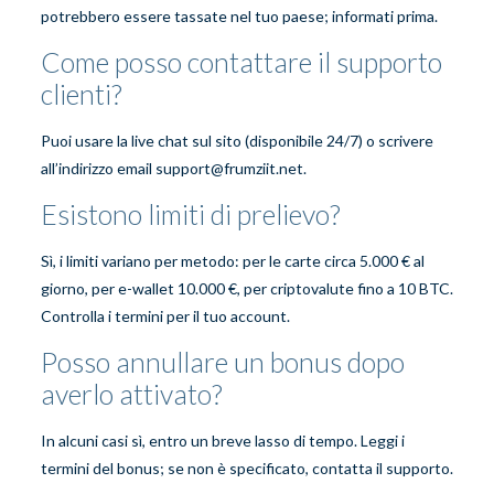
potrebbero essere tassate nel tuo paese; informati prima.
Come posso contattare il supporto
clienti?
Puoi usare la live chat sul sito (disponibile 24/7) o scrivere
all’indirizzo email support@frumziit.net.
Esistono limiti di prelievo?
Sì, i limiti variano per metodo: per le carte circa 5.000 € al
giorno, per e-wallet 10.000 €, per criptovalute fino a 10 BTC.
Controlla i termini per il tuo account.
Posso annullare un bonus dopo
averlo attivato?
In alcuni casi sì, entro un breve lasso di tempo. Leggi i
termini del bonus; se non è specificato, contatta il supporto.