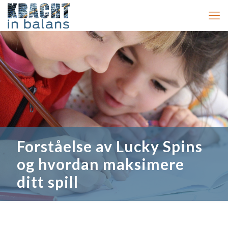
Forståelse av Lucky Spins
og hvordan maksimere
ditt spill