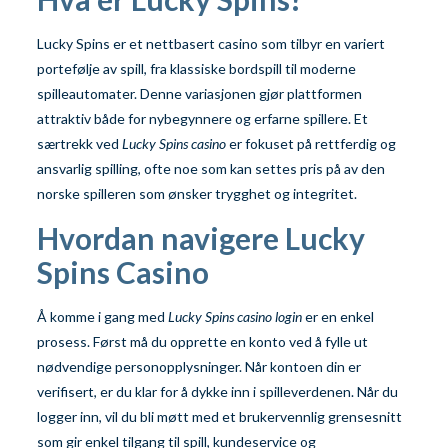
Lucky Spins er et nettbasert casino som tilbyr en variert
portefølje av spill, fra klassiske bordspill til moderne
spilleautomater. Denne variasjonen gjør plattformen
attraktiv både for nybegynnere og erfarne spillere. Et
særtrekk ved
Lucky Spins casino
er fokuset på rettferdig og
ansvarlig spilling, ofte noe som kan settes pris på av den
norske spilleren som ønsker trygghet og integritet.
Hvordan navigere Lucky
Spins Casino
Å komme i gang med
Lucky Spins casino login
er en enkel
prosess. Først må du opprette en konto ved å fylle ut
nødvendige personopplysninger. Når kontoen din er
verifisert, er du klar for å dykke inn i spilleverdenen. Når du
logger inn, vil du bli møtt med et brukervennlig grensesnitt
som gir enkel tilgang til spill, kundeservice og