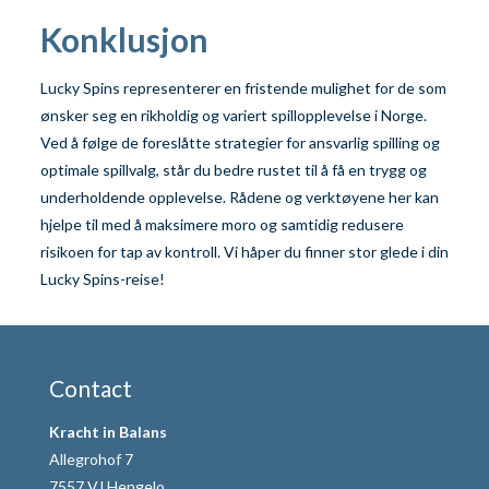
Konklusjon
Lucky Spins representerer en fristende mulighet for de som
ønsker seg en rikholdig og variert spillopplevelse i Norge.
Ved å følge de foreslåtte strategier for ansvarlig spilling og
optimale spillvalg, står du bedre rustet til å få en trygg og
underholdende opplevelse. Rådene og verktøyene her kan
hjelpe til med å maksimere moro og samtidig redusere
risikoen for tap av kontroll. Vi håper du finner stor glede i din
Lucky Spins-reise!
Contact
Kracht in Balans
Allegrohof 7
7557 VJ Hengelo