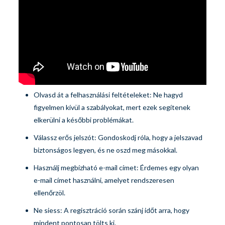
Olvasd át a felhasználási feltételeket: Ne hagyd
figyelmen kívül a szabályokat, mert ezek segítenek
elkerülni a későbbi problémákat.
Válassz erős jelszót: Gondoskodj róla, hogy a jelszavad
biztonságos legyen, és ne oszd meg másokkal.
Használj megbízható e-mail címet: Érdemes egy olyan
e-mail címet használni, amelyet rendszeresen
ellenőrzöl.
Ne siess: A regisztráció során szánj időt arra, hogy
mindent pontosan tölts ki.