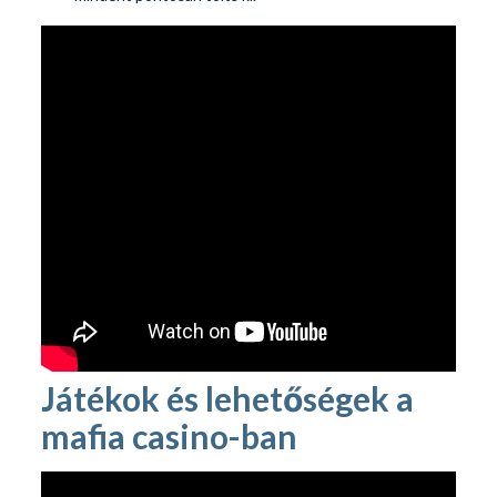
Játékok és lehetőségek a
mafia casino-ban