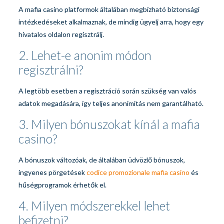
A mafia casino platformok általában megbízható biztonsági
intézkedéseket alkalmaznak, de mindig ügyelj arra, hogy egy
hivatalos oldalon regisztrálj.
2. Lehet-e anonim módon
regisztrálni?
A legtöbb esetben a regisztráció során szükség van valós
adatok megadására, így teljes anonimitás nem garantálható.
3. Milyen bónuszokat kínál a mafia
casino?
A bónuszok változóak, de általában üdvözlő bónuszok,
ingyenes pörgetések
codice promozionale mafia casino
és
hűségprogramok érhetők el.
4. Milyen módszerekkel lehet
befizetni?