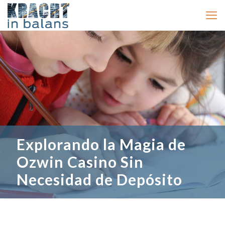
Explorando la Magia de
Ozwin Casino Sin
Necesidad de Depósito