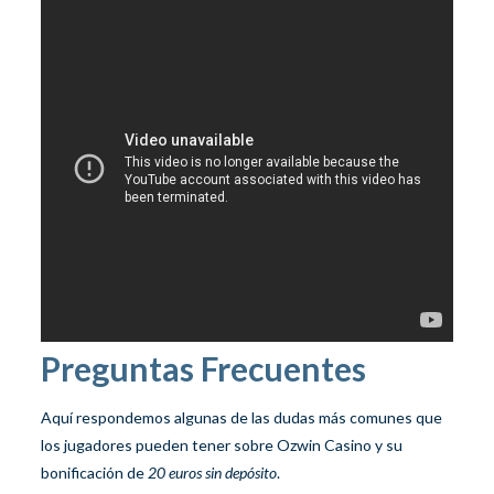
Preguntas Frecuentes
Aquí respondemos algunas de las dudas más comunes que
los jugadores pueden tener sobre Ozwin Casino y su
bonificación de
20 euros sin depósito
.