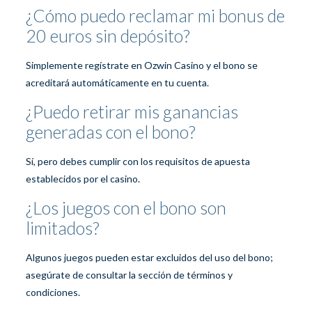
¿Cómo puedo reclamar mi bonus de
20 euros sin depósito?
Simplemente regístrate en Ozwin Casino y el bono se
acreditará automáticamente en tu cuenta.
¿Puedo retirar mis ganancias
generadas con el bono?
Sí, pero debes cumplir con los requisitos de apuesta
establecidos por el casino.
¿Los juegos con el bono son
limitados?
Algunos juegos pueden estar excluidos del uso del bono;
asegúrate de consultar la sección de términos y
condiciones.