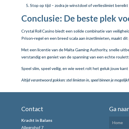
Stop op tijd – zodra je winstdoel of verlieslimiet bereikt is
Conclusie: De beste plek vo
Crystal Roll Casino biedt een solide combinatie van veiligh
Prison‑regel en een breed scala aan inzetlimieten, maakt dit
Met een licentie van de Malta Gaming Authority, snelle uit
verstandig en geniet van de spanning van een echte roulettet
Speel slim, speel veilig, en wie weet rolt het geluk jouw kant 
Altijd verantwoord gokken: stel limieten in, speel binnen je mogelij
Contact
Ga naa
Kracht in Balans
Home
Allegrohof 7