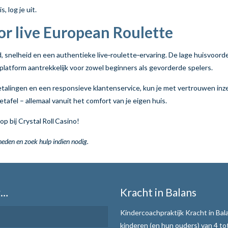
, log je uit.
or live European Roulette
eid, snelheid en een authentieke live‑roulette‑ervaring. De lage huisvo
 platform aantrekkelijk voor zowel beginners als gevorderde spelers.
betalingen en een responsieve klantenservice, kun je met vertrouwen inz
afel – allemaal vanuit het comfort van je eigen huis.
op bij Crystal Roll Casino!
kheden en zoek hulp indien nodig.
r…
Kracht in Balans
Kindercoachpraktijk Kracht in Bala
kinderen (en hun ouders) van 4 tot