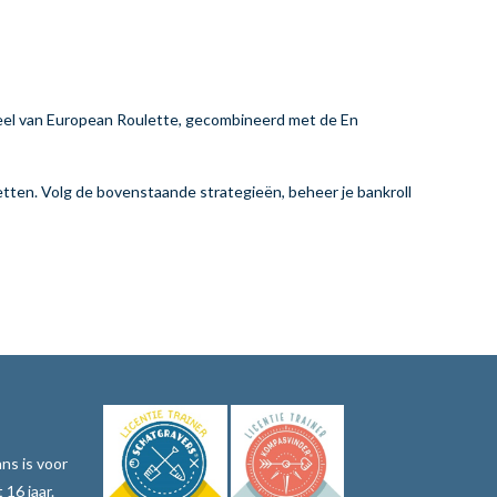
ordeel van European Roulette, gecombineerd met de En
etten. Volg de bovenstaande strategieën, beheer je bankroll
ns is voor
 16 jaar.