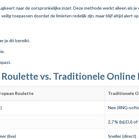
terugkeert naar de oorspronkelijke inzet. Deze methode werkt alleen als 
 veilig toepassen doordat de limieten redelijk zijn, maar blijf altijd alert op
 je dit bereikt.
ie.
epast.
 Roulette vs. Traditionele Online
uropean Roulette
Traditionele O
t)
Nee (RNG‑soft
2,7 % (bij EU) of
er (live)
Sneller (direct)