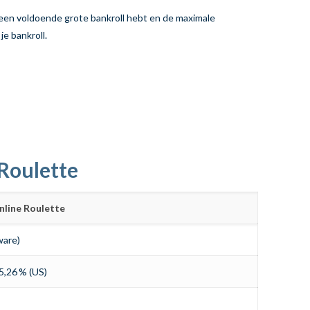
je een voldoende grote bankroll hebt en de maximale
 je bankroll.
 Roulette
nline Roulette
ware)
 5,26 % (US)