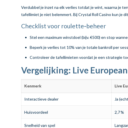
Verdubbel je inzet na elk verlies totdat je wint, waarna je 
tafellimiet je niet belemmert. Bij Crystal Roll Casino kun je dit
Checklist voor roulette‑beheer
Stel een maximum winstdoel (bijv. €500) en stop wanneer
Beperk je verlies tot 10% van je totale bankroll per sess
Controleer de tafellimieten voordat je een strategie to
Vergelijking: Live European
Kenmerk
Live E
Interactieve dealer
Ja (ech
Huisvoordeel
2,7 %
Snelheid van spel
Langzam