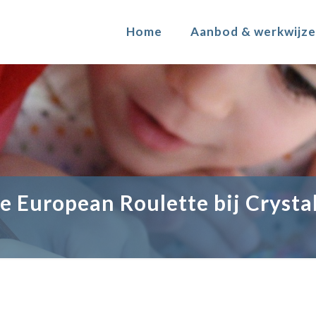
Home
Aanbod & werkwijze
e European Roulette bij Crysta