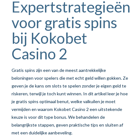
Expertstrategieën
voor gratis spins
bij Kokobet
Casino 2
Gratis spins zijn een van de meest aantrekkelijke
beloningen voor spelers die met echt geld willen gokken. Ze
geven je de kans om slots te spelen zonder je eigen geld te
riskeren, terwijl je toch kunt winnen. In dit artikel leer je hoe
je gratis spins optimaal benut, welke valkuilen je moet
vermijden en waarom Kokobet Casino 2 een uitstekende
keuze is voor dit type bonus. We behandelen de
belangrijkste stappen, geven praktische tips en sluiten af
met een duidelijke aanbeveling.