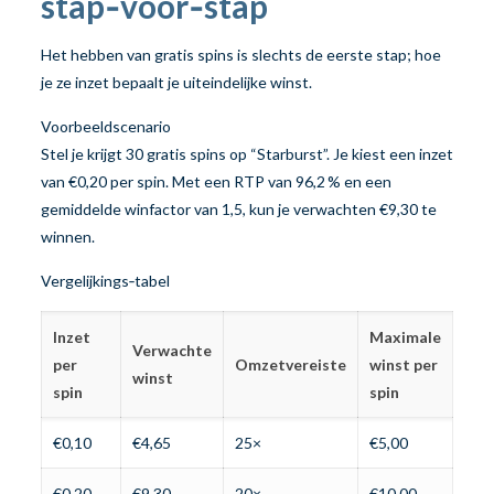
stap‑voor‑stap
Het hebben van gratis spins is slechts de eerste stap; hoe
je ze inzet bepaalt je uiteindelijke winst.
Voorbeeldscenario
Stel je krijgt 30 gratis spins op “Starburst”. Je kiest een inzet
van €0,20 per spin. Met een RTP van 96,2 % en een
gemiddelde winfactor van 1,5, kun je verwachten €9,30 te
winnen.
Vergelijkings‑tabel
Inzet
Maximale
Verwachte
per
Omzetvereiste
winst per
winst
spin
spin
€0,10
€4,65
25×
€5,00
€0,20
€9,30
20×
€10,00