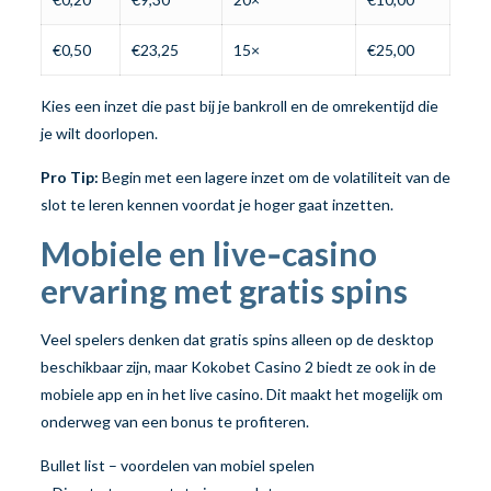
€0,50
€23,25
15×
€25,00
Kies een inzet die past bij je bankroll en de omrekentijd die
je wilt doorlopen.
Pro Tip:
Begin met een lagere inzet om de volatiliteit van de
slot te leren kennen voordat je hoger gaat inzetten.
Mobiele en live‑casino
ervaring met gratis spins
Veel spelers denken dat gratis spins alleen op de desktop
beschikbaar zijn, maar Kokobet Casino 2 biedt ze ook in de
mobiele app en in het live casino. Dit maakt het mogelijk om
onderweg van een bonus te profiteren.
Bullet list – voordelen van mobiel spelen