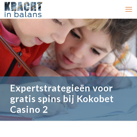
Expertstrategieën voor
gratis spins bij Kokobet
Casino 2