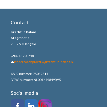
Contact
Kracht in Balans
Allegrohof 7
7557 VJ Hengelo
06 18750748
kindercoachpraktijk@kracht-in-balans.nl
KVK-nummer: 75052814
BTW-nummer: NL001649849B95
Social media