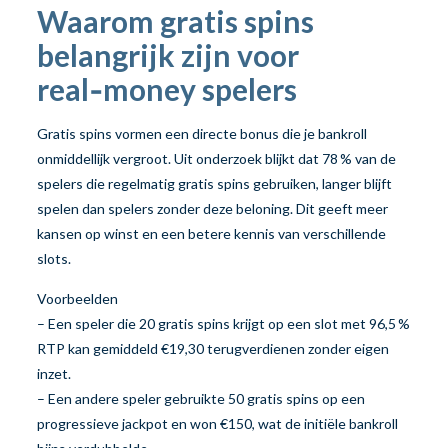
Waarom gratis spins
belangrijk zijn voor
real‑money spelers
Gratis spins vormen een directe bonus die je bankroll
onmiddellijk vergroot. Uit onderzoek blijkt dat 78 % van de
spelers die regelmatig gratis spins gebruiken, langer blijft
spelen dan spelers zonder deze beloning. Dit geeft meer
kansen op winst en een betere kennis van verschillende
slots.
Voorbeelden
– Een speler die 20 gratis spins krijgt op een slot met 96,5 %
RTP kan gemiddeld €19,30 terugverdienen zonder eigen
inzet.
– Een andere speler gebruikte 50 gratis spins op een
progressieve jackpot en won €150, wat de initiële bankroll