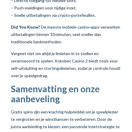
– Directe toegang tot nieuwe slots.
– Push‑meldingen voor tijdige inzet.
– Snelle uitbetalingen via crypto‑portefeuilles.
Did You Know?
De meeste mobiele casino‑apps verwerken
uitbetalingen binnen 10 minuten, veel sneller dan
traditionele bankmethoden.
Vergeet niet om altijd je limieten in te stellen en
verantwoord te spelen. Kokobet Casino 2 biedt tools voor
zelf‑uitsluiting en stortingslimieten, zodat je controle houdt
over je speelgedrag.
Samenvatting en onze
aanbeveling
Gratis spins zijn een krachtig hulpmiddel om je speelplezier
te vergroten en je winstkansen te verbeteren. Door de
juiste aanbieding te kiezen, een passende inzetstrategie te