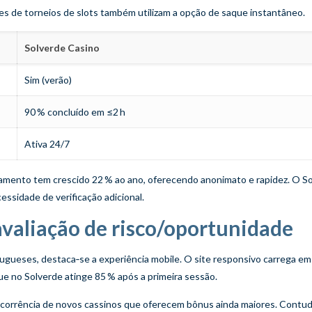
es de torneios de slots também utilizam a opção de saque instantâneo.
Solverde Casino
Sim (verão)
90 % concluído em ≤2 h
Ativa 24/7
ento tem crescido 22 % ao ano, oferecendo anonimato e rapidez. O Sol
ssidade de verificação adicional.
valiação de risco/oportunidade
gueses, destaca‑se a experiência mobile. O site responsivo carrega em
ue no Solverde atinge 85 % após a primeira sessão.
concorrência de novos cassinos que oferecem bônus ainda maiores. Contud