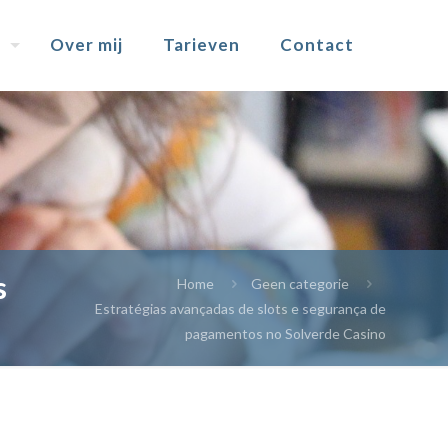
Over mij
Tarieven
Contact
s
Home
Geen categorie
Estratégias avançadas de slots e segurança de
pagamentos no Solverde Casino