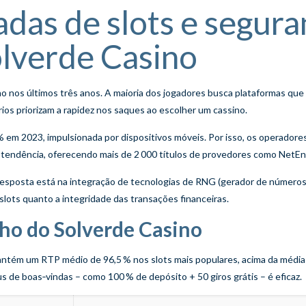
adas de slots e segura
lverde Casino
o nos últimos três anos. A maioria dos jogadores busca plataformas que
os priorizam a rapidez nos saques ao escolher um cassino.
em 2023, impulsionada por dispositivos móveis. Por isso, os operadores
tendência, oferecendo mais de 2 000 títulos de provedores como NetEn
resposta está na integração de tecnologias de RNG (gerador de números a
lots quanto a integridade das transações financeiras.
ho do Solverde Casino
antém um RTP médio de 96,5 % nos slots mais populares, acima da média d
s de boas‑vindas – como 100 % de depósito + 50 giros grátis – é eficaz.