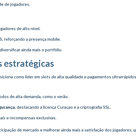
de de jogadores.
ogadores de alto nível.
S, reforçando a presença mobile.
diversificar ainda mais o portfólio.
 estratégicas
iona como líder em slots de alta qualidade e pagamentos ultrarrápidos n
odos de alta demanda, como o verão.
gurança
, destacando a licença Curaçao e a criptografia SSL.
onais e recompensas exclusivas.
rticipação de mercado e melhorar ainda mais a satisfação dos jogadores,