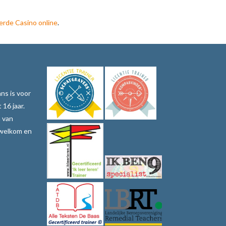
erde Casino online
.
ns is voor
 16 jaar.
n van
 welkom en