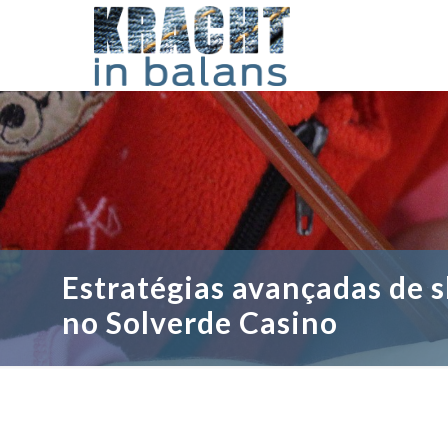
Estratégias avançadas de 
no Solverde Casino