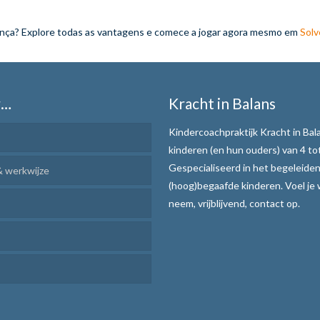
rança? Explore todas as vantagens e comece a jogar agora mesmo em
Solv
r…
Kracht in Balans
Kindercoachpraktijk Kracht in Bala
kinderen (en hun ouders) van 4 tot
Gespecialiseerd in het begeleide
 werkwijze
(hoog)begaafde kinderen. Voel je
rcoaching
neem, vrijblijvend, contact op.
r Leren
en en uitvoeren
atie verhogen