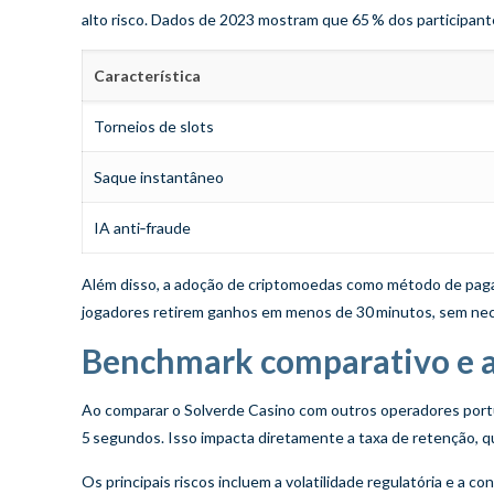
alto risco. Dados de 2023 mostram que 65 % dos participant
Característica
Torneios de slots
Saque instantâneo
IA anti‑fraude
Além disso, a adoção de criptomoedas como método de pagam
jogadores retirem ganhos em menos de 30 minutos, sem nece
Benchmark comparativo e a
Ao comparar o Solverde Casino com outros operadores portu
5 segundos. Isso impacta diretamente a taxa de retenção, q
Os principais riscos incluem a volatilidade regulatória e a 