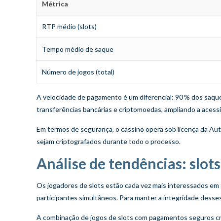
Métrica
RTP médio (slots)
Tempo médio de saque
Número de jogos (total)
A velocidade de pagamento é um diferencial: 90 % dos saques
transferências bancárias e criptomoedas, ampliando a acessi
Em termos de segurança, o cassino opera sob licença da Aut
sejam criptografados durante todo o processo.
Análise de tendências: slo
Os jogadores de slots estão cada vez mais interessados em
participantes simultâneos. Para manter a integridade dess
A combinação de jogos de slots com pagamentos seguros cria 