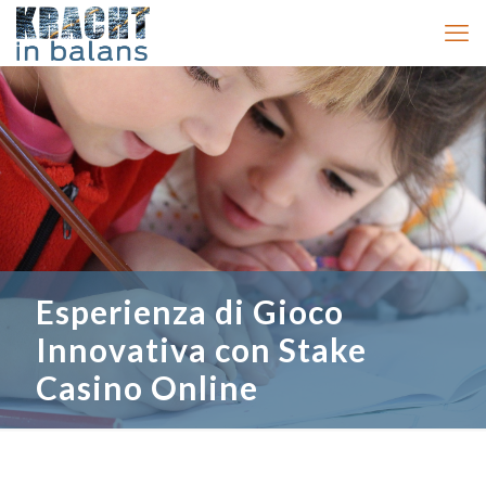
Esperienza di Gioco
Innovativa con Stake
Casino Online